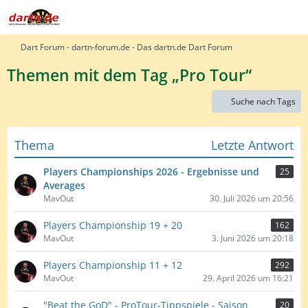
Dart Forum - dartn-forum.de - Das dartn.de Dart Forum
Themen mit dem Tag „Pro Tour“
Suche nach Tags
Thema
Letzte Antwort
Players Championships 2026 - Ergebnisse und
25
Averages
MavOut
30. Juli 2026 um 20:56
Players Championship 19 + 20
162
MavOut
3. Juni 2026 um 20:18
Players Championship 11 + 12
292
MavOut
29. April 2026 um 16:21
"Beat the GoD" - ProTour-Tippspiele - Saison
20