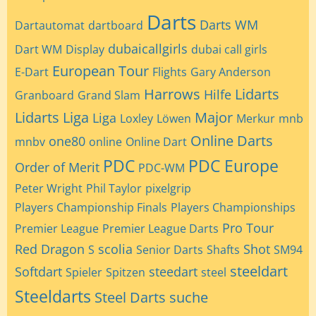
Darts
Darts WM
Dartautomat
dartboard
dubaicallgirls
Dart WM
Display
dubai call girls
European Tour
E-Dart
Flights
Gary Anderson
Harrows
Lidarts
Hilfe
Granboard
Grand Slam
Lidarts Liga
Major
Liga
Loxley
Löwen
Merkur
mnb
Online Darts
one80
mnbv
online
Online Dart
PDC
PDC Europe
Order of Merit
PDC-WM
Peter Wright
Phil Taylor
pixelgrip
Players Championship Finals
Players Championships
Pro Tour
Premier League
Premier League Darts
Red Dragon
scolia
Shot
S
Senior Darts
Shafts
SM94
steeldart
Softdart
steedart
Spieler
Spitzen
steel
Steeldarts
Steel Darts
suche