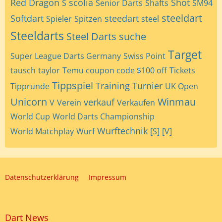
Red Dragon
scolia
Shot
S
Senior Darts
Shafts
SM94
steeldart
Softdart
steedart
Spieler
Spitzen
steel
Steeldarts
Steel Darts
suche
Target
Super League Darts Germany
Swiss Point
tausch
taylor
Temu coupon code $100 off
Tickets
Tippspiel
Training
Turnier
Tipprunde
UK Open
Unicorn
Winmau
verkauf
V
Verein
Verkaufen
World Cup
World Darts Championship
Wurftechnik
World Matchplay
Wurf
[S]
[V]
Datenschutzerklärung
Impressum
Dart News