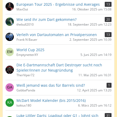
European Tour 2025 - Ergebnisse und Averages
13
MavOut
16. Oktober 2025 um 15:08
Wie seid ihr zum Dart gekommen?
20
thebull2010
18. September 2025 um 12:23
Verleih von Dartautomaten an Privatpersonen
13
Frank N Bauer
2. September 2025 um 10:39
World Cup 2025
EmptynetterXY
5. Juni 2025 um 14:19
Die E-Dartmannschaft Dart Destroyer sucht noch
Spieler/innen zur Neugründung
TherViper72
11. Mai 2025 um 16:31
Weiß jemand was das für Barrels sind?
1
GabbaPanda
12. April 2025 um 13:20
McDart Model Kalender (bis 2015/2016)
kaktus180
6. März 2025 um 16:12
Luke Littler Darts: Loadout oder G1 – lohnt sich
31