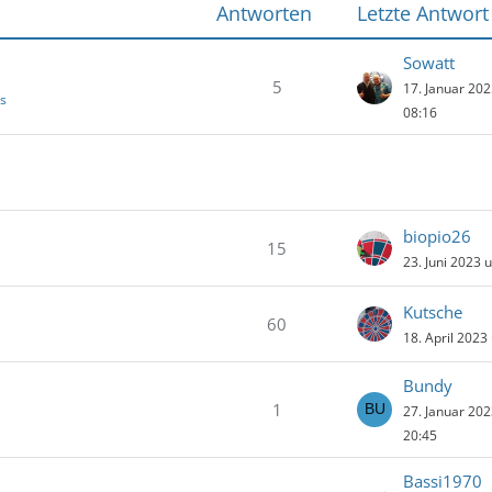
Antworten
Letzte Antwort
Sowatt
5
17. Januar 20
es
08:16
biopio26
15
23. Juni 2023 
Kutsche
60
18. April 2023
Bundy
1
27. Januar 20
20:45
Bassi1970