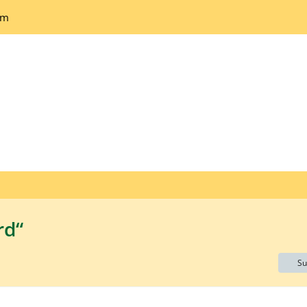
um
rd“
Su