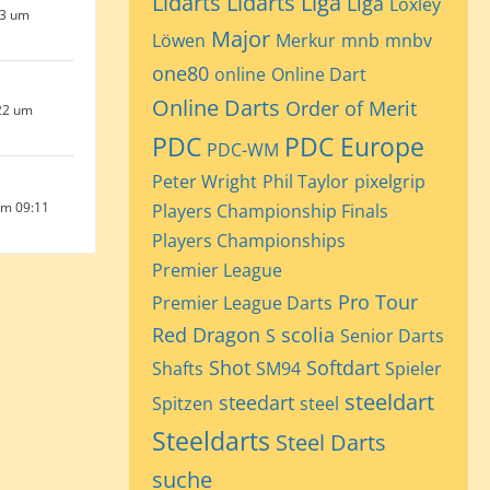
Lidarts
Lidarts Liga
Liga
Loxley
23 um
Major
Löwen
Merkur
mnb
mnbv
one80
online
Online Dart
Online Darts
Order of Merit
22 um
PDC
PDC Europe
PDC-WM
Peter Wright
Phil Taylor
pixelgrip
um 09:11
Players Championship Finals
Players Championships
Premier League
Pro Tour
Premier League Darts
Red Dragon
scolia
S
Senior Darts
Shot
Softdart
Shafts
SM94
Spieler
steeldart
steedart
Spitzen
steel
Steeldarts
Steel Darts
suche