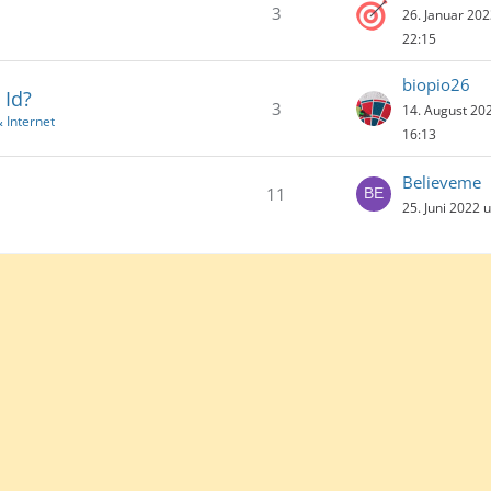
3
26. Januar 20
22:15
biopio26
 Id?
3
14. August 20
 Internet
16:13
Believeme
11
25. Juni 2022 