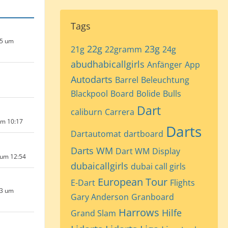
Tags
25 um
22g
23g
21g
22gramm
24g
abudhabicallgirls
Anfänger
App
Autodarts
Barrel
Beleuchtung
Blackpool
Board
Bolide
Bulls
Dart
caliburn
Carrera
um 10:17
Darts
Dartautomat
dartboard
Darts WM
Dart WM
Display
 um 12:54
dubaicallgirls
dubai call girls
European Tour
E-Dart
Flights
23 um
Gary Anderson
Granboard
Harrows
Hilfe
Grand Slam