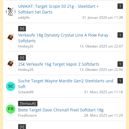
UNIKAT: Target Scope 03 21g - Steeldart +
1
Softdart Set Darts
addy9s
31. Januar 2026 um 11:38
[V]
Verkaufe 18g Dynasty Crystal Line A Flow Foray
1
Softdarts
Hotkey26
13. Oktober 2025 um 22:07
[V]
25€ Verkaufe 16g Target Vapor Z Softdarts
1
Hotkey26
13. Oktober 2025 um 22:06
Suche Target Wayne Mardle Gen2 Steeldarts und
1
Soft
Scheibi96
31. März 2025 um 11:18
[Verkauft]
Biete Target Dave Chisnall Pixel Softdart 18g
FredAstaire
28. März 2025 um 11:29
[V]