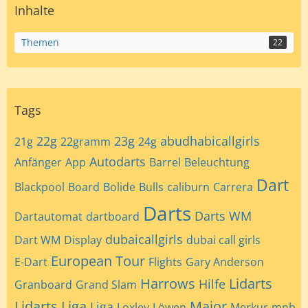
Inhalte
Themen
22
Tags
22g
23g
abudhabicallgirls
21g
22gramm
24g
Autodarts
Anfänger
App
Barrel
Beleuchtung
Dart
Blackpool
Board
Bolide
Bulls
caliburn
Carrera
Darts
Darts WM
Dartautomat
dartboard
dubaicallgirls
Dart WM
Display
dubai call girls
European Tour
E-Dart
Flights
Gary Anderson
Harrows
Lidarts
Hilfe
Granboard
Grand Slam
Lidarts Liga
Major
Liga
Loxley
Löwen
Merkur
mnb