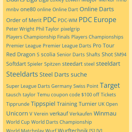
Online Darts
one80
mnbv
online
Online Dart
PDC
PDC Europe
Order of Merit
PDC-WM
Peter Wright
Phil Taylor
pixelgrip
Players Championship Finals
Players Championships
Pro Tour
Premier League
Premier League Darts
Red Dragon
scolia
Shot
S
Senior Darts
Shafts
SM94
steeldart
Softdart
steedart
Spieler
Spitzen
steel
Steeldarts
Steel Darts
suche
Target
Super League Darts Germany
Swiss Point
tausch
taylor
Temu coupon code $100 off
Tickets
Tippspiel
Training
Turnier
Tipprunde
UK Open
Unicorn
Winmau
verkauf
V
Verein
Verkaufen
World Cup
World Darts Championship
Wurftechnik
World Matchplay
Wurf
[S]
[V]