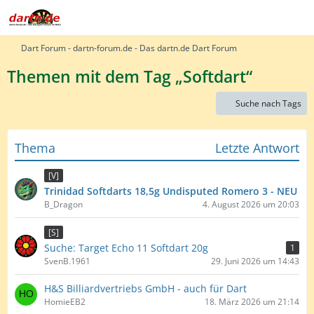
Dart Forum - dartn-forum.de - Das dartn.de Dart Forum
Themen mit dem Tag „Softdart“
Suche nach Tags
Thema
Letzte Antwort
[V]
Trinidad Softdarts 18,5g Undisputed Romero 3 - NEU
B_Dragon
4. August 2026 um 20:03
[S]
Suche: Target Echo 11 Softdart 20g
1
SvenB.1961
29. Juni 2026 um 14:43
H&S Billiardvertriebs GmbH - auch für Dart
HomieEB2
18. März 2026 um 21:14