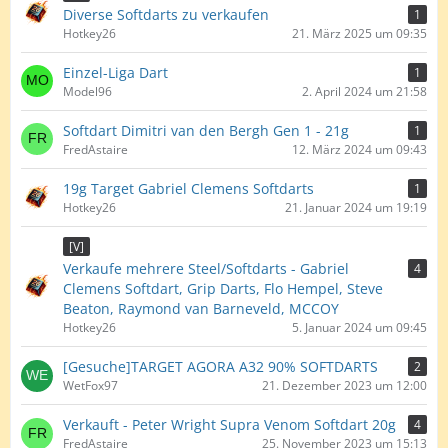
Diverse Softdarts zu verkaufen
1
Hotkey26
21. März 2025 um 09:35
Einzel-Liga Dart
1
Model96
2. April 2024 um 21:58
Softdart Dimitri van den Bergh Gen 1 - 21g
1
FredAstaire
12. März 2024 um 09:43
19g Target Gabriel Clemens Softdarts
1
Hotkey26
21. Januar 2024 um 19:19
[V]
Verkaufe mehrere Steel/Softdarts - Gabriel
4
Clemens Softdart, Grip Darts, Flo Hempel, Steve
Beaton, Raymond van Barneveld, MCCOY
Hotkey26
5. Januar 2024 um 09:45
[Gesuche]TARGET AGORA A32 90% SOFTDARTS
2
WetFox97
21. Dezember 2023 um 12:00
Verkauft - Peter Wright Supra Venom Softdart 20g
4
FredAstaire
25. November 2023 um 15:13