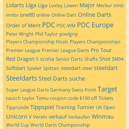
Lidarts Liga
Major
Liga
Loxley
Löwen
Merkur
mnb
Online Darts
one80
mnbv
online
Online Dart
PDC
PDC Europe
Order of Merit
PDC-WM
Peter Wright
Phil Taylor
pixelgrip
Players Championship Finals
Players Championships
Pro Tour
Premier League
Premier League Darts
Red Dragon
scolia
Shot
S
Senior Darts
Shafts
SM94
steeldart
Softdart
steedart
Spieler
Spitzen
steel
Steeldarts
Steel Darts
suche
Target
Super League Darts Germany
Swiss Point
tausch
taylor
Temu coupon code $100 off
Tickets
Tippspiel
Training
Turnier
Tipprunde
UK Open
Unicorn
Winmau
verkauf
V
Verein
Verkaufen
World Cup
World Darts Championship