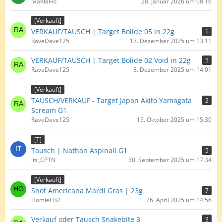
MaKlaHo
28. Januar 2026 um 08:16
[Verkauft]
VERKAUF/TAUSCH | Target Bolide 05 in 22g
1
RaveDave125
17. Dezember 2025 um 13:11
VERKAUF/TAUSCH | Target Bolide 02 Void in 22g
5
RaveDave125
8. Dezember 2025 um 14:01
[Verkauft]
TAUSCH/VERKAUF - Target Japan Akito Yamagata
2
Scream G1
RaveDave125
15. Oktober 2025 um 15:30
[T]
Tausch | Nathan Aspinall G1
5
its_CPTN
30. September 2025 um 17:34
[Verkauft]
Shot Americana Mardi Gras | 23g
7
HomieEB2
26. April 2025 um 14:56
Verkauf oder Tausch Snakebite 3
3