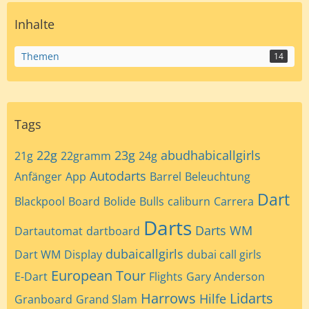
Inhalte
Themen
14
Tags
22g
23g
abudhabicallgirls
21g
22gramm
24g
Autodarts
Anfänger
App
Barrel
Beleuchtung
Dart
Blackpool
Board
Bolide
Bulls
caliburn
Carrera
Darts
Darts WM
Dartautomat
dartboard
dubaicallgirls
Dart WM
Display
dubai call girls
European Tour
E-Dart
Flights
Gary Anderson
Harrows
Lidarts
Hilfe
Granboard
Grand Slam