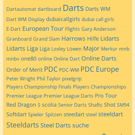
Darts
Darts WM
Dartautomat
dartboard
dubaicallgirls
Dart WM
Display
dubai call girls
European Tour
E-Dart
Flights
Gary Anderson
Harrows
Lidarts
Hilfe
Granboard
Grand Slam
Lidarts Liga
Major
Liga
Loxley
Löwen
Merkur
mnb
Online Darts
one80
mnbv
online
Online Dart
PDC
PDC Europe
Order of Merit
PDC-WM
Peter Wright
Phil Taylor
pixelgrip
Players Championship Finals
Players Championships
Pro Tour
Premier League
Premier League Darts
Red Dragon
scolia
Shot
S
Senior Darts
Shafts
SM94
steeldart
Softdart
steedart
Spieler
Spitzen
steel
Steeldarts
Steel Darts
suche