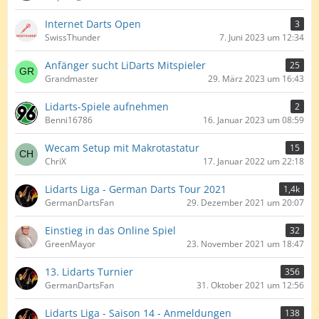
Internet Darts Open
3
SwissThunder
7. Juni 2023 um 12:34
Anfänger sucht LiDarts Mitspieler
25
Grandmaster
29. März 2023 um 16:43
Lidarts-Spiele aufnehmen
2
Benni16786
16. Januar 2023 um 08:59
Wecam Setup mit Makrotastatur
15
ChriX
17. Januar 2022 um 22:18
Lidarts Liga - German Darts Tour 2021
1,4k
GermanDartsFan
29. Dezember 2021 um 20:07
Einstieg in das Online Spiel
32
GreenMayor
23. November 2021 um 18:47
13. Lidarts Turnier
356
GermanDartsFan
31. Oktober 2021 um 12:56
Lidarts Liga - Saison 14 - Anmeldungen
138