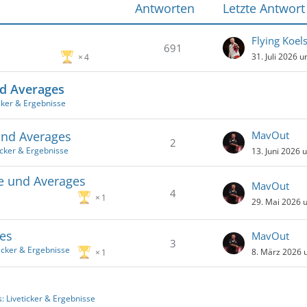
Antworten
Letzte Antwort
691
31. Juli 2026 
4
nd Averages
cker & Ergebnisse
und Averages
MavOut
2
icker & Ergebnisse
13. Juni 2026 
se und Averages
MavOut
4
1
29. Mai 2026 
es
MavOut
3
icker & Ergebnisse
8. März 2026 
1
: Liveticker & Ergebnisse