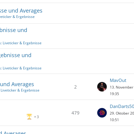
sse und Averages
veticker & Ergebnisse
bnisse und
: Liveticker & Ergebnisse
gebnisse und
: Liveticker & Ergebnisse
MavOut
 und Averages
2
13. November
 Liveticker & Ergebnisse
19:35
DanDarts5
479
29. Oktober 2
3
10:51
d Averages