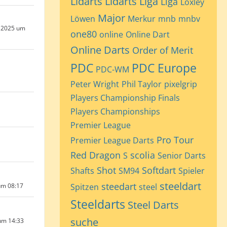
Lidarts
Lidarts Liga
Liga
Loxley
Major
Löwen
Merkur
mnb
mnbv
 2025 um
one80
online
Online Dart
Online Darts
Order of Merit
PDC
PDC Europe
PDC-WM
Peter Wright
Phil Taylor
pixelgrip
Players Championship Finals
Players Championships
Premier League
Pro Tour
Premier League Darts
Red Dragon
scolia
S
Senior Darts
Shot
Softdart
Shafts
SM94
Spieler
steeldart
steedart
um 08:17
Spitzen
steel
Steeldarts
Steel Darts
suche
um 14:33