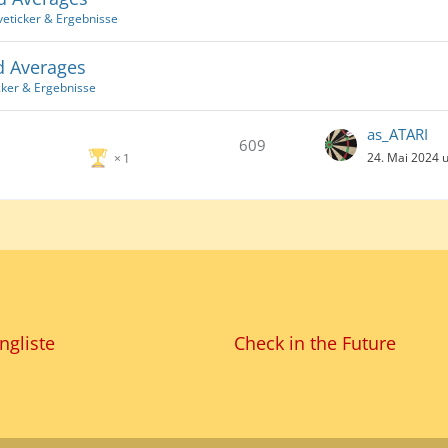
veticker & Ergebnisse
d Averages
cker & Ergebnisse
as_ATARI
609
24. Mai 2024 
1
ngliste
Check in the Future