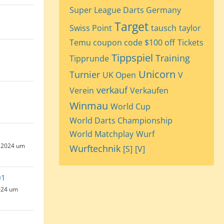
Super League Darts Germany
Target
Swiss Point
tausch
taylor
Temu coupon code $100 off
Tickets
Tippspiel
Training
Tipprunde
Unicorn
Turnier
UK Open
V
verkauf
Verein
Verkaufen
Winmau
World Cup
World Darts Championship
World Matchplay
Wurf
 2024 um
Wurftechnik
[S]
[V]
01
024 um