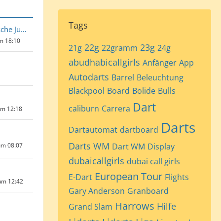
Tags
Flying Koelsche Jung
um 18:10
22g
23g
21g
22gramm
24g
abudhabicallgirls
Anfänger
App
Autodarts
Barrel
Beleuchtung
Blackpool
Board
Bolide
Bulls
Dart
caliburn
Carrera
um 12:18
Darts
Dartautomat
dartboard
Darts WM
um 08:07
Dart WM
Display
dubaicallgirls
dubai call girls
European Tour
E-Dart
Flights
um 12:42
Gary Anderson
Granboard
Harrows
Hilfe
Grand Slam