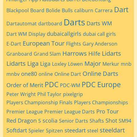
Dart
Blackpool
Board
Bolide
Bulls
caliburn
Carrera
Darts
Darts WM
Dartautomat
dartboard
dubaicallgirls
Dart WM
Display
dubai call girls
European Tour
E-Dart
Flights
Gary Anderson
Harrows
Lidarts
Hilfe
Granboard
Grand Slam
Lidarts Liga
Major
Liga
Loxley
Löwen
Merkur
mnb
Online Darts
one80
mnbv
online
Online Dart
PDC
PDC Europe
Order of Merit
PDC-WM
Peter Wright
Phil Taylor
pixelgrip
Players Championship Finals
Players Championships
Pro Tour
Premier League
Premier League Darts
Red Dragon
scolia
Shot
S
Senior Darts
Shafts
SM94
steeldart
Softdart
steedart
Spieler
Spitzen
steel