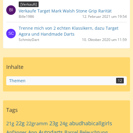
[Verkauft]
Verkaufe Target Mark Walsh Stone Grip Rarität
Bille1986
12. Februar 2021 um 19:54
Trenne mich von 2 echten Klassikern, dazu Target
Agora und Handmade Darts
SchmitzDart
10. Oktober 2020 um 11:59
Inhalte
Themen
12
Tags
22g
23g
abudhabicallgirls
21g
22gramm
24g
Autodarts
Anfänger
App
Barrel
Beleuchtung