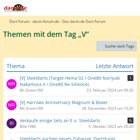
Dart Forum - dartn-forum.de - Das dartn.de Dart Forum
Themen mit dem Tag „V“
Suche nach Tags
Thema
Letzte Antwort
[V] Steeldarts (Target Hema 02 / One80 Noriyuki
1
Nakamura II / One80 Re-Silience)
Mr.Green180
23. Februar 2024 um 08:20
[V] Harrows Anniversary Magnum & Boxer
Mr.Green180
28. Dezember 2023 um 10:20
Verkaufe einige Sets an E u. Steeldarts
6
Bille1986
5. Oktober 2023 um 20:20
Steeldarts suchen neues Zuhause, Dartsturm,