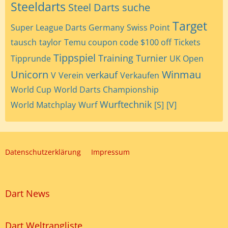
Steeldarts
Steel Darts
suche
Target
Super League Darts Germany
Swiss Point
tausch
taylor
Temu coupon code $100 off
Tickets
Tippspiel
Training
Turnier
Tipprunde
UK Open
Unicorn
Winmau
verkauf
V
Verein
Verkaufen
World Cup
World Darts Championship
Wurftechnik
World Matchplay
Wurf
[S]
[V]
Datenschutzerklärung
Impressum
Dart News
Dart Weltrangliste