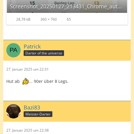
Screenshot_20250127_213431_Chrome_autoscaled.jpg
28,78 kB
360 × 760
65
Patrick
Darter of the universe
27. Januar 2025 um 22:31
Hut ab
... 90er über 8 Legs.
Bazi83
Meister-Darter
27. Januar 2025 um 22:38