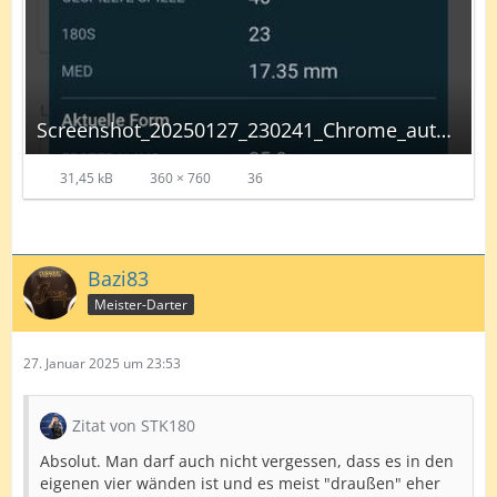
Screenshot_20250127_230241_Chrome_autoscaled.jpg
31,45 kB
360 × 760
36
Bazi83
Meister-Darter
27. Januar 2025 um 23:53
Zitat von STK180
Absolut. Man darf auch nicht vergessen, dass es in den
eigenen vier wänden ist und es meist "draußen" eher