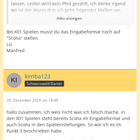
lassen. Leider wird kein Pfeil gezählt. Ich denke irgend
wo ist der Wurm drin.Ich gehe folgender Maßen vor.
Alles anzeigen
1.Das Scolia ist mittels Lankabel im Netz. Ich schalte
dies ein und sehe auf der Onlineseite das es auch
Bei X01 Spielen musst du das Eingabeformat noch auf
ONLINE ist das board.
"Scolia" stellen.
2. Nun starte ich über mein Handy die App. In der App
LG
habe ich in den Scoliaeinstellungen die serial Nummer
Manfred
hinterlegt.
3. Ich wähle das Spiel zb. 170 vs cpu, in den
Spieleinstellungen/Eingabeformat wähle ich scolia, im
kimba123
Eingabeformat steht ebenfalls scolia.
Schwarzwald-Darter
4. Ich werfe meine drei Pfeile und nichts tut sich
28. Dezember 2024 um 18:48
Was mache ich falsch?
hallo zusammen, ich weis nicht was ich falsch mache. in
Für Eure Mithilfe Bedanke ich mich im Voraus
den X01 Spielen steht bereits Scolia im Eingabeformat und
Gruß Kimba
auch Scolia in den Spieleinstellungen. So wie ich es im
Punkt 3 beschrieben habe.