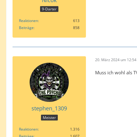
9-Darter
Reaktionen
613
Beiträge
858
20. März 2024 um 12:54
Muss ich wohl als T
stephen_1309
Meister
Reaktionen
1.316
Beiträge
1.607