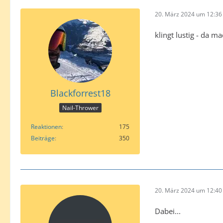
20. März 2024 um 12:36
klingt lustig - da m
Blackforrest18
Nail-Thrower
Reaktionen
175
Beiträge
350
20. März 2024 um 12:40
Dabei...