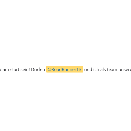
V am start sein! Dürfen
RoadRunner13
und ich als team unsere