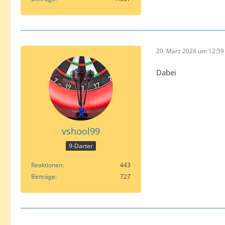
20. März 2024 um 12:59
Dabei
vshool99
9-Darter
Reaktionen
443
Beiträge
727