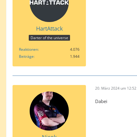
HartAttack
Darter of the universe
Reaktionen
4.076
Beiträge
1.944
20. März 2024 um 12:52
Dabei
Nicok