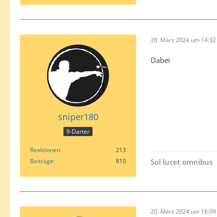
20. März 2024 um 14:32
Dabei
sniper180
9-Darter
Reaktionen
213
Beiträge
810
Sol lucet omnibus
20. März 2024 um 16:09