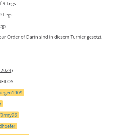
of 9 Legs
 9 Legs
Legs
our Order of Dartn sind in diesem Turnier gesetzt.
6.2024)
FREILOS
Jürgen1909
o
0rmy96
dhoefer