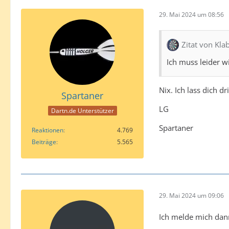
29. Mai 2024 um 08:56
Zitat von Kla
Ich muss leider w
Nix. Ich lass dich 
Spartaner
LG
Dartn.de Unterstützer
Spartaner
Reaktionen
4.769
Beiträge
5.565
29. Mai 2024 um 09:06
Ich melde mich dann 