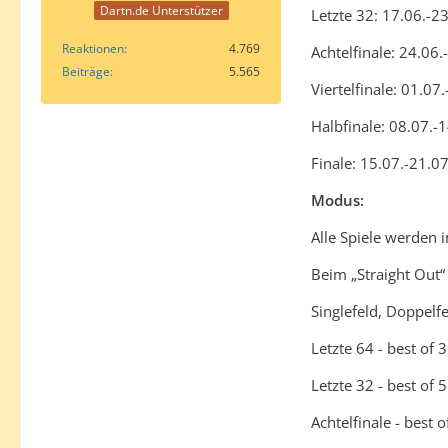
Dartn.de Unterstützer
Letzte 32: 17.06.-2
Reaktionen
4.769
Achtelfinale: 24.06
Beiträge
5.565
Viertelfinale: 01.07
Halbfinale: 08.07.-
Finale: 15.07.-21.0
Modus:
Alle Spiele werden
Beim „Straight Out“
Singlefeld, Doppelfel
Letzte 64 - best of 
Letzte 32 - best of 
Achtelfinale - best o