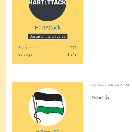
HartAttack
Darter of the universe
Reaktionen
4.076
Beiträge
1.943
29. Mai 2024 um 21:24
Dabei 👍
W0rmy96