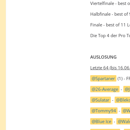
Viertelfinale - best 
Halbfinale - best of
Finale - best of 11 
Die Top 4 der Pro T
AUSLOSUNG
Letzte 64 (bis 16.0
Spartaner
(1) - 
26-Average
-
Sulatar
-
Blek
Tommy94
-
W
Blue Ice
-
Wal