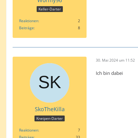
Keller-Darter
Reaktionen
2
Beiträge
8
30. Mai 2024 um 11:52
Ich bin dabei
SkoTheKilla
Kneipen-Darter
Reaktionen
7
Beiträge
33