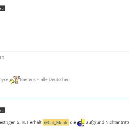
eu
010
Joyce
Baetens + alle Deutschen
eu
strigen 6. RLT erhält
Cat_Monk
die
aufgrund Nichtantritt