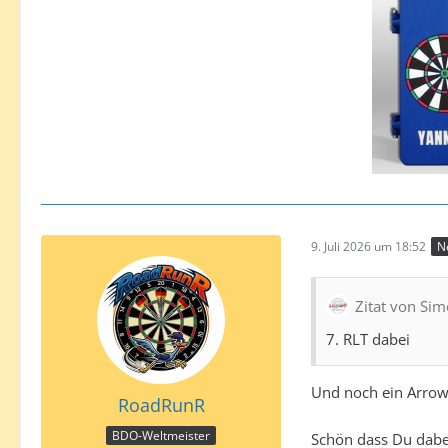
9. Juli 2026 um 18:52
N
Zitat von Si
7. RLT dabei
Und noch ein Arrow
RoadRunR
BDO-Weltmeister
Schön dass Du dabei