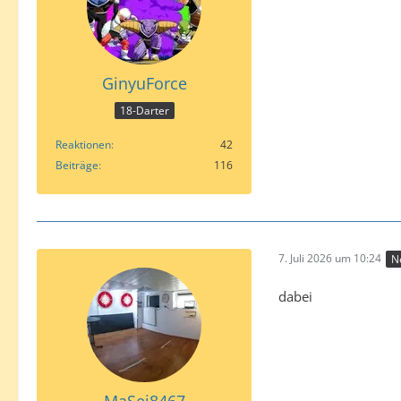
GinyuForce
18-Darter
Reaktionen
42
Beiträge
116
7. Juli 2026 um 10:24
N
dabei
MaSei8467