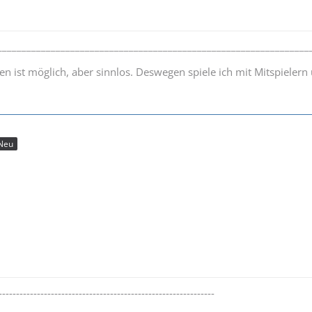
________________________________________________________________
elen ist möglich, aber sinnlos. Deswegen spiele ich mit Mitspieler
Neu
--------------------------------------------------------------