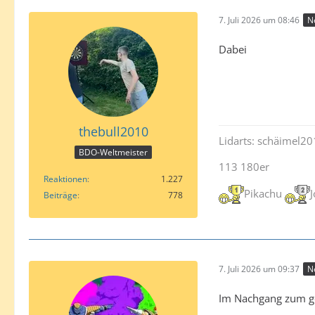
7. Juli 2026 um 08:46
N
Dabei
thebull2010
Lidarts: schäimel2
BDO-Weltmeister
113 180er
Reaktionen
1.227
Pikachu
Beiträge
778
7. Juli 2026 um 09:37
N
Im Nachgang zum ge