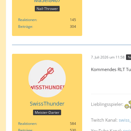
Nail-Thrower
Reaktionen
145
Beiträge
304
7. Juli 2026 um 11:58
N
Kommendes RLT Turn
SwissThunder
Lieblingsspieler:
Meister-Darter
Twitch Kanal:
swiss
Reaktionen
584
Beiträge
530
YouTube Kanal:
swi