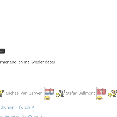
eu
ier endlich mal wieder dabei
: Michael Van Gerwen
Stefan Bellmont
_thunder - Twitch
ss_thunder - YouTube