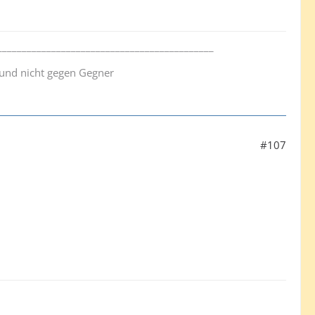
____________________________________________
n und nicht gegen Gegner
#107