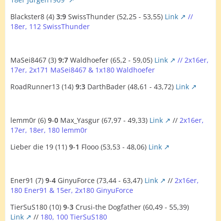
Blackster8 (4)
3:9
SwissThunder (52,25 - 53,55)
Link
//
18er, 112 SwissThunder
MaSei8467 (3)
9:7
Waldhoefer (65,2 - 59,05)
Link
// 2x16er,
17er, 2x171 MaSei8467 & 1x180 Waldhoefer
RoadRunner13 (14)
9:3
DarthBader (48,61 - 43,72)
Link
lemm0r (6)
9
-
0
Max_Yasgur (67,97 - 49,33)
Link
//
2x16er,
17er, 18er, 180 lemm0r
Lieber die 19 (11)
9
-
1
Flooo (53,53 - 48,06)
Link
Ener91 (7)
9
-
4
GinyuForce (73,44 - 63,47)
Link
//
2x16er,
180 Ener91 & 15er, 2x180 GinyuForce
TierSuS180 (10)
9
-
3
Crusi-the Dogfather (60,49 - 55,39)
Link
//
180, 100 TierSuS180