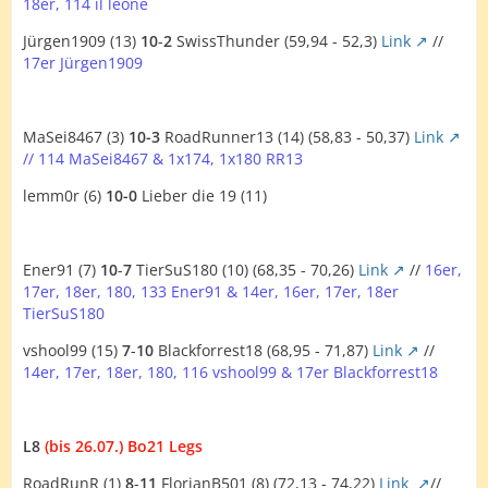
18er, 114 il leone
Jürgen1909 (13)
10
-
2
SwissThunder (59,94 - 52,3)
Link
//
17er Jürgen1909
MaSei8467 (3)
10-3
RoadRunner13 (14) (58,83 - 50,37)
Link
// 114 MaSei8467 & 1x174, 1x180 RR13
lemm0r (6)
10-0
Lieber die 19 (11)
Ener91 (7)
10
-
7
TierSuS180 (10) (68,35 - 70,26)
Link
//
16er,
17er, 18er, 180, 133 Ener91 & 14er, 16er, 17er, 18er
TierSuS180
vshool99 (15)
7
-
10
Blackforrest18 (68,95 - 71,87)
Link
//
14er, 17er, 18er, 180, 116 vshool99 & 17er Blackforrest18
L8
(bis 26.07.) Bo21 Legs
RoadRunR (1)
8
-
11
FlorianB501 (8) (72,13 - 74,22)
Link
//