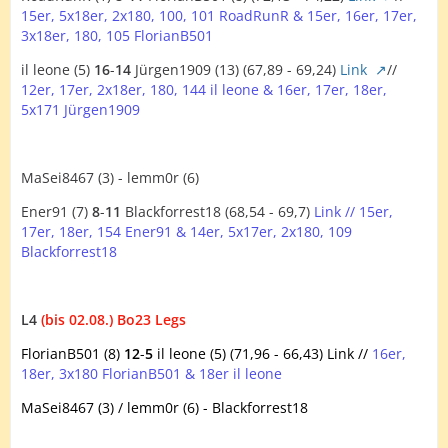
15er, 5x18er, 2x180, 100, 101 RoadRunR & 15er, 16er, 17er,
3x18er, 180, 105 FlorianB501
il leone (5)
16
-
14
Jürgen1909 (13) (67,89 - 69,24)
Link
//
12er, 17er, 2x18er, 180, 144 il leone & 16er, 17er, 18er,
5x171 Jürgen1909
MaSei8467 (3) - lemm0r (6)
Ener91 (7)
8
-
11
Blackforrest18 (68,54 - 69,7)
Link // 15er,
17er, 18er, 154 Ener91 & 14er, 5x17er, 2x180, 109
Blackforrest18
L4
(bis 02.08.) Bo23 Legs
FlorianB501 (8)
12
-
5
il leone (5) (71,96 - 66,43) Link //
16er,
18er, 3x180 FlorianB501 & 18er il leone
MaSei8467 (3) / lemm0r (6) - Blackforrest18