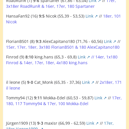
RoadRunR (1)
9
-
6
Spartaner (67,86 - 63,04)
Link
//
17er,
3x18er RoadRunR & 16er, 17er, 180 Spartaner
HansaFan92 (16)
9:5
Nicok (55,39 - 53,53)
Link
//
18er, 101
Nicok
FlorianB501 (8)
9:3
AlexCapitano180 (71,76 - 60,56)
Link
//
15er, 17er, 18er, 3x180 FlorianB501 & 180 AlexCapitano180
Finrod (9)
8:10
king.hans (65,3 - 69,8)
Link
// 14er, 1x180
Finrod & 14er, 17er, 18er, 4x180 king.hans
il leone (5)
9
-
0
Cat_Monk (65,35 - 37,36)
Link
//
2x18er, 171
il leone
Tommy94 (12)
9:11
Mokka-Edel (60,53 - 59,87)
Link
//
17er,
180, 117 Tommy94 & 17er, 100 Mokka-Edel
Jürgen1909 (13)
9
-
3
maxisr (66,99 - 62,59)
Link
//
17er,
18er Jürgen1909