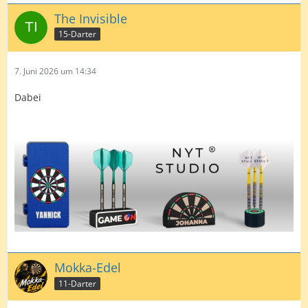
The Invisible
15-Darter
7. Juni 2026 um 14:34
Dabei
Mokka-Edel
11-Darter