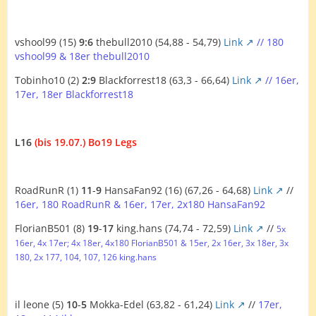
vshool99 (15)
9:6
thebull2010 (54,88 - 54,79)
Link
// 180
vshool99 & 18er thebull2010
Tobinho10 (2)
2:9
Blackforrest18 (63,3 - 66,64)
Link
// 16er,
17er, 18er Blackforrest18
L16
(bis 19.07.) Bo19 Legs
RoadRunR (1)
11
-
9
HansaFan92 (16) (67,26 - 64,68)
Link
//
16er, 180 RoadRunR & 16er, 17er, 2x180 HansaFan92
FlorianB501 (8)
19
-
17
king.hans (74,74 - 72,59)
Link
//
5x
16er, 4x 17er; 4x 18er, 4x180 FlorianB501 & 15er, 2x 16er, 3x 18er, 3x
180, 2x 177, 104, 107, 126 king.hans
il leone (5)
10
-
5
Mokka-Edel (63,82 - 61,24)
Link
//
17er,