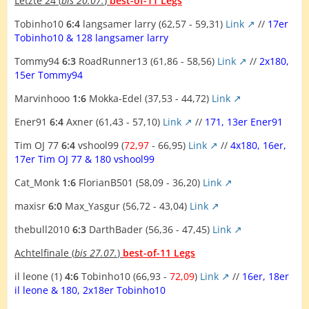
Letzte 24 (
bis 20.07.
)
best-of-11 Legs
Tobinho10
6:4
langsamer larry (62,57 - 59,31)
Link
//
17er
Tobinho10 & 128 langsamer larry
Tommy94
6:3
RoadRunner13 (61,86 - 58,56)
Link
//
2x180,
15er Tommy94
Marvinhooo
1:6
Mokka-Edel (37,53 - 44,72)
Link
Ener91
6:4
Axner (61,43 - 57,10)
Link
//
171, 13er Ener91
Tim OJ 77
6:4
vshool99 (
72,97
- 66,95)
Link
//
4x180, 16er,
17er Tim OJ 77 & 180 vshool99
Cat_Monk
1:6
FlorianB501 (58,09 - 36,20)
Link
maxisr
6:0
Max_Yasgur (56,72 - 43,04)
Link
thebull2010
6:3
DarthBader (56,36 - 47,45)
Link
Achtelfinale (
bis 27.07.
)
best-of-11 Legs
il leone (1)
4:6
Tobinho10 (66,93 -
72,09
)
Link
//
16er, 18er
il leone & 180, 2x18er Tobinho10