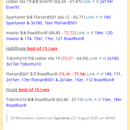
Lieber die 19
6:5
Ener91 (64,34 - 61,87)
Link
//
2x17er
Ener91
Spartaner
5:6
FlorianB501 (64,12 - 65,71)
Link
//
180
Spartaner & 3x180, 16er FlorianB501
maxisr
5:6
RoadRunR (68,85 -
72,72
)
Link
//
18er, 120
maxisr & 174, 15er, 17er, 121 RoadRunR
Halbfinale
best-of-13 Legs
Tobinho10
7:0
Lieber die 19 (
73,57
- 64,59)
Link
//
2x180,
3x17er Tobinho10
FlorianB501
5:7
RoadRunR (
74,46
-
77,34
)
Link
//
180, 171,
2x15er, 17er FlorianB501 & 2x14er, 15er, 112 RoadRunR
Finale
best-of-15 Legs
Tobinho10
6:8
RoadRunR (63,48 - 67,13)
Link
//
15er, 18er
RoadRunR
26 Mal editiert, zuletzt von
Spartaner
(
22. August 2025 um 08:40
)