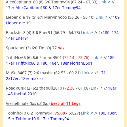
AlexCapitano180 (8)
5:6
Tommy94 (67,24 - 67,33)
Link
//
17er AlexCapitano180 & 17er Tommy94
Lieber die 19 (5)
6:1
Marvinhooo (56,26 - 56,10)
Link
//
109
Lieber die 19
Blackster8 (4)
5:6
Ener91 (66,79 - 64,73)
Link
//
2x180, 174,
14er Ener91
Spartaner (3)
6:0
Tim OJ 77
dns
TrifftNix66 (6)
5:6
FlorianB501 (
72,14
-
73,76
)
Link
//
180,
17er TrifftNix66 & 180, 16er, 18er FlorianB501
MaSei8467 (7)
2:6
maxisr (62,53 - 69,21)
Link
//
171,
2x17er, 18er maxisr
RoadRunR (2)
6:2
thebull2010 (
72,38
- 61,08)
Link
//
18er,
145 thebull2010
Viertelfinale (
bis 03.08.
)
best-of-11 Legs
Tobinho10
6:2
Tommy94 (
75,08
- 59,27)
Link
//
180, 13er,
15er Tobinho10 & 17er Tommy94