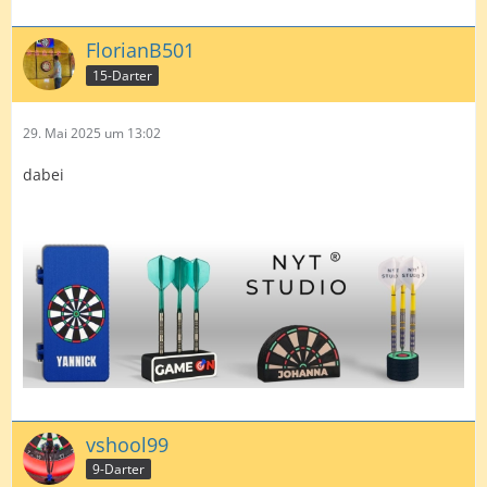
FlorianB501
15-Darter
29. Mai 2025 um 13:02
dabei
vshool99
9-Darter