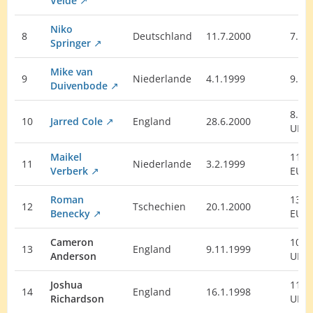
Velde
Niko
8
Deutschland
11.7.2000
7. E
Springer
Mike van
9
Niederlande
4.1.1999
9. E
Duivenbode
8.
10
Jarred Cole
England
28.6.2000
UK
Maikel
11.
11
Niederlande
3.2.1999
Verberk
EU
Roman
13.
12
Tschechien
20.1.2000
Benecky
EU
Cameron
10.
13
England
9.11.1999
Anderson
UK
Joshua
11.
14
England
16.1.1998
Richardson
UK