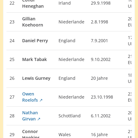
22
Irland
29.9.1998
Heneghan
UK
Gillian
20.
23
Niederlande
2.8.1998
Koehoorn
EU
17.
24
Daniel Perry
England
7.9.2001
UK
21.
25
Mark Tabak
Niederlande
9.10.2002
EU
18.
26
Lewis Gurney
England
20 Jahre
UK
Owen
23.
27
Niederlande
23.10.1998
Roelofs
EU
Nathan
20.
28
Schottland
6.11.2002
Girvan
UK
Connor
21.
29
Wales
16 Jahre
Hopkins
UK