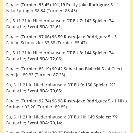
Finale:
(Turnier: 93,45) 101,19 Rusty-Jake Rodriguez 5
- 1
Niko Springer 88,34 (Turnier: 88,43)
Fr, 5.11.21 in Niedernhausen:
DT EU 7: 142 Spieler:
74
Deutsche
; Event 3DA: 71,61;
Finale:
(Turnier: 97,06) 96,59 Rusty-Jake Rodriguez 5
- 3
Fabian Schmutzler 83,88 (Turnier: 85,47)
Fr, 5.11.21 in Niedernhausen:
DT EU 8: 144 Spieler:
74
Deutsche
; Event 3DA: 72,06;
Finale:
(Turnier: 85,19) 90,42 Sebastian Bialecki 5
- 4 Geert
Nentjes 89,33 (Turnier: 87,23)
Sa, 6.11.21 in Niedernhausen:
DT EU 9: 150 Spieler:
???
Deutsche
; Event 3DA: 70,65;
Finale:
(Turnier: 92,74) 96,98
Rusty-Jake Rodriguez 5
- 1 Niko
Springer 92,26 (Turnier: 89,85)
Sa, 6.11.21 in Niedernhausen:
DT EU 10: 149 Spieler:
???
Deutsche
; Event 3DA: 70,14;
Finale:
(Turnier: 85,04) 79,27
Fabian Schmutzler 5
- 2 Marcel