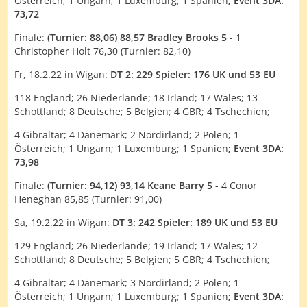
Österreich; 1 Ungarn; 1 Luxemburg; 1 Spanien
; Event 3DA:
73,72
Finale:
(Turnier: 88,06) 88,57 Bradley Brooks 5
- 1
Christopher Holt 76,30 (Turnier: 82,10)
Fr, 18.2.22 in Wigan:
DT 2: 229 Spieler:
176 UK und 53 EU
118 England; 26 Niederlande; 18 Irland; 17 Wales; 13
Schottland; 8 Deutsche; 5 Belgien; 4 GBR; 4 Tschechien;
4 Gibraltar; 4 Dänemark; 2 Nordirland; 2 Polen; 1
Österreich; 1 Ungarn; 1 Luxemburg; 1 Spanien
; Event 3DA:
73,98
Finale:
(Turnier: 94,12) 93,14 Keane Barry 5
- 4 Conor
Heneghan 85,85 (Turnier: 91,00)
Sa, 19.2.22 in Wigan:
DT 3: 242 Spieler:
189 UK und 53 EU
129 England; 26 Niederlande; 19 Irland; 17 Wales; 12
Schottland; 8 Deutsche; 5 Belgien; 5 GBR; 4 Tschechien;
4 Gibraltar; 4 Dänemark; 3 Nordirland; 2 Polen; 1
Österreich; 1 Ungarn; 1 Luxemburg; 1 Spanien
; Event 3DA: