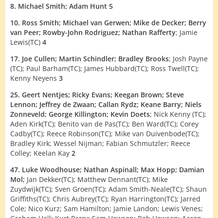
8. Michael Smith;
Adam Hunt 5
10. Ross Smith;
Michael van Gerwen;
Mike de Decker;
Berry
van Peer;
Rowby-John Rodriguez
; Nathan Rafferty
; Jamie
Lewis(TC)
4
17. Joe Cullen;
Martin Schindler;
Bradley Brooks
; Josh Payne
(TC); Paul Barham(TC); James Hubbard(TC); Ross Twell(TC);
Kenny Neyens
3
25. Geert Nentjes;
Ricky Evans;
Keegan Brown;
Steve
Lennon;
Jeffrey de Zwaan;
Callan Rydz;
Keane Barry;
Niels
Zonneveld;
George Killington
; Kevin Doets
; Nick Kenny (TC);
Aden Kirk(TC); Benito van de Pas(TC); Ben Ward(TC); Corey
Cadby(TC); Reece Robinson(TC); Mike van Duivenbode(TC);
Bradley Kirk; Wessel Nijman; Fabian Schmutzler; Reece
Colley; Keelan Kay
2
47. Luke Woodhouse;
Nathan Aspinall;
Max Hopp; Damian
Mol;
Jan Dekker(TC); Matthew Dennant(TC); Mike
Zuydwijk(TC); Sven Groen(TC); Adam Smith-Neale(TC); Shaun
Griffiths(TC); Chris Aubrey(TC); Ryan Harrington(TC); Jarred
Cole; Nico Kurz; Sam Hamilton; Jamie Landon; Lewis Venes;