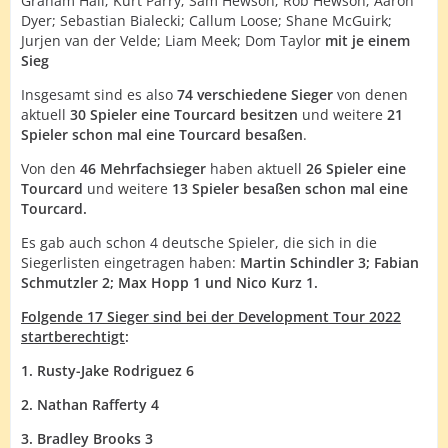
Graham Hall; Kurt Parry; Sam Hewson; Rob Hewson; Aaron
Dyer; Sebastian Bialecki; Callum Loose; Shane McGuirk;
Jurjen van der Velde; Liam Meek; Dom Taylor
mit je einem
Sieg
Insgesamt sind es also
74 verschiedene Sieger
von denen
aktuell
30 Spieler eine Tourcard besitzen
und weitere
21
Spieler schon mal eine Tourcard besaßen
.
Von den
46 Mehrfachsieger
haben aktuell
26 Spieler eine
Tourcard
und weitere
13 Spieler besaßen schon mal eine
Tourcard.
Es gab auch schon 4 deutsche Spieler, die sich in die
Siegerlisten eingetragen haben:
Martin Schindler 3; Fabian
Schmutzler 2; Max Hopp 1 und Nico Kurz 1.
Folgende 17 Sieger sind bei der Development Tour 2022
startberechtigt
:
1. Rusty-Jake Rodriguez 6
2. Nathan Rafferty 4
3. Bradley Brooks 3