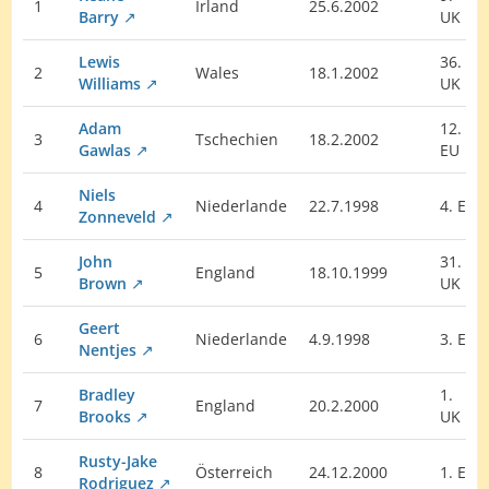
1
Irland
25.6.2002
Barry
UK
Lewis
36.
2
Wales
18.1.2002
Williams
UK
Adam
12.
3
Tschechien
18.2.2002
Gawlas
EU
Niels
4
Niederlande
22.7.1998
4. EU
Zonneveld
John
31.
5
England
18.10.1999
Brown
UK
Geert
6
Niederlande
4.9.1998
3. EU
Nentjes
Bradley
1.
7
England
20.2.2000
Brooks
UK
Rusty-Jake
8
Österreich
24.12.2000
1. EU
Rodriguez