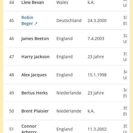
44
Llew Bevan
Wales
k.A.
UK
Robin
33.
45
Deutschland
24.3.2000
Beger
EU
32.
46
James Beeton
England
7.4.2003
UK
33.
47
Harry Jackson
England
23 Jahre
UK
34.
48
Alex Jacques
England
15.1.1998
UK
34.
49
Bertus Herks
Niederlande
23 Jahre
EU
35.
50
Brent Plaisier
Niederlande
k.A.
EU
Connor
35.
51
England
11.3.2002
Arberry
UK