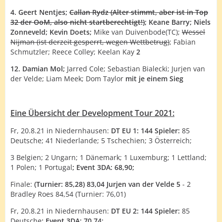
4. Geert Nentjes;
Callan Rydz (Alter stimmt, aber ist in Top
32 der OoM, also nicht startberechtigt!)
; Keane Barry; Niels
Zonneveld; Kevin Doets;
Mike van Duivenbode(TC);
Wessel
Nijman (ist derzeit gesperrt, wegen Wettbetrug)
; Fabian
Schmutzler; Reece Colley; Keelan Kay
2
12. Damian Mol;
Jarred Cole; Sebastian Bialecki; Jurjen van
der Velde; Liam Meek; Dom Taylor
mit je einem Sieg
Eine Übersicht der Development Tour 2021:
Fr, 20.8.21 in Niedernhausen:
DT EU 1: 144 Spieler:
85
Deutsche; 41 Niederlande; 5 Tschechien; 3 Österreich;
3 Belgien; 2 Ungarn; 1 Dänemark; 1 Luxemburg; 1 Lettland;
1 Polen; 1 Portugal
; Event 3DA: 68,90;
Finale:
(Turnier: 85,28) 83,04 Jurjen van der Velde 5
- 2
Bradley Roes 84,54 (Turnier: 76,01)
Fr, 20.8.21 in Niedernhausen:
DT EU 2: 144 Spieler:
85
Deutsche
; Event 3DA: 70,74;