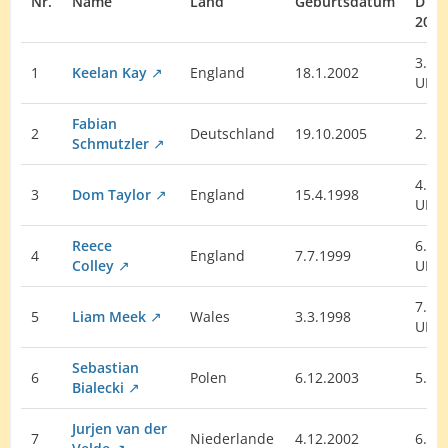
Nr.
Name
Land
Geburtsdatum
DT
2021
3.
1
Keelan Kay
England
18.1.2002
UK
Fabian
2
Deutschland
19.10.2005
2. E
Schmutzler
4.
3
Dom Taylor
England
15.4.1998
UK
Reece
6.
4
England
7.7.1999
Colley
UK
7.
5
Liam Meek
Wales
3.3.1998
UK
Sebastian
6
Polen
6.12.2003
5. E
Bialecki
Jurjen van der
7
Niederlande
4.12.2002
6. E