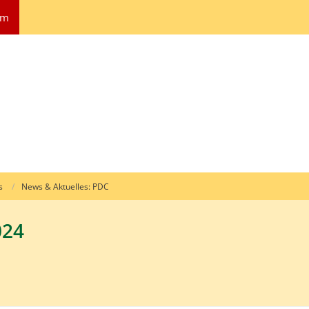
um
s
News & Aktuelles: PDC
024