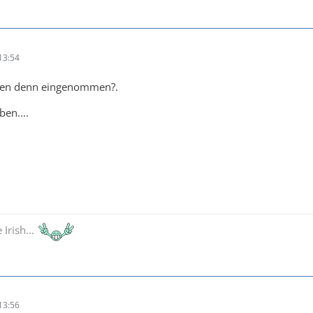
13:54
den denn eingenommen?.
ben....
 Irish...
13:56