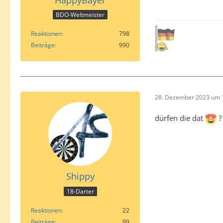
BDO-Weltmeister
Reaktionen
798
Beiträge
990
28. Dezember 2023 um 
dürfen die dat
?
Shippy
18-Darter
Reaktionen
22
Beiträge
99