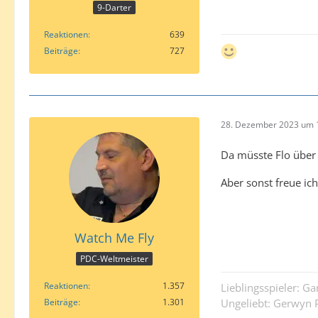
9-Darter
Reaktionen
639
Beiträge
727
28. Dezember 2023 um 
Da müsste Flo über 
Aber sonst freue ic
Watch Me Fly
PDC-Weltmeister
Reaktionen
1.357
Lieblingsspieler: G
Beiträge
1.301
Ungeliebt: Gerwyn P