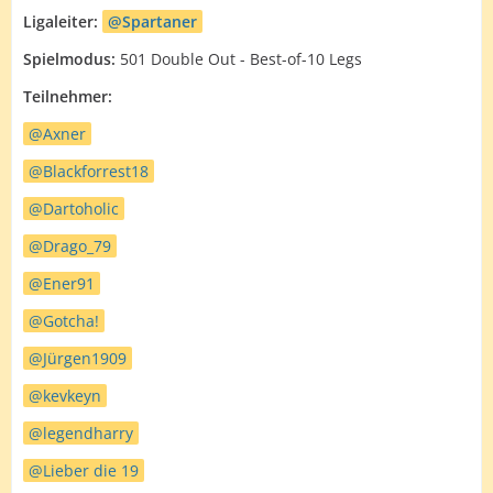
Ligaleiter:
Spartaner
Spielmodus:
501 Double Out - Best-of-10 Legs
Teilnehmer:
Axner
Blackforrest18
Dartoholic
Drago_79
Ener91
Gotcha!
Jürgen1909
kevkeyn
legendharry
Lieber die 19