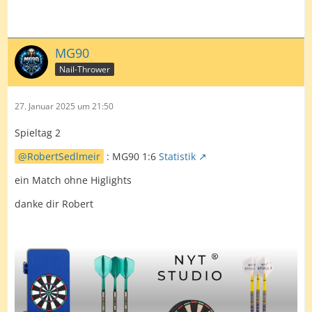
MG90
Nail-Thrower
27. Januar 2025 um 21:50
Spieltag 2
RobertSedlmeir
: MG90 1:6
Statistik
ein Match ohne Higlights
danke dir Robert