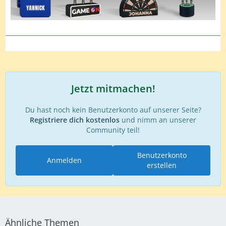
Jetzt mitmachen!
Du hast noch kein Benutzerkonto auf unserer Seite?
Registriere dich kostenlos
und nimm an unserer
Community teil!
Benutzerkonto
Anmelden
erstellen
Ähnliche Themen