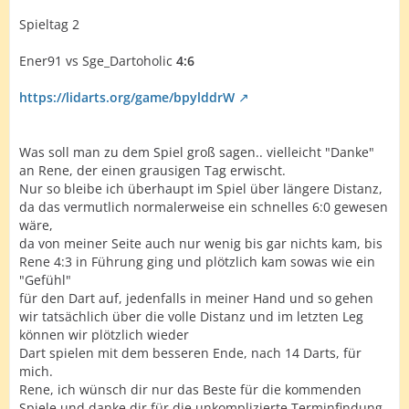
Spieltag 2
Ener91 vs Sge_Dartoholic
4:6
https://lidarts.org/game/bpylddrW
Was soll man zu dem Spiel groß sagen.. vielleicht "Danke"
an Rene, der einen grausigen Tag erwischt.
Nur so bleibe ich überhaupt im Spiel über längere Distanz,
da das vermutlich normalerweise ein schnelles 6:0 gewesen
wäre,
da von meiner Seite auch nur wenig bis gar nichts kam, bis
Rene 4:3 in Führung ging und plötzlich kam sowas wie ein
"Gefühl"
für den Dart auf, jedenfalls in meiner Hand und so gehen
wir tatsächlich über die volle Distanz und im letzten Leg
können wir plötzlich wieder
Dart spielen mit dem besseren Ende, nach 14 Darts, für
mich.
Rene, ich wünsch dir nur das Beste für die kommenden
Spiele und danke dir für die unkomplizierte Terminfindung