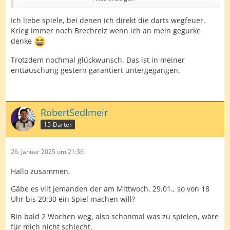
Ich liebe spiele, bei denen ich direkt die darts wegfeuer.
Was soll man zu dem Spiel groß sagen.. vielleicht
Krieg immer noch Brechreiz wenn ich an mein gegurke
"Danke" an Rene, der einen grausigen Tag erwischt.
denke
Nur so bleibe ich überhaupt im Spiel über längere
Distanz, da das vermutlich normalerweise ein schnelles
Trotzdem nochmal glückwunsch. Das ist in meiner
6:0 gewesen wäre,
enttäuschung gestern garantiert untergegangen.
da von meiner Seite auch nur wenig bis gar nichts kam,
bis Rene 4:3 in Führung ging und plötzlich kam sowas
wie ein "Gefühl"
für den Dart auf, jedenfalls in meiner Hand und so
RobertSedlmeir
gehen wir tatsächlich über die volle Distanz und im
15-Darter
letzten Leg können wir plötzlich wieder
Dart spielen mit dem besseren Ende, nach 14 Darts, für
mich.
26. Januar 2025 um 21:36
Rene, ich wünsch dir nur das Beste für die kommenden
Spiele und danke dir für die unkomplizierte
Hallo zusammen,
Terminfindung sowie das Spiel.
Gäbe es vllt jemanden der am Mittwoch, 29.01., so von 18
Uhr bis 20:30 ein Spiel machen will?
Beste Grüße
Gregor
Bin bald 2 Wochen weg, also schonmal was zu spielen, wäre
für mich nicht schlecht.