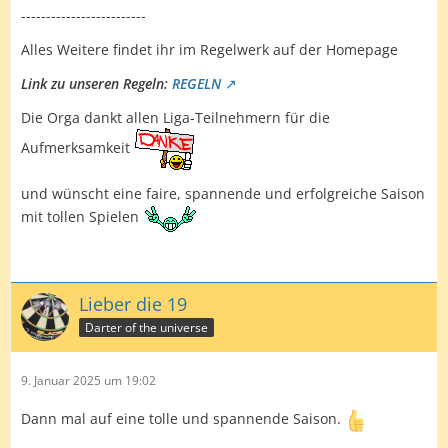
-------------------------
Alles Weitere findet ihr im Regelwerk auf der Homepage
Link zu unseren Regeln:
REGELN
Die Orga dankt allen Liga-Teilnehmern für die
Aufmerksamkeit
und wünscht eine faire, spannende und erfolgreiche Saison
mit tollen Spielen
Lieber die 19
Darter of the universe
9. Januar 2025 um 19:02
Dann mal auf eine tolle und spannende Saison.