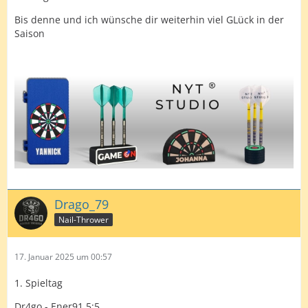
Bis denne und ich wünsche dir weiterhin viel GLück in der
Saison
Drago_79
Nail-Thrower
17. Januar 2025 um 00:57
1. Spieltag
Dr4go - Ener91 5:5