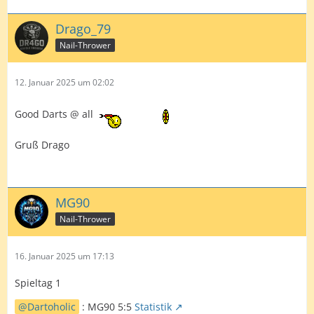
Drago_79
Nail-Thrower
12. Januar 2025 um 02:02
Good Darts @ all
Gruß Drago
MG90
Nail-Thrower
16. Januar 2025 um 17:13
Spieltag 1
Dartoholic
: MG90 5:5
Statistik