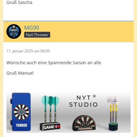
Gruß Sascha
MG90
Nail-Thrower
11. Januar 2025 um 06:05
Wünsche auch eine Spannende Saison an alle
Gruß Manuel