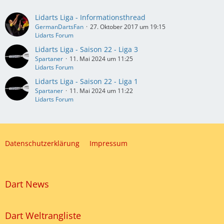
Lidarts Liga - Informationsthread
GermanDartsFan
27. Oktober 2017 um 19:15
Lidarts Forum
Lidarts Liga - Saison 22 - Liga 3
Spartaner
11. Mai 2024 um 11:25
Lidarts Forum
Lidarts Liga - Saison 22 - Liga 1
Spartaner
11. Mai 2024 um 11:22
Lidarts Forum
Datenschutzerklärung
Impressum
Dart News
Dart Weltrangliste