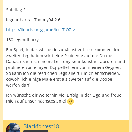
Spieltag 2
legendharry - Tommy94 2:6
https://lidarts.org/game/irc1TlOZ
180 legendharry
Ein Spiel, in das wir beide zunächst gut rein kommen. Im
zweiten Leg haben wir beide Probleme auf die Doppel.
Danach kann ich meine Leistung sehr konstant abrufen und
profitiere von einigen Doppelfehlern von meinem Gegner.
So kann ich die restlichen Legs alle für mich entscheiden,
obwohl ich einige Male erst als zweiter auf die Doppel
werfen darf.
Ich wünsche dir weiterhin viel Erfolg in der Liga und freue
mich auf unser nächstes Spiel
Blackforrest18