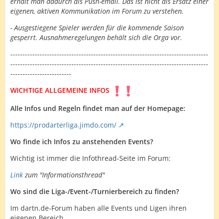
erhält man dadurch als Push-email. Das ist nicht als Ersatz einer
eigenen, aktiven Kommunikation im Forum zu verstehen.
- Ausgestiegene Spieler werden für die kommende Saison
gesperrt. Ausnahmeregelungen behält sich die Orga vor.
---------------------------------------------------------------------------------
---------------------------------------------------------------------------------
-------------------------
WICHTIGE ALLGEMEINE INFOS
Alle Infos und Regeln findet man auf der Homepage:
https://prodarterliga.jimdo.com/
Wo finde ich Infos zu anstehenden Events?
Wichtig ist immer die Infothread-Seite im Forum:
Link
zum "Informationsthread"
Wo sind die Liga-/Event-/Turnierbereich zu finden?
Im dartn.de-Forum haben alle Events und Ligen ihren
eigenen Bereich.