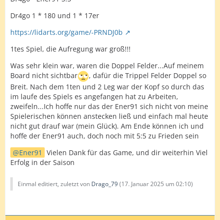
Dr4go 1 * 180 und 1 * 17er
https://lidarts.org/game/-PRNDJ0b
1tes Spiel, die Aufregung war groß!!!
Was sehr klein war, waren die Doppel Felder...Auf meinem
Board nicht sichtbar
, dafür die Trippel Felder Doppel so
Breit. Nach dem 1ten und 2 Leg war der Kopf so durch das
im laufe des Spiels es angefangen hat zu Arbeiten,
zweifeln...Ich hoffe nur das der Ener91 sich nicht von meine
Spielerischen können anstecken ließ und einfach mal heute
nicht gut drauf war (mein Glück). Am Ende können ich und
hoffe der Ener91 auch, doch noch mit 5:5 zu Frieden sein
Ener91
Vielen Dank für das Game, und dir weiterhin Viel
Erfolg in der Saison
Einmal editiert, zuletzt von
Drago_79
(
17. Januar 2025 um 02:10
)