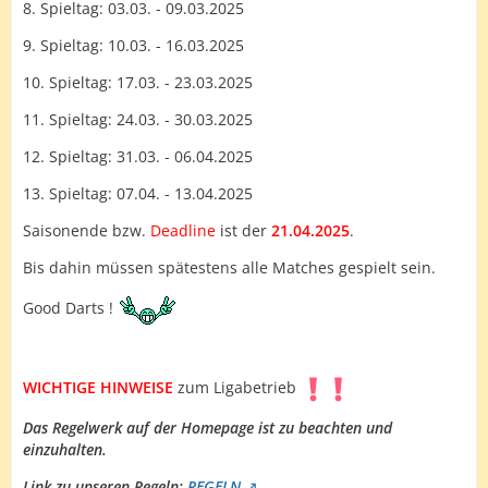
8. Spieltag: 03.03. - 09.03.2025
9. Spieltag: 10.03. - 16.03.2025
10. Spieltag: 17.03. - 23.03.2025
11. Spieltag: 24.03. - 30.03.2025
12. Spieltag: 31.03. - 06.04.2025
13. Spieltag: 07.04. - 13.04.2025
Saisonende bzw.
Deadline
ist der
21.04.2025
.
Bis dahin müssen spätestens alle Matches gespielt sein.
Good Darts !
WICHTIGE HINWEISE
zum Ligabetrieb
Das Regelwerk auf der Homepage ist zu beachten und
einzuhalten.
Link zu unseren Regeln:
REGELN