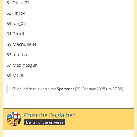
61 Dieter71
62 Finrod
63 Jop_09
64 Gurdi
65 Machulle84
66 mueba
67 Max_Yasgur
68 MG90
17 Mal editiert, zuletzt von
Spartaner
(
20. Februar 2025 um 07:36
)
Crusi-the Dogfather
Darter of the universe