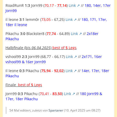
RoadRunR
1:3
Jorn99 (
70,17
-
77,14
)
Link
//
180, 14er, 17er
Jorn99
il leone
3:1
lemm0r (
73,05
- 67,25)
Link
//
180, 171, 17er,
18er il leone
Pikachu
3:0
Blackster8 (
77,74
- 64,89)
Link
//
2x18er
Pikachu
Halbfinale
(bis
06.04.2025
)
best of
5
Legs
vshool99
2:3
Jorn99 (68,77 - 66,17)
Link
//
2x171, 16er
vshool99 & 16er Jorn99
il leone
0:3
Pikachu (
75,94
-
92,02
)
Link
//
14er, 17er, 18er
Pikachu
Finale
best of
5
Legs
Jorn99
0:3
Pikachu (
70,41
-
83,50
)
Link
//
180 Jorn99 &
17er, 18er Pikachu
54 Mal editiert, zuletzt von
Spartaner
(
10. April 2025 um 08:27
)