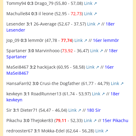
Tommy94
0:3
Drago_79 (55,80 - 57,08)
Link
Machulle84
0:3
il leone (52,95 -
72,73
)
Link
Lesender
3:1
26-Average (52,67 - 37,57)
Link
//
18er
Lesender
Jop_09
0:3
lemm0r (47,78 -
77,74
)
Link
//
16er lemm0r
Spartaner
3:0
Marvinhooo (
73,92
- 36,47)
Link
//
18er
Spartaner
MaSei8467
3:2
hackijack (60,95 - 58,58)
Link
//
16er
MaSei8467
HansaFan92
3:0
Crusi-the Dogfather (61,77 - 44,79)
Link
kevkeyn
3:1
RoadRunner13 (61,74 - 53,97)
Link
//
18er
kevkeyn
Sir
3:1
Dieter71 (54,47 - 46,04)
Link
//
180 Sir
Pikachu
3:0
TheJoker83 (
79,11
- 52,33)
Link
//
15er Pikachu
redrooster67
3:1
Mokka-Edel (62,64 - 56,28)
Link