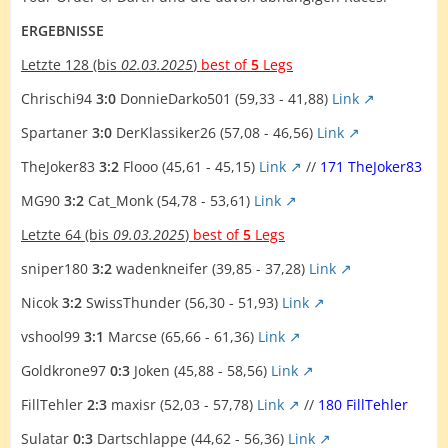
ERGEBNISSE
Letzte 128
(bis
02.03.2025
)
best of
5
Legs
Chrischi94
3:0
DonnieDarko501 (59,33 - 41,88)
Link
Spartaner
3:0
DerKlassiker26 (57,08 - 46,56)
Link
TheJoker83
3:2
Flooo (45,61 - 45,15)
Link
//
171 TheJoker83
MG90
3:2
Cat_Monk (54,78 - 53,61)
Link
Letzte 64
(bis
09.03.2025
)
best of
5
Legs
sniper180
3:2
wadenkneifer (39,85 - 37,28)
Link
Nicok
3:2
SwissThunder (56,30 - 51,93)
Link
vshool99
3:1
Marcse (65,66 - 61,36)
Link
Goldkrone97
0:3
Joken (45,88 - 58,56)
Link
FillTehler
2:3
maxisr (52,03 - 57,78)
Link
//
180 FillTehler
Sulatar
0:3
Dartschlappe (44,62 - 56,36)
Link