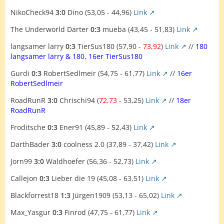
NikoCheck94
3:0
Dino (53,05 - 44,96)
Link
The Underworld Darter
0:3
mueba (43,45 - 51,83)
Link
langsamer larry
0:3
TierSus180 (57,90 -
73,92
)
Link
//
180
langsamer larry & 180, 16er TierSus180
Gurdi
0:3
RobertSedlmeir (54,75 - 61,77)
Link
//
16er
RobertSedlmeir
RoadRunR
3:0
Chrischi94 (
72,73
- 53,25)
Link
//
18er
RoadRunR
Froditsche
0:3
Ener91 (45,89 - 52,43)
Link
DarthBader
3:0
coolness 2.0 (37,89 - 37,42)
Link
Jorn99
3:0
Waldhoefer (56,36 - 52,73)
Link
Callejon
0:3
Lieber die 19 (45,08 - 63,51)
Link
Blackforrest18
1:3
Jürgen1909 (53,13 - 65,02)
Link
Max_Yasgur
0:3
Finrod (47,75 - 61,77)
Link