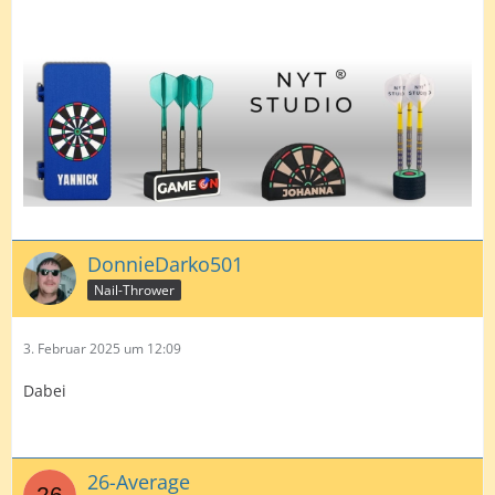
DonnieDarko501
Nail-Thrower
3. Februar 2025 um 12:09
Dabei
26-Average