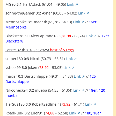
MG90
3:1
HartAttack (61,04 - 49,05)
Link
sonne-theGamer
3:2
Axner (60,05 - 64,02)
Link
Mennospike
3:1
maar3k (61,38 - 54,13)
Link
//
16er
Mennospike
Blackster8
3:0
AlexCapitano180 (
81,98
- 68,74)
Link
//
17er
Blackster8
Letzte 32
(bis
16.03.2025
)
best of
5
Legs
sniper180
0:3
Nicok (50,73 - 66,31)
Link
vshool99
3:0
Joken (
73,92
- 53,05)
Link
maxisr
0:3
Dartschlappe (49,31 - 54,33)
Link
//
125
Dartschlappe
NikoCheck94
3:2
mueba (54,33 - 51,04)
Link
//
18er, 120
mueba
TierSus180
3:0
RobertSedlmeir (
73,92
- 61,71)
Link
RoadRunR
3:2
Ener91 (
74,88
- 62,58)
Link
//
180, 18er