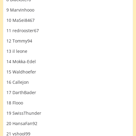
9 Marvinhooo
10 MaSei8467
11 redrooster67
12 Tommy94
13 il leone
14 Mokka-Edel
15 Waldhoefer
16 Callejon
17 DarthBader
18 Flooo
19 SwissThunder
20 HansaFan92
21 vshool99