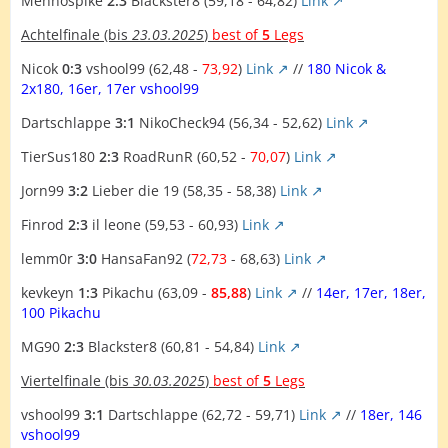
Mennospike
2:3
Blackster8 (59,18 - 64,82)
Link
Achtelfinale
(bis
23.03.2025
)
best of
5
Legs
Nicok
0:3
vshool99 (62,48 -
73,92
)
Link
//
180 Nicok &
2x180, 16er, 17er vshool99
Dartschlappe
3:1
NikoCheck94 (56,34 - 52,62)
Link
TierSus180
2:3
RoadRunR (60,52 -
70,07
)
Link
Jorn99
3:2
Lieber die 19 (58,35 - 58,38)
Link
Finrod
2:3
il leone (59,53 - 60,93)
Link
lemm0r
3:0
HansaFan92 (
72,73
- 68,63)
Link
kevkeyn
1:3
Pikachu (63,09 -
85,88
)
Link
//
14er, 17er, 18er,
100 Pikachu
MG90
2:3
Blackster8 (60,81 - 54,84)
Link
Viertelfinale
(bis
30.03.2025
)
best of
5
Legs
vshool99
3:1
Dartschlappe (62,72 - 59,71)
Link
//
18er, 146
vshool99