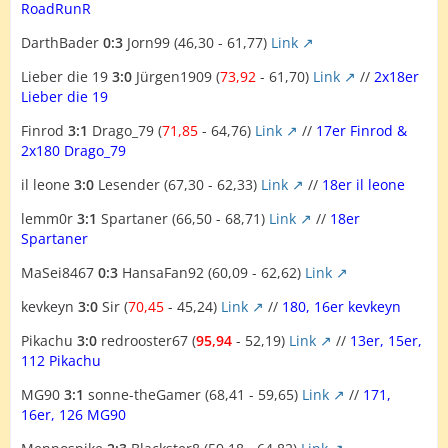
RoadRunR
DarthBader
0:3
Jorn99 (46,30 - 61,77)
Link
Lieber die 19
3:0
Jürgen1909 (
73,92
- 61,70)
Link
//
2x18er
Lieber die 19
Finrod
3:1
Drago_79 (
71,85
- 64,76)
Link
//
17er Finrod &
2x180 Drago_79
il leone
3:0
Lesender (67,30 - 62,33)
Link
//
18er il leone
lemm0r
3:1
Spartaner (66,50 - 68,71)
Link
//
18er
Spartaner
MaSei8467
0:3
HansaFan92 (60,09 - 62,62)
Link
kevkeyn
3:0
Sir (
70,45
- 45,24)
Link
//
180, 16er kevkeyn
Pikachu
3:0
redrooster67 (
95,94
- 52,19)
Link
//
13er, 15er,
112 Pikachu
MG90
3:1
sonne-theGamer (68,41 - 59,65)
Link
//
171,
16er, 126 MG90