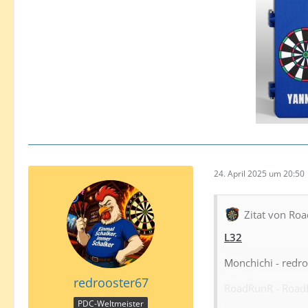
24. April 2025 um 20:50
Zitat von Ro
L32
Monchichi - redr
redrooster67
RoadRunR - Road
PDC-Weltmeister