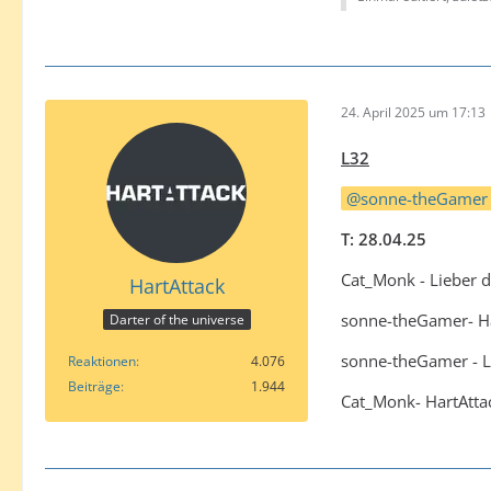
24. April 2025 um 17:13
L32
sonne-theGamer
T: 28.04.25
Cat_Monk - Lieber d
HartAttack
sonne-theGamer- Ha
Darter of the universe
sonne-theGamer - Li
Reaktionen
4.076
Beiträge
1.944
Cat_Monk- HartAtta