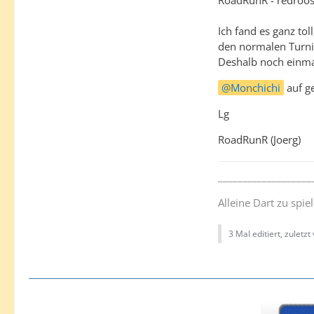
RoadRunR - redroos
Ich fand es ganz to
den normalen Turnie
Deshalb noch einma
Monchichi
auf ge
Lg
RoadRunR (Joerg)
___________________
Alleine Dart zu spi
3 Mal editiert, zuletzt