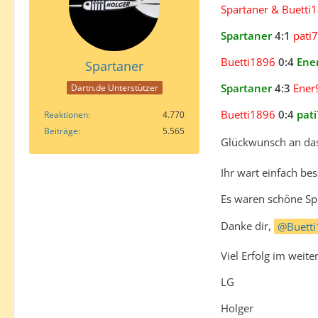
Spartaner & Buetti
Spartaner
4:1
pati
Buetti1896
0:4
Ene
Spartaner
Spartaner
4:3
Ene
Dartn.de Unterstützer
Buetti1896
0:4
pat
Reaktionen
4.770
Beiträge
5.565
Glückwunsch an d
Ihr wart einfach be
Es waren schöne Spie
Danke dir,
Buett
Viel Erfolg im weite
LG
Holger