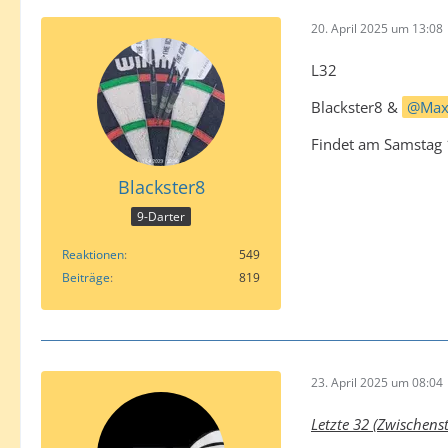
20. April 2025 um 13:08
L32
Blackster8 &
Max
Findet am Samstag 1
Blackster8
9-Darter
Reaktionen
549
Beiträge
819
23. April 2025 um 08:04
Letzte 32 (Zwischens