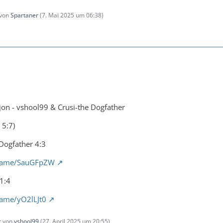
 von
Spartaner
(
7. Mai 2025 um 06:38
)
jon - vshool99 & Crusi-the Dogfather
 5:7)
 Dogfather 4:3
g/game/SauGFpZW
 1:4
/game/yO2lLJt0
zt von
vshool99
(
27. April 2025 um 20:55
)