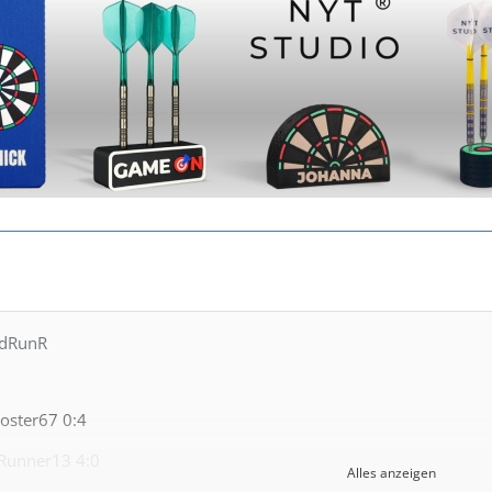
adRunR
ooster67 0:4
Runner13 4:0
Alles anzeigen