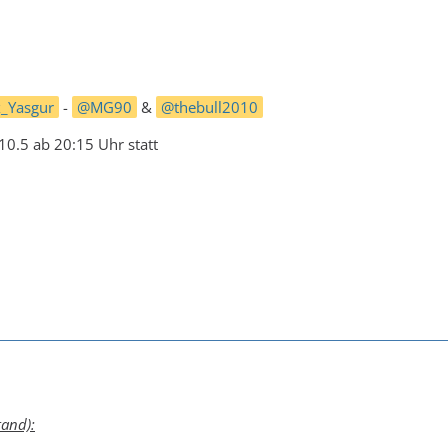
_Yasgur
-
MG90
&
thebull2010
0.5 ab 20:15 Uhr statt
tand):