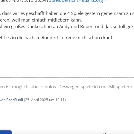
ter67 4:0 (75,15:55,54)
Spielübersicht - lidarts.org
ll, dass wir es geschafft haben die 4 Spiele gestern gemeinsam zu
ren, weil man einfach mitfiebern kann.
l ein großes Dankeschön an Andy und Robert und das so toll gekl
ht es in die nächste Runde. Ich freue mich schon drauf.
________________________________________________________________
elen ist möglich, aber sinnlos. Deswegen spiele ich mit Mitspieler
 von
RoadRunR
(
25. April 2025 um 19:11
)