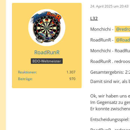
24. April 2025 um 20:43
L32
Monchichi -
redr
RoadRunR -
Road
Monchichi - RoadR
RoadRunR
RoadRunR . redroos
BDO-Weltmeister
Gesamtergebnis: 2:
Reaktionen
1.307
Beiträge
970
Damit sind wir, als
Ok, wir haben uns e
Im Gegensatz zu ge
Er konnte zwischend
Entscheidungsspiel: