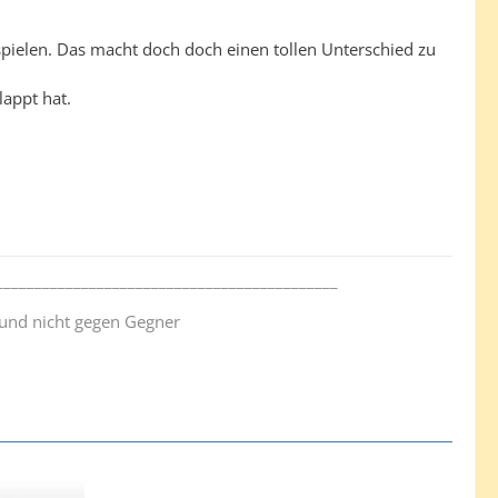
 spielen. Das macht doch doch einen tollen Unterschied zu
appt hat.
____________________________________________
n und nicht gegen Gegner