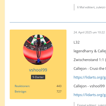
6 Mal editiert, zuletzt
24. April 2025 um 10:22
L32
legendharry & Calle
Zwischenstand 1:1 (
Callejon - Crusi-the
vshool99
https://lidarts.or
9-Darter
Callejon - vshool99
Reaktionen
443
Beiträge
727
https://lidarts.org
Einmal editiert, zulet