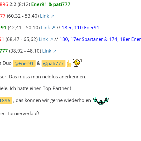
1896
2:2
(8:12)
Ener91 & pati777
777
(60,32 - 53,40)
Link
r91
(42,41 - 50,10)
Link
//
18er, 110 Ener91
r91
(68,47 - 65,62)
Link
//
180, 17er Spartaner & 174, 18er Ene
i777
(38,92 - 48,10)
Link
as Duo
Ener91
&
pati777
sser. Das muss man neidlos anerkennen.
le. Ich hatte einen Top-Partner !
i1896
, das können wir gerne wiederholen
ren Turnierverlauf!