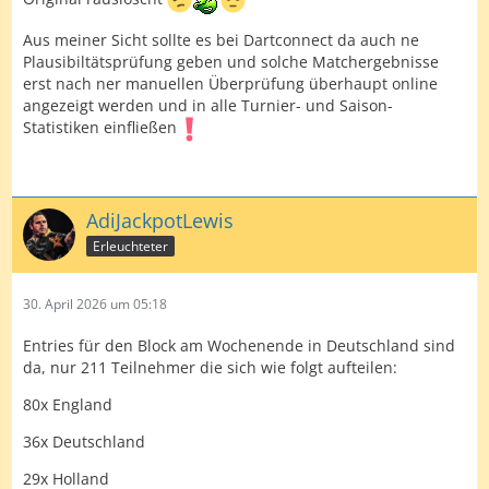
gut wie Colin ist.
Aus meiner Sicht sollte es bei Dartconnect da auch ne
Aber warum versaut sich Flori seinen tollen Average so
Plausibiltätsprüfung geben und solche Matchergebnisse
dermaßen im letzten Leg?
erst nach ner manuellen Überprüfung überhaupt online
angezeigt werden und in alle Turnier- und Saison-
Fragen über Fragen, was meint KI dazu?
Statistiken einfließen
AdiJackpotLewis
Edit: Gut, dass dartn.de das Spiel archiviert hat, so
Erleuchteter
wissen wir wenigstens das richtige Ergebnis samt
Averages:
30. April 2026 um 05:18
Entries für den Block am Wochenende in Deutschland sind
da, nur 211 Teilnehmer die sich wie folgt aufteilen:
80x England
36x Deutschland
29x Holland