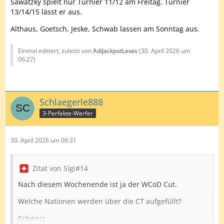
Sawatzky spielt nur Turnier 11/12 am Freitag. Turnier
13/14/15 lässt er aus.
Althaus, Goetsch, Jeske, Schwab lassen am Sonntag aus.
Einmal editiert, zuletzt von
AdiJackpotLewis
(
30. April 2026 um
06:27
)
Schlaegerle888
3-Perfekte-Werfer
30. April 2026 um 06:31
Zitat von Sigi#14
Nach diesem Wochenende ist ja der WCoD Cut.
Welche Nationen werden über die CT aufgefüllt?
Schweiz