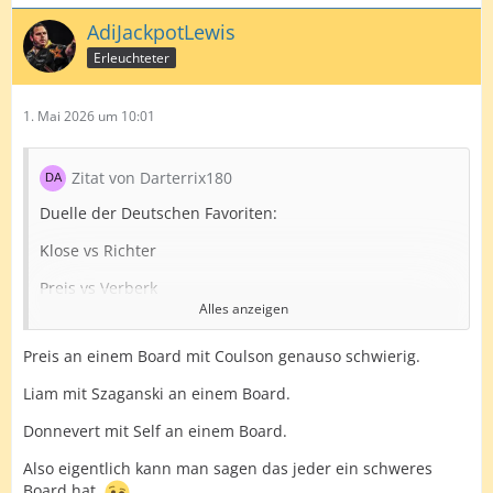
AdiJackpotLewis
Erleuchteter
1. Mai 2026 um 10:01
Zitat von Darterrix180
Duelle der Deutschen Favoriten:
Klose vs Richter
Preis vs Verberk
Alles anzeigen
Unterbuchner vs Mos
Preis an einem Board mit Coulson genauso schwierig.
Horvat vs Lennon
Liam mit Szaganski an einem Board.
Behrens vs Twedell
Donnevert mit Self an einem Board.
Liam vs Day
Also eigentlich kann man sagen das jeder ein schweres
Troppman vs Dragt
Board hat.