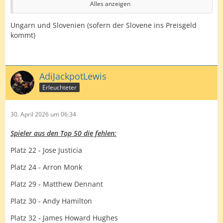
Alles anzeigen
Spanien
Ungarn und Slovenien (sofern der Slovene ins Preisgeld
Portugal
kommt)
Italien
Frankreich
AdiJackpotLewis
Habe ich jemand vergessen?
Erleuchteter
30. April 2026 um 06:34
Spieler aus den Top 50 die fehlen:
Platz 22 - Jose Justicia
Platz 24 - Arron Monk
Platz 29 - Matthew Dennant
Platz 30 - Andy Hamilton
Platz 32 - James Howard Hughes