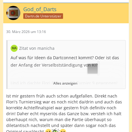
God_of_Darts
Dartn.de Unterstützer
30. März 2026 um 13:16
Zitat von manicha
Auf was für Ideen da Dartconnect kommt? Oder ist das
der Anfang der Verselbstständigung von KI?
Und ich dachte Flori Preis hat CT Turnier 9 gewonnen!
Alles anzeigen
Ist mir gestern früh auch schon aufgefallen. Direkt nach
Aber wie geht das, wenn McCaughern so eine Show
Flori's Turniersieg war es noch nicht da/drin und auch das
abgezogen hat?
korrekte Achtelfinalspiel war gestern früh definitiv noch
drin! Daher echt myseriös das Ganze bzw. versteh ich halt
Gratulation Flori zum Neun-Darter und Colin zu gleich
überhaupt nich, warum man die Partie überhaupt so
vier Neun-Darter in einem Match.
diletantisch nachstellt und später dann sogar noch das
Da muss ein Littler aber noch viel trainieren bis er so
Original rauslöscht