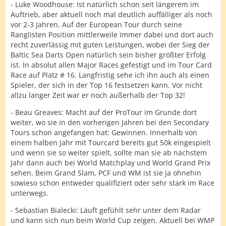
- Luke Woodhouse: Ist natürlich schon seit längerem im
Auftrieb, aber aktuell noch mal deutlich auffälliger als noch
vor 2-3 Jahren. Auf der European Tour durch seine
Ranglisten Position mittlerweile immer dabei und dort auch
recht zuverlässig mit guten Leistungen, wobei der Sieg der
Baltic Sea Darts Open natürlich sein bisher größter Erfolg
ist. In absolut allen Major Races gefestigt und im Tour Card
Race auf Platz # 16. Langfristig sehe ich ihn auch als einen
Spieler, der sich in der Top 16 festsetzen kann. Vor nicht
allzu langer Zeit war er noch außerhalb der Top 32!
- Beau Greaves: Macht auf der ProTour im Grunde dort
weiter, wo sie in den vorherigen Jahren bei den Secondary
Tours schon angefangen hat: Gewinnen. Innerhalb von
einem halben Jahr mit Tourcard bereits gut 50k eingespielt
und wenn sie so weiter spielt, sollte man sie ab nächstem
Jahr dann auch bei World Matchplay und World Grand Prix
sehen. Beim Grand Slam, PCF und WM ist sie ja ohnehin
sowieso schon entweder qualifiziert oder sehr stark im Race
unterwegs.
- Sebastian Bialecki: Läuft gefühlt sehr unter dem Radar
und kann sich nun beim World Cup zeigen. Aktuell bei WMP