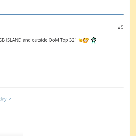
#5
E GB ISLAND and outside OoM Top 32"
 day