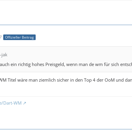
37
Offizieller Beitrag
-jak
auch ein richtig hohes Preisgeld, wenn man de wm für sich entsc
WM Titel wäre man ziemlich sicher in den Top 4 der OoM und dam
de/Dart-WM