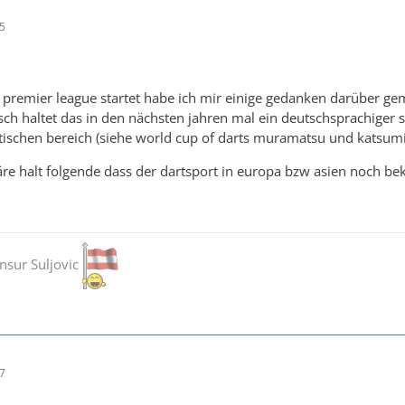
25
 premier league startet habe ich mir einige gedanken darüber ge
tisch haltet das in den nächsten jahren mal ein deutschsprachiger 
atischen bereich (siehe world cup of darts muramatsu und katsumi
äre halt folgende dass der dartsport in europa bzw asien noch 
ensur Suljovic
37