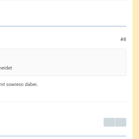
#8
heidet
it sowieso dabei.