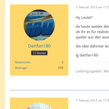
7. Februar 2013 um 17:
Hy Leute!!
da heute wieder die
ob ihr es für realis
spieler aus den asi
Dartfan180
die idee dahinter w
11-Darter
lg dartfan180
Reaktionen
3
Beiträge
578
Lieblingsspieler: M
7. Februar 2013 um 17: