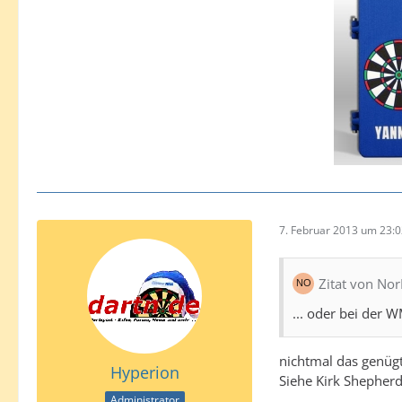
7. Februar 2013 um 23:
Zitat von Nor
... oder bei der W
nichtmal das genüg
Hyperion
Siehe Kirk Shepherd
Administrator