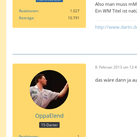
Also man muss mMn 
Ein WM Titel ist nat
Reaktionen
1.027
Beiträge
10.791
http://www.dartn.
8. Februar 2013 um 12:
das wäre dann ja au
OppaElend
15-Darter
Reaktionen
1