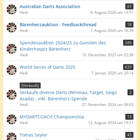
Australian Darts Association
67
Hedi
6. August 2026 um 13:51
Bärenherzauktion - Feedbackthread
18
Hedi
1. August 2026 um 16:39
Spendenauktion 2024/25 zu Gunsten des
345
Kinderhospiz Bärenherz
Hedi
10. Dezember 2025 um 22:38
World Series of Darts 2025
637
Hedi
7. Januar 2026 um 20:14
[Verkauft]
Verkaufe diverse Darts (Winmau, Target, Seigo
2
Asada) - inkl. Bärenherz-Spende
Hedi
27. November 2024 um 08:03
MYDARTCOACH Championship
13
Hedi
13. August 2024 um 19:31
Tomas Seyler
45