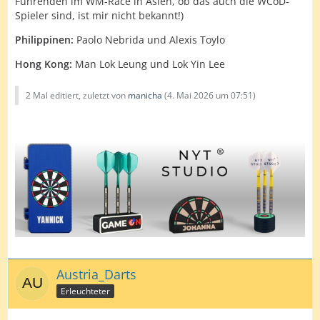
Führenden im WM-Race in Asien, ob das auch die WCoD-
Spieler sind, ist mir nicht bekannt!)
Philippinen:
Paolo Nebrida und Alexis Toylo
Hong Kong:
Man Lok Leung und Lok Yin Lee
2 Mal editiert, zuletzt von
manicha
(
4. Mai 2026 um 07:51
)
Austria_Darts
Erleuchteter