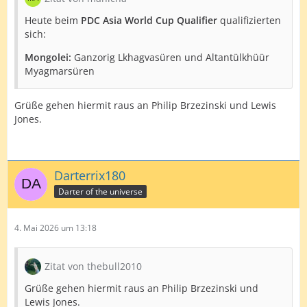
Hong Kong:
Man Lok Leung und Lok Yin Lee
Heute beim
PDC Asia World Cup Qualifier
qualifizierten
sich:
Mongolei:
Ganzorig Lkhagvasüren und Altantülkhüür
Myagmarsüren
Grüße gehen hiermit raus an Philip Brzezinski und Lewis
Jones.
Darterrix180
Darter of the universe
4. Mai 2026 um 13:18
Zitat von thebull2010
Grüße gehen hiermit raus an Philip Brzezinski und
Lewis Jones.