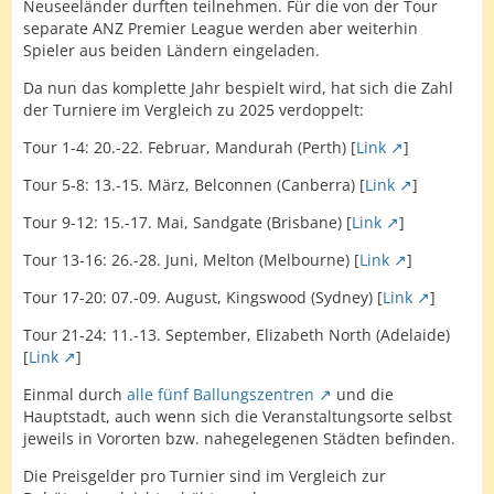
Neuseeländer durften teilnehmen. Für die von der Tour
separate ANZ Premier League werden aber weiterhin
Spieler aus beiden Ländern eingeladen.
Da nun das komplette Jahr bespielt wird, hat sich die Zahl
der Turniere im Vergleich zu 2025 verdoppelt:
Tour 1-4: 20.-22. Februar, Mandurah (Perth) [
Link
]
Tour 5-8: 13.-15. März, Belconnen (Canberra) [
Link
]
Tour 9-12: 15.-17. Mai, Sandgate (Brisbane) [
Link
]
Tour 13-16: 26.-28. Juni, Melton (Melbourne) [
Link
]
Tour 17-20: 07.-09. August, Kingswood (Sydney) [
Link
]
Tour 21-24: 11.-13. September, Elizabeth North (Adelaide)
[
Link
]
Einmal durch
alle fünf Ballungszentren
und die
Hauptstadt, auch wenn sich die Veranstaltungsorte selbst
jeweils in Vororten bzw. nahegelegenen Städten befinden.
Die Preisgelder pro Turnier sind im Vergleich zur