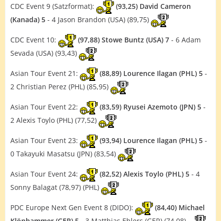
CDC Event 9 (Satzformat):
(93,25) David Cameron
(Kanada) 5
- 4 Jason Brandon (USA) (89,75)
CDC Event 10:
(97,88) Stowe Buntz (USA) 7
- 6 Adam
Sevada (USA) (93,43)
Asian Tour Event 21:
(88,89) Lourence Ilagan (PHL) 5
-
2 Christian Perez (PHL) (85,95)
Asian Tour Event 22:
(83,59) Ryusei Azemoto (JPN) 5
-
2 Alexis Toylo (PHL) (77,52)
Asian Tour Event 23:
(93,94) Lourence Ilagan (PHL) 5
-
0 Takayuki Masatsu (JPN) (83,54)
Asian Tour Event 24:
(82,52) Alexis Toylo (PHL) 5
- 4
Sonny Balagat (78,97) (PHL)
PDC Europe Next Gen Event 8 (DIDO):
(84,40) Michael
Klönhammer (GER) 5
- 3 Matthias Ehlers (GER) (74,08)