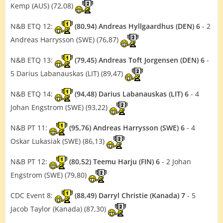
Kemp (AUS) (72,08)
N&B ETQ 12:
(80,94) Andreas Hyllgaardhus (DEN) 6
- 2
Andreas Harrysson (SWE) (76,87)
N&B ETQ 13:
(79,45) Andreas Toft Jorgensen (DEN) 6
-
5 Darius Labanauskas (LIT) (89,47)
N&B ETQ 14:
(94,48) Darius Labanauskas (LIT) 6
- 4
Johan Engstrom (SWE) (93,22)
N&B PT 11:
(95,76) Andreas Harrysson (SWE) 6
- 4
Oskar Lukasiak (SWE) (86,13)
N&B PT 12:
(80,52) Teemu Harju (FIN) 6
- 2 Johan
Engstrom (SWE) (79,80)
CDC Event 8:
(88,49) Darryl Christie (Kanada) 7
- 5
Jacob Taylor (Kanada) (87,30)