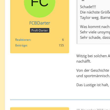
Schade!!!!
Die nächste Größe 
Taylor weg. Barn
FCBDarter
Was kommt nach 
Profi-Darter
Sehr viele unsymp
Sehr schade, das
Reaktionen
6
Beiträge
155
Witzig bei solchen
nachäfft.
Von der Geschichte 
und sportmännisch
Das Lustige ist halt