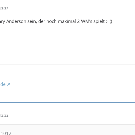
13:32
ry Anderson sein, der noch maximal 2 WM's spielt :- ((
.de
13:32
bi1012