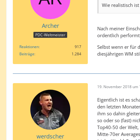
Wie realistisch i
Archer
Nach meiner Einschä
ordentlich performt
PDC-Weltmeister
Selbst wenn er für 
Reaktionen
917
diesjährigen WM st
Beiträge
1.284
19. November 2018 um 
Eigentlich ist es s
den letzten Monaten
ihm so dahin gleiten
so oder so (fast) ni
Top40-50 der Welt, 
Mitte-70er Averages
werdscher