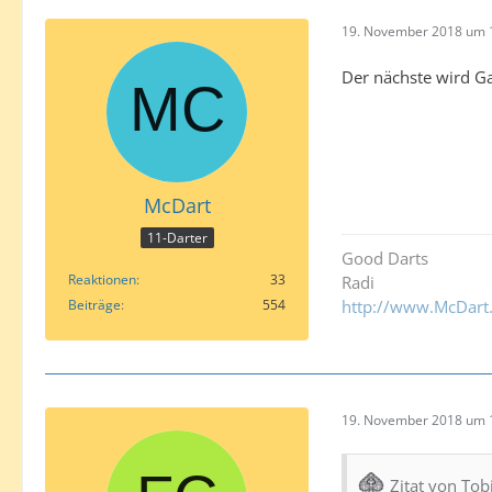
19. November 2018 um 
Der nächste wird Ga
McDart
11-Darter
Good Darts
Reaktionen
33
Radi
Beiträge
554
http://www.McDart
19. November 2018 um 
Zitat von To