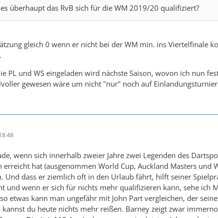
st es überhaupt das RvB sich für die WM 2019/20 qualifiziert?
tzung gleich 0 wenn er nicht bei der WM min. ins Viertelfinale 
.
die PL und WS eingeladen wird nächste Saison, wovon ich nun fes
ilvoller gewesen wäre um nicht "nur" noch auf Einlandungsturni
18:48
chade, wenn sich innerhalb zweier Jahre zwei Legenden des Darts
 erreicht hat (ausgenommen World Cup, Auckland Masters und Worl
. Und dass er ziemlich oft in den Urlaub fährt, hilft seiner Spiel
cht und wenn er sich für nichts mehr qualifizieren kann, sehe ich 
so etwas kann man ungefähr mit John Part vergleichen, der seine
 kannst du heute nichts mehr reißen. Barney zeigt zwar immerno