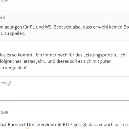
13:36
rfi
 Einladungen für PL und WS. Bedeutet also, dass er wohl keinen B
PC zu spielen.
 das es so kommt...bin immer noch für das Leistungsprinzip...ich
lgreiches letztes Jahr...und dieses soll es sich mit guten
ch vergolden!
 ewig!
13:49
 hat Barneveld im Interview mit RTL7 gesagt, dass er auch nach 