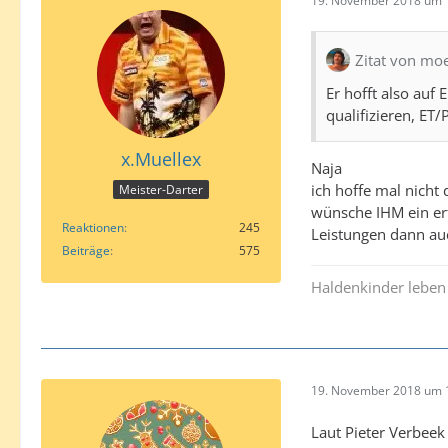
19. November 2018 um 
Zitat von moe
Er hofft also auf
qualifizieren, ET/
x.Muellex
Naja
ich hoffe mal nicht
Meister-Darter
wünsche IHM ein erfo
Reaktionen
245
Leistungen dann au
Beiträge
575
Haldenkinder leben
19. November 2018 um 
Laut Pieter Verbeek