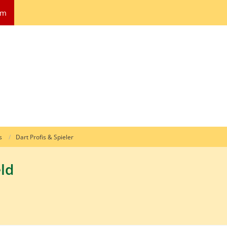
um
s
Dart Profis & Spieler
ld