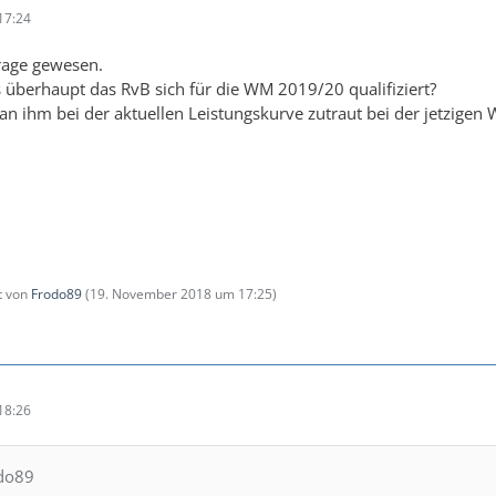
17:24
rage gewesen.
es überhaupt das RvB sich für die WM 2019/20 qualifiziert?
man ihm bei der aktuellen Leistungskurve zutraut bei der jetzigen 
zt von
Frodo89
(
19. November 2018 um 17:25
)
18:26
odo89