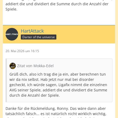
weshalb ich hoffe, von der anderen Seite Klarheit zu
addiert die und dividiert die Summe durch die Anzahl der
bekommen.. Doppelquote und alles andere passen,
Spiele.
aber wie man im Anhang sieht, komme ich beim AVG
auf teilweise andere Werte.
HartAttack
Darter of the universe
20. Mai 2026 um 16:15
Zur Veranschaulichung mal die ersten beiden Spieltage
Zitat von Mokka-Edel
im Überblick:
Grüß dich, also ich trag die ja ein, aber berechnen tun
wir da nix selbst. Hab jetzt nur mal bei disorder
gecheckt, ich würde sagen, Ligafix nimmt die einzelnen
AVG seiner Spiele, addiert die und dividiert die Summe
Ich lasse Excel wie folgt rechnen:
durch die Anzahl der Spiele.
Anzahl der gespielten Legs x 501 minus aller Restscores.
Danke für die Rückmeldung, Ronny. Das wäre dann aber
(bei gewonnenen Legs Restscore = 0). Das Ergebnis sind
tatsächlich falsch... es ist natürlich nicht wirklich wichtig,
ja dann die insgesamt erzielten Punkte (vorletzte Spalte