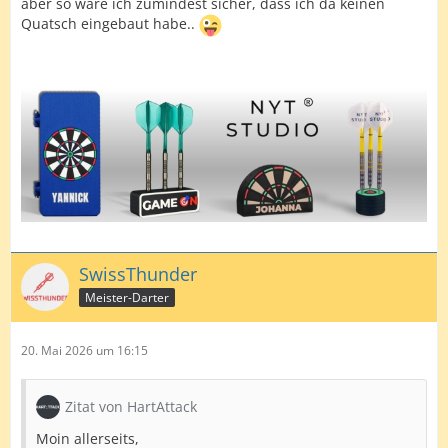
aber so wäre ich zumindest sicher, dass ich da keinen
Tabelle oben rechts). Dieses wird durch alle geworfenen
Quatsch eingebaut habe..
Darts (letzte Spalte Tabelle oben rechts) geteilt und mit
3 multipliziert.
Vielleicht kann mr ja jemand einen Schubs in die
richtige Richtung geben..
Gruß Hartmut
SwissThunder
Meister-Darter
20. Mai 2026 um 16:15
Zitat von HartAttack
Moin allerseits,