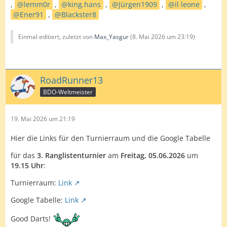
,
lemm0r
,
king.hans
,
Jürgen1909
,
il leone
,
Ener91
,
Blackster8
Einmal editiert, zuletzt von
Max_Yasgur
(
8. Mai 2026 um 23:19
)
RoadRunner13
BDO-Weltmeister
19. Mai 2026 um 21:19
Hier die Links für den Turnierraum und die Google Tabelle
für das
3.
Ranglistenturnier
am
Freitag
, 05.06.2026
um
19.15 Uhr
:
Turnierraum:
Link
Google Tabelle:
Link
Good Darts!