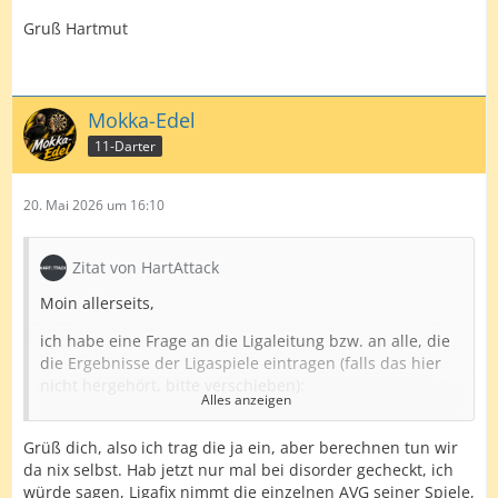
Gruß Hartmut
Mokka-Edel
11-Darter
20. Mai 2026 um 16:10
Zitat von HartAttack
Moin allerseits,
ich habe eine Frage an die Ligaleitung bzw. an alle, die
die Ergebnisse der Ligaspiele eintragen (falls das hier
nicht hergehört, bitte verschieben):
Alles anzeigen
Weiß jemand, wie Ligafix den Gesamtaverage für die
Tabelle in der ProDarter-Liga berechnet? Ich habe das in
Grüß dich, also ich trag die ja ein, aber berechnen tun wir
meine Übersicht für Liga 6 jetzt mit eingebaut und
da nix selbst. Hab jetzt nur mal bei disorder gecheckt, ich
komme bei der Suche nach einem Fehler nicht weiter,
würde sagen, Ligafix nimmt die einzelnen AVG seiner Spiele,