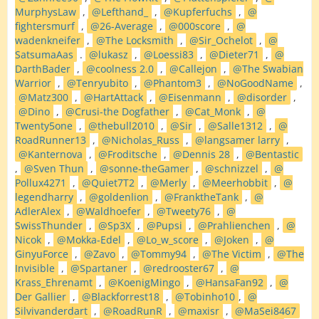
MurphysLaw
,
Lefthand_
,
Kupferfuchs
,
fightersmurf
,
26-Average
,
000score
,
wadenkneifer
,
The Locksmith
,
Sir_Ochelot
,
SatsumaAas
.
lukasz
,
Loessi83
,
Dieter71
,
DarthBader
,
coolness 2.0
,
Callejon
,
The Swabian
Warrior
,
Tenryubito
,
Phantom3
,
NoGoodName
,
Matz300
,
HartAttack
,
Eisenmann
,
disorder
,
Dino
,
Crusi-the Dogfather
,
Cat_Monk
,
Twenty5one
,
thebull2010
,
Sir
,
Salle1312
,
RoadRunner13
,
Nicholas_Russ
,
langsamer larry
,
Kanternova
,
Froditsche
,
Dennis 28
,
Bentastic
,
Sven Thun
,
sonne-theGamer
,
schnizzel
,
Pollux4271
,
Quiet7T2
,
Merly
,
Meerhobbit
,
legendharry
,
goldenlion
,
FranktheTank
,
AdlerAlex
,
Waldhoefer
,
Tweety76
,
SwissThunder
,
Sp3X
,
Pupsi
,
Prahlienchen
,
Nicok
,
Mokka-Edel
,
Lo_w_score
,
Joken
,
GinyuForce
,
Zavo
,
Tommy94
,
The Victim
,
The
Invisible
,
Spartaner
,
redrooster67
,
Krass_Ehrenamt
,
KoenigMingo
,
HansaFan92
,
Der Gallier
,
Blackforrest18
,
Tobinho10
,
Silvivanderdart
,
RoadRunR
,
maxisr
,
MaSei8467