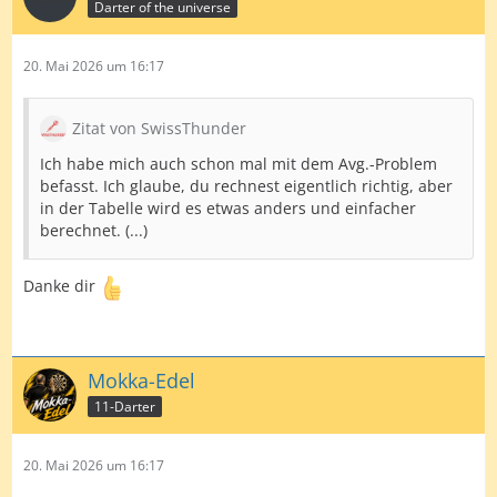
Darter of the universe
20. Mai 2026 um 16:17
Ich lasse Excel wie folgt rechnen:
Anzahl der gespielten Legs x 501 minus aller Restscores.
Zitat von SwissThunder
(bei gewonnenen Legs Restscore = 0). Das Ergebnis sind
Ich habe mich auch schon mal mit dem Avg.-Problem
ja dann die insgesamt erzielten Punkte (vorletzte Spalte
befasst. Ich glaube, du rechnest eigentlich richtig, aber
Tabelle oben rechts). Dieses wird durch alle geworfenen
in der Tabelle wird es etwas anders und einfacher
Darts (letzte Spalte Tabelle oben rechts) geteilt und mit
berechnet. (...)
3 multipliziert.
Vielleicht kann mr ja jemand einen Schubs in die
Danke dir
richtige Richtung geben..
Gruß Hartmut
Mokka-Edel
11-Darter
20. Mai 2026 um 16:17