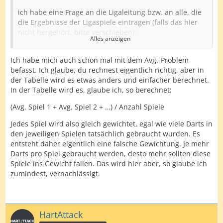
ich habe eine Frage an die Ligaleitung bzw. an alle, die
die Ergebnisse der Ligaspiele eintragen (falls das hier
nicht hergehört, bitte verschieben):
Alles anzeigen
Weiß jemand, wie Ligafix den Gesamtaverage für die
Tabelle in der ProDarter-Liga berechnet? Ich habe das in
Ich habe mich auch schon mal mit dem Avg.-Problem
meine Übersicht für Liga 6 jetzt mit eingebaut und
befasst. Ich glaube, du rechnest eigentlich richtig, aber in
komme bei der Suche nach einem Fehler nicht weiter,
der Tabelle wird es etwas anders und einfacher berechnet.
weshalb ich hoffe, von der anderen Seite Klarheit zu
In der Tabelle wird es, glaube ich, so berechnet:
bekommen.. Doppelquote und alles andere passen,
(Avg. Spiel 1 + Avg. Spiel 2 + …) / Anzahl Spiele
aber wie man im Anhang sieht, komme ich beim AVG
auf teilweise andere Werte.
Jedes Spiel wird also gleich gewichtet, egal wie viele Darts in
den jeweiligen Spielen tatsächlich gebraucht wurden. Es
entsteht daher eigentlich eine falsche Gewichtung. Je mehr
Darts pro Spiel gebraucht werden, desto mehr sollten diese
Spiele ins Gewicht fallen. Das wird hier aber, so glaube ich
zumindest, vernachlässigt.
Zur Veranschaulichung mal die ersten beiden Spieltage
im Überblick:
HartAttack