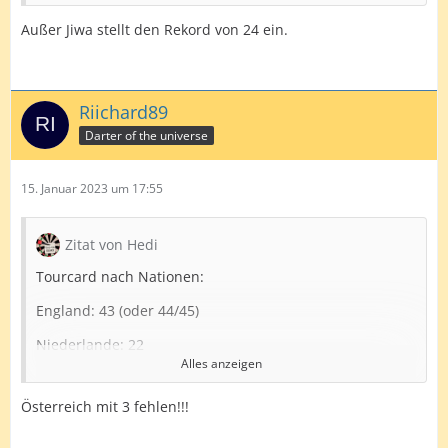
Außer Jiwa stellt den Rekord von 24 ein.
Riichard89
Darter of the universe
15. Januar 2023 um 17:55
Zitat von Hedi
Tourcard nach Nationen:
England: 43 (oder 44/45)
Niederlande: 22
Alles anzeigen
Wales: 7 oder 8
Österreich mit 3 fehlen!!!
Belgien: 7
Schottland: 6