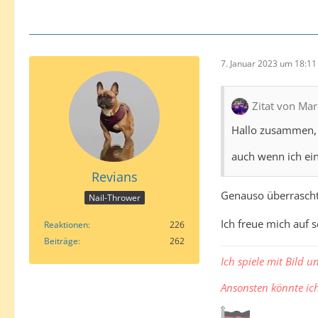
7. Januar 2023 um 18:11
Zitat von Ma
Hallo zusammen,
auch wenn ich ein
Revians
Genauso überrascht 
Nail-Thrower
Ich freue mich auf s
Reaktionen
226
Beiträge
262
Ich spiele mit Bild u
Ansonsten könnte i