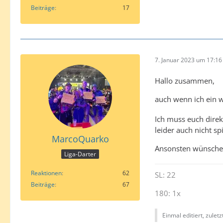
Beiträge
17
7. Januar 2023 um 17:16
Hallo zusammen,
auch wenn ich ein w
Ich muss euch direk
leider auch nicht s
MarcoQuarko
Ansonsten wünsche 
Liga-Darter
Reaktionen
62
SL: 22
Beiträge
67
180: 1x
Einmal editiert, zulet