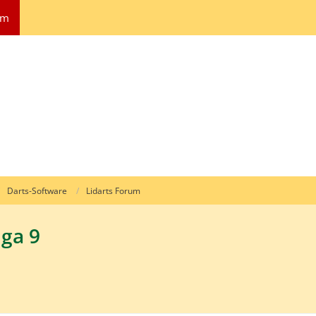
um
Darts-Software
Lidarts Forum
iga 9