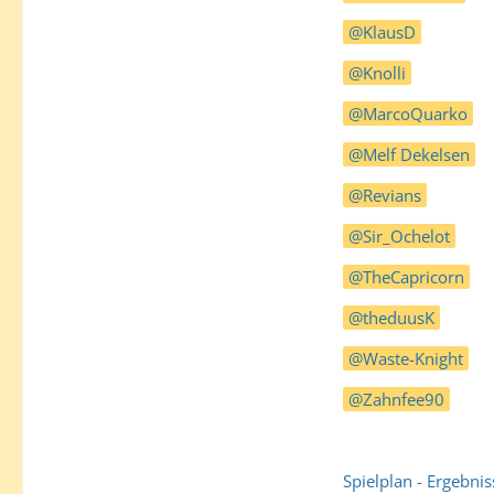
KlausD
Knolli
MarcoQuarko
Melf Dekelsen
Revians
Sir_Ochelot
TheCapricorn
theduusK
Waste-Knight
Zahnfee90
Spielplan - Ergebniss