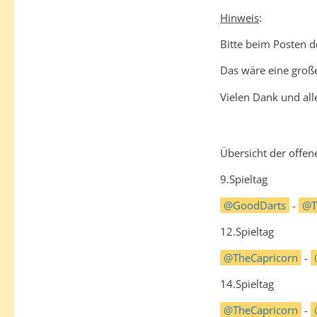
Hinweis
:
Bitte beim Posten d
Das wäre eine große
Vielen Dank und all
Übersicht der offen
9.Spieltag
GoodDarts
-
T
12.Spieltag
TheCapricorn
-
14.Spieltag
TheCapricorn
-