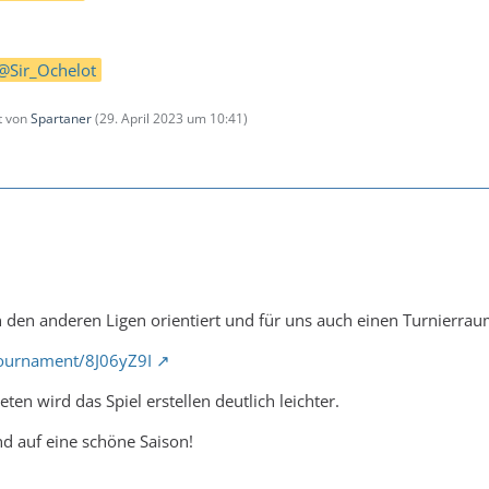
Sir_Ochelot
zt von
Spartaner
(
29. April 2023 um 10:41
)
 den anderen Ligen orientiert und für uns auch einen Turnierraum
/tournament/8J06yZ9I
eten wird das Spiel erstellen deutlich leichter.
und auf eine schöne Saison!