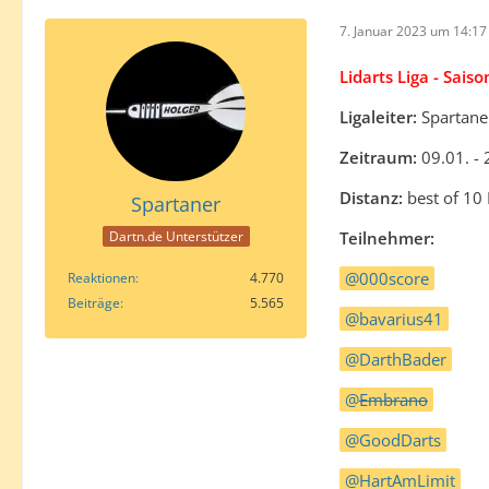
7. Januar 2023 um 14:17
Lidarts Liga - Saiso
Ligaleiter:
Spartane
Zeitraum:
09.01. -
Distanz:
best of 10
Spartaner
Teilnehmer:
Dartn.de Unterstützer
000score
Reaktionen
4.770
Beiträge
5.565
bavarius41
DarthBader
Embrano
GoodDarts
HartAmLimit