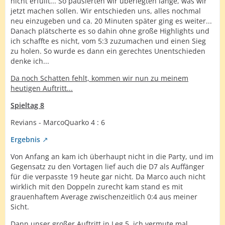
nicht erfüllt... So pausierten wir überlegten lange, was wir
jetzt machen sollen. Wir entschieden uns, alles nochmal
neu einzugeben und ca. 20 Minuten später ging es weiter...
Danach plätscherte es so dahin ohne große Highlights und
ich schaffte es nicht, vom 5:3 zuzumachen und einen Sieg
zu holen. So wurde es dann ein gerechtes Unentschieden
denke ich...
Da noch Schatten fehlt, kommen wir nun zu meinem
heutigen Auftritt...
Spieltag 8
Revians - MarcoQuarko 4 : 6
Ergebnis
Von Anfang an kam ich überhaupt nicht in die Party, und im
Gegensatz zu den Vortagen lief auch die D7 als Auffänger
für die verpasste 19 heute gar nicht. Da Marco auch nicht
wirklich mit den Doppeln zurecht kam stand es mit
grauenhaftem Average zwischenzeitlich 0:4 aus meiner
Sicht.
Dann unser großer Auftritt in Leg 5, ich vermute mal