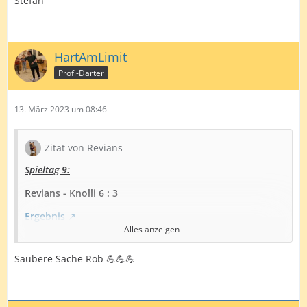
Stefan
HartAmLimit
Profi-Darter
13. März 2023 um 08:46
Zitat von Revians
Spieltag 9:
Revians - Knolli 6 : 3
Ergebnis
Alles anzeigen
Es geschehen noch Zeichen und Wunder - ich kann ein
Ligaspiel gewinnen...
War ja schon ein zweimal nah
Saubere Sache Rob 💪💪💪
dran, aber hab es dann jeweils nicht zu Ende gebracht.
Habe fast nicht mehr geglaubt, aber heute hat es
einfach gepasst mit den Doppeln... Bis auf das 8. Leg,