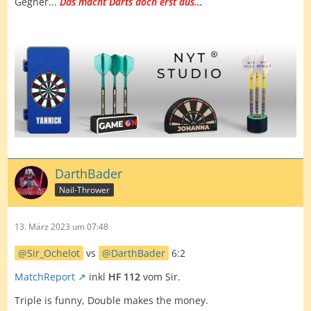
Gegner...
Das macht Darts doch erst aus...
DarthBader
Nail-Thrower
13. März 2023 um 07:48
Sir_Ochelot
vs
DarthBader
6:2
MatchReport
inkl
HF 112
vom Sir.
Triple is funny, Double makes the money.