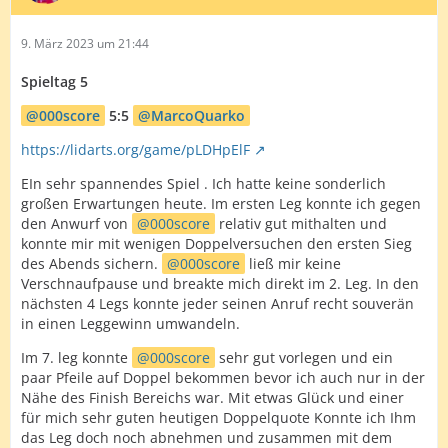
9. März 2023 um 21:44
Spieltag 5
000score
5:5
MarcoQuarko
https://lidarts.org/game/pLDHpElF
EIn sehr spannendes Spiel . Ich hatte keine sonderlich
großen Erwartungen heute. Im ersten Leg konnte ich gegen
den Anwurf von
000score
relativ gut mithalten und
konnte mir mit wenigen Doppelversuchen den ersten Sieg
des Abends sichern.
000score
ließ mir keine
Verschnaufpause und breakte mich direkt im 2. Leg. In den
nächsten 4 Legs konnte jeder seinen Anruf recht souverän
in einen Leggewinn umwandeln.
Im 7. leg konnte
000score
sehr gut vorlegen und ein
paar Pfeile auf Doppel bekommen bevor ich auch nur in der
Nähe des Finish Bereichs war. Mit etwas Glück und einer
für mich sehr guten heutigen Doppelquote Konnte ich Ihm
das Leg doch noch abnehmen und zusammen mit dem