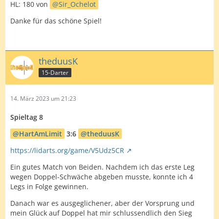
HL: 180 von
Sir_Ochelot
Danke für das schöne Spiel!
theduusK
15-Darter
14. März 2023 um 21:23
Spieltag 8
HartAmLimit
3:6
theduusK
https://lidarts.org/game/V5Udz5CR
Ein gutes Match von Beiden. Nachdem ich das erste Leg
wegen Doppel-Schwäche abgeben musste, konnte ich 4
Legs in Folge gewinnen.
Danach war es ausgeglichener, aber der Vorsprung und
mein Glück auf Doppel hat mir schlussendlich den Sieg