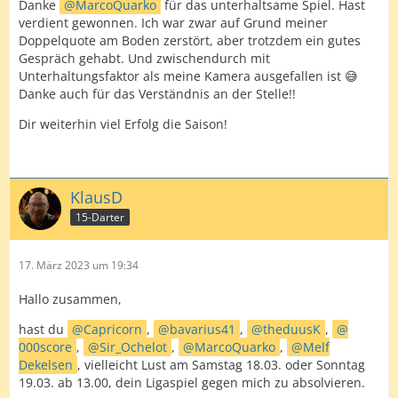
Danke
MarcoQuarko
für das unterhaltsame Spiel. Hast
verdient gewonnen. Ich war zwar auf Grund meiner
Doppelquote am Boden zerstört, aber trotzdem ein gutes
Gespräch gehabt. Und zwischendurch mit
Unterhaltungsfaktor als meine Kamera ausgefallen ist 😅
Danke auch für das Verständnis an der Stelle!!
Dir weiterhin viel Erfolg die Saison!
KlausD
15-Darter
17. März 2023 um 19:34
Hallo zusammen,
hast du
Capricorn
,
bavarius41
,
theduusK
,
000score
,
Sir_Ochelot
,
MarcoQuarko
,
Melf
Dekelsen
, vielleicht Lust am Samstag 18.03. oder Sonntag
19.03. ab 13.00, dein Ligaspiel gegen mich zu absolvieren.