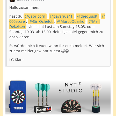
Hallo zusammen,
hast du
Capricorn
,
bavarius41
,
theduusK
,
000score
,
Sir_Ochelot
,
MarcoQuarko
,
Melf
Dekelsen
, vielleicht Lust am Samstag 18.03. oder
Sonntag 19.03. ab 13.00, dein Ligaspiel gegen mich zu
absolvieren.
Es würde mich freuen wenn Ihr euch meldet. Wer sich
zuerst meldet gewinnt zuerst 🤣😂
LG Klaus