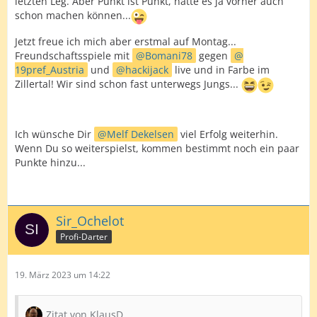
letzten Leg. Aber Punkt ist Punkt, hätte es ja vorher auch
schon machen können...
Jetzt freue ich mich aber erstmal auf Montag...
Freundschaftsspiele mit
Bomani78
gegen
19pref_Austria
und
hackijack
live und in Farbe im
Zillertal! Wir sind schon fast unterwegs Jungs...
Ich wünsche Dir
Melf Dekelsen
viel Erfolg weiterhin.
Wenn Du so weiterspielst, kommen bestimmt noch ein paar
Punkte hinzu...
Sir_Ochelot
Profi-Darter
19. März 2023 um 14:22
Zitat von KlausD