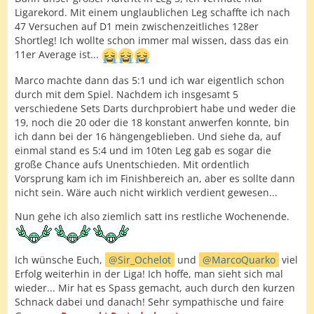
Ligarekord. Mit einem unglaublichen Leg schaffte ich nach
47 Versuchen auf D1 mein zwischenzeitliches 128er
Shortleg! Ich wollte schon immer mal wissen, dass das ein
11er Average ist...
Marco machte dann das 5:1 und ich war eigentlich schon
durch mit dem Spiel. Nachdem ich insgesamt 5
verschiedene Sets Darts durchprobiert habe und weder die
19, noch die 20 oder die 18 konstant anwerfen konnte, bin
ich dann bei der 16 hängengeblieben. Und siehe da, auf
einmal stand es 5:4 und im 10ten Leg gab es sogar die
große Chance aufs Unentschieden. Mit ordentlich
Vorsprung kam ich im Finishbereich an, aber es sollte dann
nicht sein. Wäre auch nicht wirklich verdient gewesen...
Nun gehe ich also ziemlich satt ins restliche Wochenende.
Ich wünsche Euch,
Sir_Ochelot
und
MarcoQuarko
viel
Erfolg weiterhin in der Liga! Ich hoffe, man sieht sich mal
wieder... Mir hat es Spass gemacht, auch durch den kurzen
Schnack dabei und danach! Sehr sympathische und faire