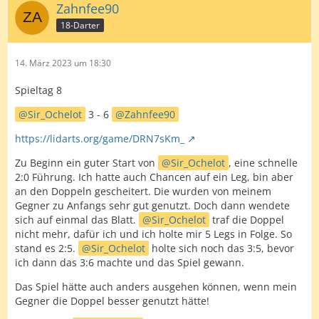
wo ich mir 14 Versuche einhandelte war ich sehr
Zahnfee90
zufrieden. Scoring ist noch verbesserungswürdig, aber
18-Darter
auch hier gab es heute gute Ansätze. Und die T7 lief
nahezu perfekt.
14. März 2023 um 18:30
Einziges Highlight war denke ich die sehr schöne 140
von Knolli, ansonsten haben wir glaube ich das gespielt,
Spieltag 8
was im Schnitt auch in den letzten Spielen drin war.
Sir_Ochelot
3 - 6
Zahnfee90
Ich wünsche Dir,
Knolli
weiterhin alles Gute und viel
https://lidarts.org/game/DRN7sKm_
Erfolg in der Liga. Ich selbst möchte genau da
weitermachen, wo ich heute aufgehört habe...
Zu Beginn ein guter Start von
Sir_Ochelot
, eine schnelle
2:0 Führung. Ich hatte auch Chancen auf ein Leg, bin aber
an den Doppeln gescheitert. Die wurden von meinem
Gegner zu Anfangs sehr gut genutzt. Doch dann wendete
sich auf einmal das Blatt.
Sir_Ochelot
traf die Doppel
nicht mehr, dafür ich und ich holte mir 5 Legs in Folge. So
stand es 2:5.
Sir_Ochelot
holte sich noch das 3:5, bevor
ich dann das 3:6 machte und das Spiel gewann.
Das Spiel hätte auch anders ausgehen können, wenn mein
Gegner die Doppel besser genutzt hätte!