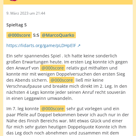
9. März 2023 um 21:44
Spieltag 5
000score
5:5
MarcoQuarko
https://lidarts.org/game/pLDHpElF
EIn sehr spannendes Spiel . Ich hatte keine sonderlich
großen Erwartungen heute. Im ersten Leg konnte ich gegen
den Anwurf von
000score
relativ gut mithalten und
konnte mir mit wenigen Doppelversuchen den ersten Sieg
des Abends sichern.
000score
ließ mir keine
Verschnaufpause und breakte mich direkt im 2. Leg. In den
nächsten 4 Legs konnte jeder seinen Anruf recht souverän
in einen Leggewinn umwandeln.
Im 7. leg konnte
000score
sehr gut vorlegen und ein
paar Pfeile auf Doppel bekommen bevor ich auch nur in der
Nähe des Finish Bereichs war. Mit etwas Glück und einer
für mich sehr guten heutigen Doppelquote Konnte ich Ihm
das Leg doch noch abnehmen und zusammen mit dem