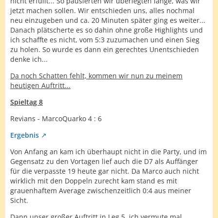
nicht erfüllt... So pausierten wir überlegten lange, was wir
jetzt machen sollen. Wir entschieden uns, alles nochmal
neu einzugeben und ca. 20 Minuten später ging es weiter...
Danach plätscherte es so dahin ohne große Highlights und
ich schaffte es nicht, vom 5:3 zuzumachen und einen Sieg
zu holen. So wurde es dann ein gerechtes Unentschieden
denke ich...
Da noch Schatten fehlt, kommen wir nun zu meinem
heutigen Auftritt...
Spieltag 8
Revians - MarcoQuarko 4 : 6
Ergebnis
Von Anfang an kam ich überhaupt nicht in die Party, und im
Gegensatz zu den Vortagen lief auch die D7 als Auffänger
für die verpasste 19 heute gar nicht. Da Marco auch nicht
wirklich mit den Doppeln zurecht kam stand es mit
grauenhaftem Average zwischenzeitlich 0:4 aus meiner
Sicht.
Dann unser großer Auftritt in Leg 5, ich vermute mal