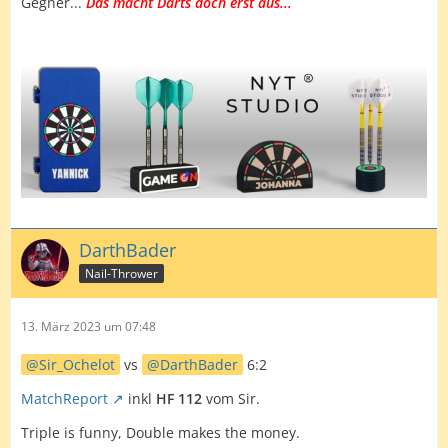
Gegner...
Das macht Darts doch erst aus...
DarthBader
Nail-Thrower
13. März 2023 um 07:48
Sir_Ochelot
vs
DarthBader
6:2
MatchReport
inkl
HF 112
vom Sir.
Triple is funny, Double makes the money.