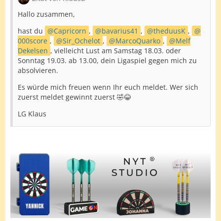
Hallo zusammen,
hast du
Capricorn
,
bavarius41
,
theduusK
,
000score
,
Sir_Ochelot
,
MarcoQuarko
,
Melf
Dekelsen
, vielleicht Lust am Samstag 18.03. oder
Sonntag 19.03. ab 13.00, dein Ligaspiel gegen mich zu
absolvieren.
Es würde mich freuen wenn Ihr euch meldet. Wer sich
zuerst meldet gewinnt zuerst 🤣😂
LG Klaus