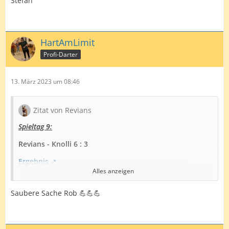
Stefan
HartAmLimit
Profi-Darter
13. März 2023 um 08:46
Zitat von Revians
Spieltag 9:
Revians - Knolli 6 : 3
Ergebnis
Alles anzeigen
Es geschehen noch Zeichen und Wunder - ich kann ein
Ligaspiel gewinnen...
War ja schon ein zweimal nah
Saubere Sache Rob 💪💪💪
dran, aber hab es dann jeweils nicht zu Ende gebracht.
Habe fast nicht mehr geglaubt, aber heute hat es
einfach gepasst mit den Doppeln... Bis auf das 8. Leg,