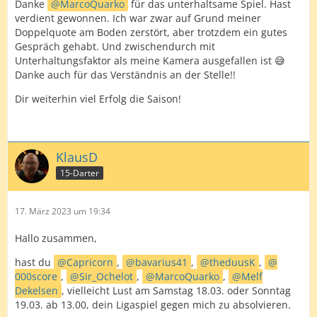
Danke
MarcoQuarko
für das unterhaltsame Spiel. Hast
verdient gewonnen. Ich war zwar auf Grund meiner
Doppelquote am Boden zerstört, aber trotzdem ein gutes
Gespräch gehabt. Und zwischendurch mit
Unterhaltungsfaktor als meine Kamera ausgefallen ist 😅
Danke auch für das Verständnis an der Stelle!!
Dir weiterhin viel Erfolg die Saison!
KlausD
15-Darter
17. März 2023 um 19:34
Hallo zusammen,
hast du
Capricorn
,
bavarius41
,
theduusK
,
000score
,
Sir_Ochelot
,
MarcoQuarko
,
Melf
Dekelsen
, vielleicht Lust am Samstag 18.03. oder Sonntag
19.03. ab 13.00, dein Ligaspiel gegen mich zu absolvieren.