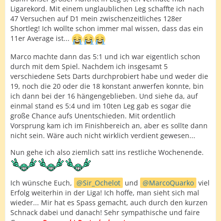
Ligarekord. Mit einem unglaublichen Leg schaffte ich nach
47 Versuchen auf D1 mein zwischenzeitliches 128er
Shortleg! Ich wollte schon immer mal wissen, dass das ein
11er Average ist...
Marco machte dann das 5:1 und ich war eigentlich schon
durch mit dem Spiel. Nachdem ich insgesamt 5
verschiedene Sets Darts durchprobiert habe und weder die
19, noch die 20 oder die 18 konstant anwerfen konnte, bin
ich dann bei der 16 hängengeblieben. Und siehe da, auf
einmal stand es 5:4 und im 10ten Leg gab es sogar die
große Chance aufs Unentschieden. Mit ordentlich
Vorsprung kam ich im Finishbereich an, aber es sollte dann
nicht sein. Wäre auch nicht wirklich verdient gewesen...
Nun gehe ich also ziemlich satt ins restliche Wochenende.
Ich wünsche Euch,
Sir_Ochelot
und
MarcoQuarko
viel
Erfolg weiterhin in der Liga! Ich hoffe, man sieht sich mal
wieder... Mir hat es Spass gemacht, auch durch den kurzen
Schnack dabei und danach! Sehr sympathische und faire