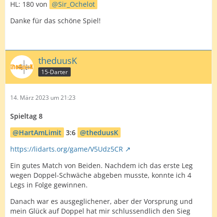
HL: 180 von
Sir_Ochelot
Danke für das schöne Spiel!
theduusK
15-Darter
14. März 2023 um 21:23
Spieltag 8
HartAmLimit
3:6
theduusK
https://lidarts.org/game/V5Udz5CR
Ein gutes Match von Beiden. Nachdem ich das erste Leg
wegen Doppel-Schwäche abgeben musste, konnte ich 4
Legs in Folge gewinnen.
Danach war es ausgeglichener, aber der Vorsprung und
mein Glück auf Doppel hat mir schlussendlich den Sieg