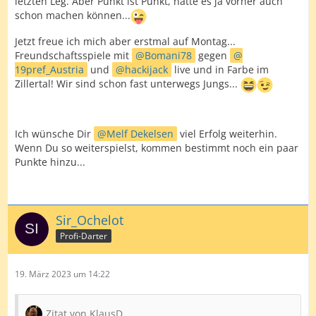
letzten Leg. Aber Punkt ist Punkt, hätte es ja vorher auch
schon machen können...
Jetzt freue ich mich aber erstmal auf Montag...
Freundschaftsspiele mit
Bomani78
gegen
19pref_Austria
und
hackijack
live und in Farbe im
Zillertal! Wir sind schon fast unterwegs Jungs...
Ich wünsche Dir
Melf Dekelsen
viel Erfolg weiterhin.
Wenn Du so weiterspielst, kommen bestimmt noch ein paar
Punkte hinzu...
Sir_Ochelot
Profi-Darter
19. März 2023 um 14:22
Zitat von KlausD