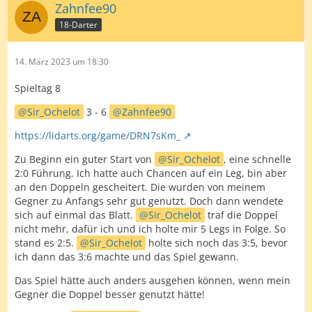
wo ich mir 14 Versuche einhandelte war ich sehr
Zahnfee90
zufrieden. Scoring ist noch verbesserungswürdig, aber
18-Darter
auch hier gab es heute gute Ansätze. Und die T7 lief
nahezu perfekt.
14. März 2023 um 18:30
Einziges Highlight war denke ich die sehr schöne 140
von Knolli, ansonsten haben wir glaube ich das gespielt,
Spieltag 8
was im Schnitt auch in den letzten Spielen drin war.
Sir_Ochelot
3 - 6
Zahnfee90
Ich wünsche Dir,
Knolli
weiterhin alles Gute und viel
https://lidarts.org/game/DRN7sKm_
Erfolg in der Liga. Ich selbst möchte genau da
weitermachen, wo ich heute aufgehört habe...
Zu Beginn ein guter Start von
Sir_Ochelot
, eine schnelle
2:0 Führung. Ich hatte auch Chancen auf ein Leg, bin aber
an den Doppeln gescheitert. Die wurden von meinem
Gegner zu Anfangs sehr gut genutzt. Doch dann wendete
sich auf einmal das Blatt.
Sir_Ochelot
traf die Doppel
nicht mehr, dafür ich und ich holte mir 5 Legs in Folge. So
stand es 2:5.
Sir_Ochelot
holte sich noch das 3:5, bevor
ich dann das 3:6 machte und das Spiel gewann.
Das Spiel hätte auch anders ausgehen können, wenn mein
Gegner die Doppel besser genutzt hätte!