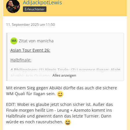
AdiJackpotLewis
Erleuchteter
11. September 2025 um 11:50
Zitat von manicha
Asian Tour Event 26:
Halbfinale:
4 Philippinen: (1) Alexis Toylo; (2) Lourence Ilagan; Alain
AbiAbi; Aris Quijano
Alles anzeigen
Finale:
Mit einem Sieg gegen AbiAbi dürfte das auch die sichere
WM Quali für Ilagan sein.
EDIT: Wobei es glaube jetzt schon sicher ist. Außer das
Aus gegebenem Anlass eines reinen philippinischem
Finale morgen heißt Lim - Leung + Azemoto kommt ins
Halbfinales:
Halbfinale und gewinnt dann das letzte Turnier. Dann
würde es noch rausrutschen.