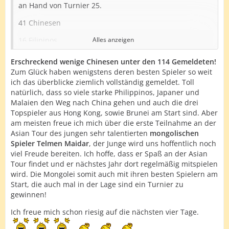
an Hand von Turnier 25.
41 Chinesen
16 Filipinos
Alles anzeigen
14 Japaner
Erschreckend wenige Chinesen unter den 114 Gemeldeten!
Zum Glück haben wenigstens deren besten Spieler so weit
10 Malaysier
ich das überblicke ziemlich vollständig gemeldet. Toll
natürlich, dass so viele starke Philippinos, Japaner und
7 Mongolen
Malaien den Weg nach China gehen und auch die drei
6 Singapurer
Topspieler aus Hong Kong, sowie Brunei am Start sind. Aber
am meisten freue ich mich über die erste Teilnahme an der
4 Taiwanesen
Asian Tour des jungen sehr talentierten
mongolischen
Spieler Telmen Maidar
, der Junge wird uns hoffentlich noch
4 Emiratis
viel Freude bereiten. Ich hoffe, dass er Spaß an der Asian
4 Macauer
Tour findet und er nächstes Jahr dort regelmäßig mitspielen
wird. Die Mongolei somit auch mit ihren besten Spielern am
3 Bruneier
Start, die auch mal in der Lage sind ein Turnier zu
gewinnen!
3 Hongkonger
Ich freue mich schon riesig auf die nächsten vier Tage.
2 Koreaner