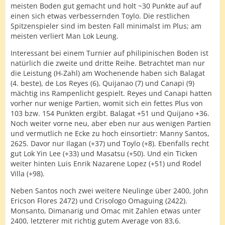
meisten Boden gut gemacht und holt ~30 Punkte auf auf
einen sich etwas verbessernden Toylo. Die restlichen
Spitzenspieler sind im besten Fall minimalst im Plus; am
meisten verliert Man Lok Leung.
Interessant bei einem Turnier auf philipinischen Boden ist
natürlich die zweite und dritte Reihe. Betrachtet man nur
die Leistung (H-Zahl) am Wochenende haben sich Balagat
(4. beste), de Los Reyes (6), Quijanao (7) und Canapi (9)
mächtig ins Rampenlicht gespielt. Reyes und Canapi hatten
vorher nur wenige Partien, womit sich ein fettes Plus von
103 bzw. 154 Punkten ergibt. Balagat +51 und Quijano +36.
Noch weiter vorne neu, aber eben nur aus wenigen Partien
und vermutlich ne Ecke zu hoch einsortietr: Manny Santos,
2625. Davor nur Ilagan (+37) und Toylo (+8). Ebenfalls recht
gut Lok Yin Lee (+33) und Masatsu (+50). Und ein Ticken
weiter hinten Luis Enrik Nazarene Lopez (+51) und Rodel
Villa (+98).
Neben Santos noch zwei weitere Neulinge über 2400, John
Ericson Flores 2472) und Crisologo Omaguing (2422).
Monsanto, Dimanarig und Omac mit Zahlen etwas unter
2400, letzterer mit richtig gutem Average von 83,6.