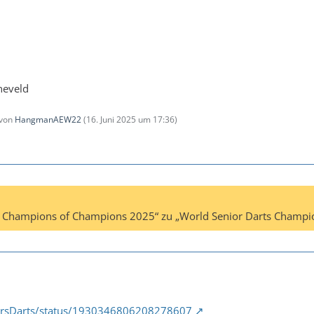
neveld
 von
HangmanAEW22
(
16. Juni 2025 um 17:36
)
ts Champions of Champions 2025“ zu „World Senior Darts Champi
iorsDarts/status/1930346806208278607