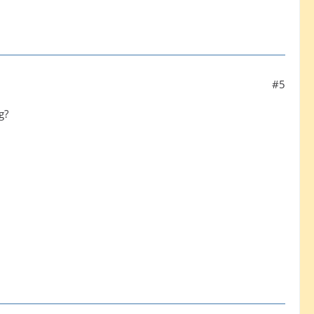
#5
g?