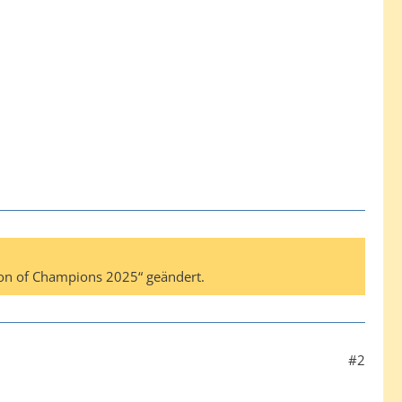
on of Champions 2025“ geändert.
#2