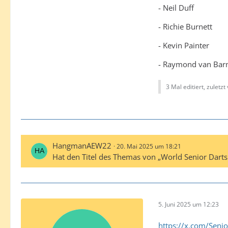
- Neil Duff
- Richie Burnett
- Kevin Painter
- Raymond van Bar
3 Mal editiert, zuletzt
HangmanAEW22
20. Mai 2025 um 18:21
Hat den Titel des Themas von „World Senior Dar
5. Juni 2025 um 12:23
https://x.com/Sen