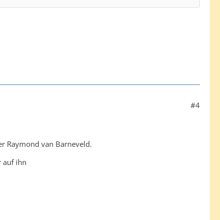
#4
lder Raymond van Barneveld.
 auf ihn