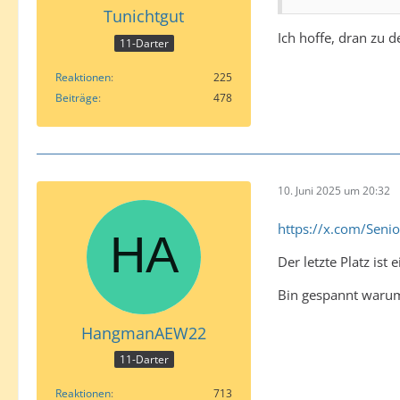
Tunichtgut
Ich hoffe, dran zu d
11-Darter
Reaktionen
225
Beiträge
478
10. Juni 2025 um 20:32
https://x.com/Sen
Der letzte Platz is
Bin gespannt warum 
HangmanAEW22
11-Darter
Reaktionen
713