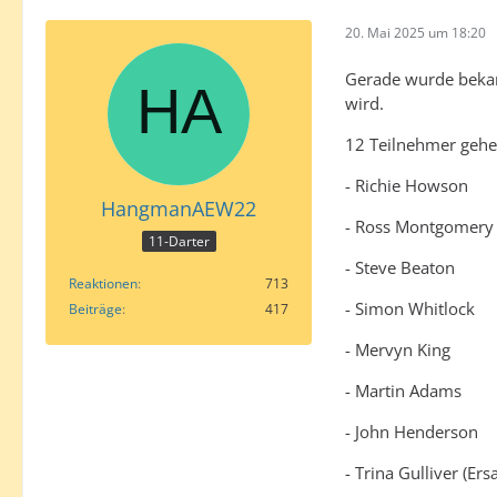
20. Mai 2025 um 18:20
Gerade wurde bekan
wird.
12 Teilnehmer gehen
- Richie Howson
HangmanAEW22
- Ross Montgomery
11-Darter
- Steve Beaton
Reaktionen
713
- Simon Whitlock
Beiträge
417
- Mervyn King
- Martin Adams
- John Henderson
- Trina Gulliver (Er