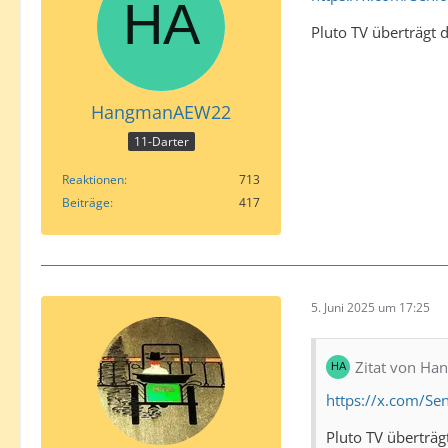
Pluto TV überträgt 
HangmanAEW22
11-Darter
Reaktionen
713
Beiträge
417
5. Juni 2025 um 17:25
Zitat von H
https://x.com/S
Pluto TV überträg