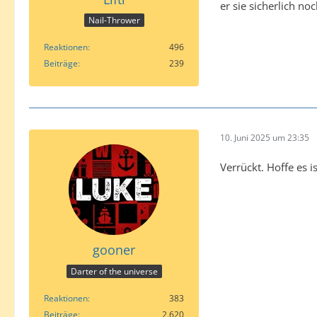
er sie sicherlich n
Nail-Thrower
Reaktionen
496
Beiträge
239
10. Juni 2025 um 23:35
Verrückt. Hoffe es i
gooner
Darter of the universe
Reaktionen
383
Beiträge
2.620