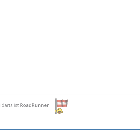
darts ist
RoadRunner