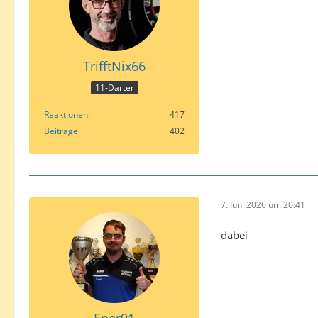
TrifftNix66
11-Darter
Reaktionen
417
Beiträge
402
7. Juni 2026 um 20:41
dabei
Ener91