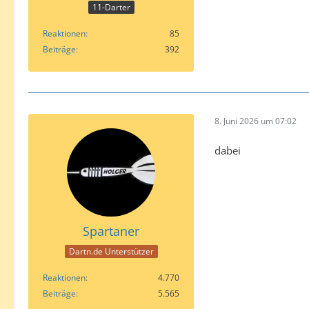
11-Darter
Reaktionen
85
Beiträge
392
8. Juni 2026 um 07:02
dabei
Spartaner
Dartn.de Unterstützer
Reaktionen
4.770
Beiträge
5.565