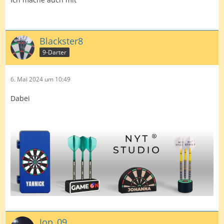
Blackster8
9-Darter
6. Mai 2024 um 10:49
Dabei
Jop_09