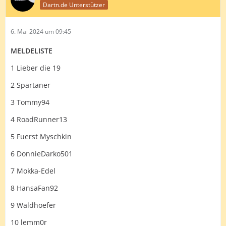
Dartn.de Unterstützer
6. Mai 2024 um 09:45
MELDELISTE
1 Lieber die 19
2 Spartaner
3 Tommy94
4 RoadRunner13
5 Fuerst Myschkin
6 DonnieDarko501
7 Mokka-Edel
8 HansaFan92
9 Waldhoefer
10 lemm0r