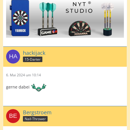
hackijack
15-Darter
6. Mai 2024 um 10:14
gerne dabei
Bergstroem
Nail-Thrower