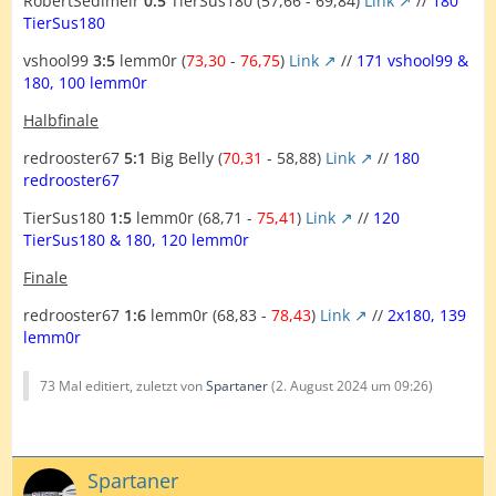
RobertSedlmeir
0:5
TierSus180 (57,66 - 69,84)
Link
//
180
TierSus180
vshool99
3:5
lemm0r (
73,30
-
76,75
)
Link
//
171 vshool99 &
180, 100 lemm0r
Halbfinale
redrooster67
5:1
Big Belly (
70,31
- 58,88)
Link
//
180
redrooster67
TierSus180
1:5
lemm0r (68,71 -
75,41
)
Link
//
120
TierSus180 & 180, 120 lemm0r
Finale
redrooster67
1:6
lemm0r (68,83 -
78,43
)
Link
//
2x180, 139
lemm0r
73 Mal editiert, zuletzt von
Spartaner
(
2. August 2024 um 09:26
)
Spartaner