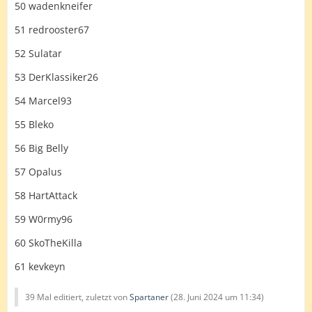
50 wadenkneifer
51 redrooster67
52 Sulatar
53 DerKlassiker26
54 Marcel93
55 Bleko
56 Big Belly
57 Opalus
58 HartAttack
59 W0rmy96
60 SkoTheKilla
61 kevkeyn
39 Mal editiert, zuletzt von
Spartaner
(
28. Juni 2024 um 11:34
)