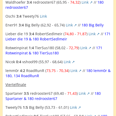
Waldhoefer
3:4
redrooster67 (65,95 -
74,32
)
Link
//
180
redrooster67
Oschi
3:4
Tweety76
Link
Ener91
3:4
Big Belly (62,92 - 65,74)
Link
//
180 Big Belly
Lieber die 19
3:4
RobertSedlmeir (
74,80
-
71,87
)
Link
//
171
Lieber die 19 & 180 RobertSedlmeir
Rotweinpirat
1:4
TierSus180 (58,02 -
72,79
)
Link
//
171
Rotweinpirat & 180 TierSus180
Nicok
0:4
vshool99 (55,97 - 68,64)
Link
lemm0r
4:2
RoadRunR (
73,75
-
70,34
)
Link
//
180 lemm0r &
180, 134 RoadRunR
Viertelfinale
Spartaner
3:5
redrooster67 (69,40 -
71,43
)
Link
//
180
Spartaner & 180 redrooster67
Tweety76
1:5
Big Belly (53,73 - 61,01)
Link