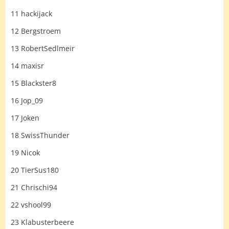
11 hackijack
12 Bergstroem
13 RobertSedlmeir
14 maxisr
15 Blackster8
16 Jop_09
17 Joken
18 SwissThunder
19 Nicok
20 TierSus180
21 Chrischi94
22 vshool99
23 Klabusterbeere