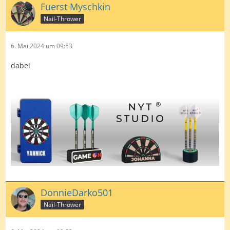
Fuerst Myschkin
Nail-Thrower
6. Mai 2024 um 09:53
dabei
DonnieDarko501
Nail-Thrower