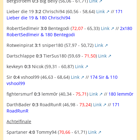
Bergstroem
0:3
Big Belly (56,06 - 61,71)
Link
Lieber die 19
3:2
Chrischi94 (60,56 - 58,64)
Link
//
171
Lieber die 19 & 180 Chrischi94
RobertSedlmeir
3:0
Bentegodi (
72,07
- 65,33)
Link
//
2x180
RobertSedlmeir & 180 Bentegodi
Rotweinpirat
3:1
sniper180 (57,97 - 50,72)
Link
Dartschlappe
0:3
TierSus180 (59,69 -
71,50
)
Link
kevkeyn
0:3
Nicok (59,31 - 60,87)
Link
Sir
0:4
vshool99 (46,63 - 68,64)
Link
//
174 Sir & 110
vshool99
fightersmurf
0:3
lemm0r (40,34 -
75,71
)
Link
//
180 lemm0r
DarthBader
0:3
RoadRunR (46,98 -
73,24
)
Link
//
171
RoadRunR
Achtelfinale
Spartaner
4:0
Tommy94 (
70,66
- 61,71)
Link