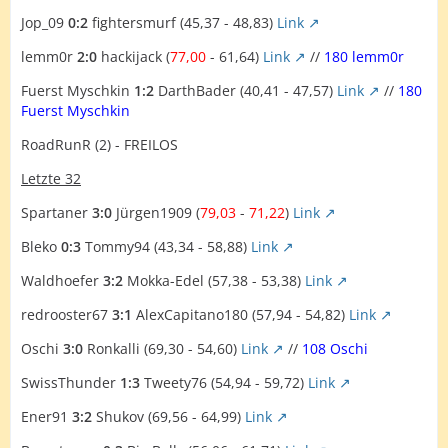
Jop_09
0:2
fightersmurf (45,37 - 48,83)
Link
lemm0r
2:0
hackijack (
77,00
- 61,64)
Link
//
180 lemm0r
Fuerst Myschkin
1:2
DarthBader (40,41 - 47,57)
Link
//
180
Fuerst Myschkin
RoadRunR (2) - FREILOS
Letzte 32
Spartaner
3:0
Jürgen1909 (
79,03
-
71,22
)
Link
Bleko
0:3
Tommy94 (43,34 - 58,88)
Link
Waldhoefer
3:2
Mokka-Edel (57,38 - 53,38)
Link
redrooster67
3:1
AlexCapitano180 (57,94 - 54,82)
Link
Oschi
3:0
Ronkalli (69,30 - 54,60)
Link
//
108 Oschi
SwissThunder
1:3
Tweety76 (54,94 - 59,72)
Link
Ener91
3:2
Shukov (69,56 - 64,99)
Link