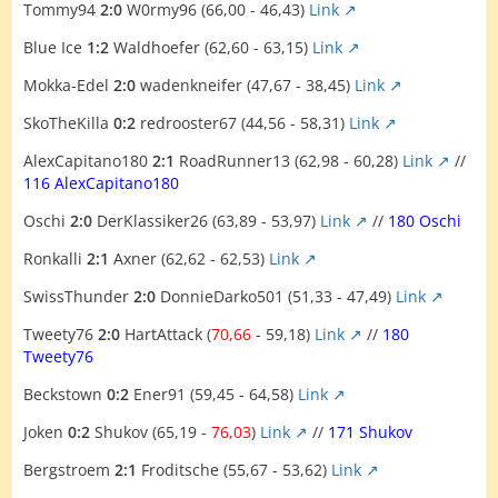
Tommy94
2:0
W0rmy96 (66,00 - 46,43)
Link
Blue Ice
1:2
Waldhoefer (62,60 - 63,15)
Link
Mokka-Edel
2:0
wadenkneifer (47,67 - 38,45)
Link
SkoTheKilla
0:2
redrooster67 (44,56 - 58,31)
Link
AlexCapitano180
2:1
RoadRunner13 (62,98 - 60,28)
Link
//
116 AlexCapitano180
Oschi
2:0
DerKlassiker26 (63,89 - 53,97)
Link
//
180 Oschi
Ronkalli
2:1
Axner (62,62 - 62,53)
Link
SwissThunder
2:0
DonnieDarko501 (51,33 - 47,49)
Link
Tweety76
2:0
HartAttack (
70,66
- 59,18)
Link
//
180
Tweety76
Beckstown
0:2
Ener91 (59,45 - 64,58)
Link
Joken
0:2
Shukov (65,19 -
76,03
)
Link
//
171 Shukov
Bergstroem
2:1
Froditsche (55,67 - 53,62)
Link