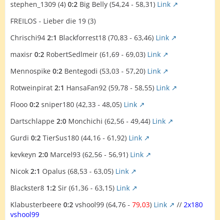
stephen_1309 (4)
0:2
Big Belly (54,24 - 58,31)
Link
FREILOS - Lieber die 19 (3)
Chrischi94
2:1
Blackforrest18 (70,83 - 63,46)
Link
maxisr
0:2
RobertSedlmeir (61,69 - 69,03)
Link
Mennospike
0:2
Bentegodi (53,03 - 57,20)
Link
Rotweinpirat
2:1
HansaFan92 (59,78 - 58,55)
Link
Flooo
0:2
sniper180 (42,33 - 48,05)
Link
Dartschlappe
2:0
Monchichi (62,56 - 49,44)
Link
Gurdi
0:2
TierSus180 (44,16 - 61,92)
Link
kevkeyn
2:0
Marcel93 (62,56 - 56,91)
Link
Nicok
2:1
Opalus (68,53 - 63,05)
Link
Blackster8
1:2
Sir (61,36 - 63,15)
Link
Klabusterbeere
0:2
vshool99 (64,76 -
79,03
)
Link
//
2x180
vshool99