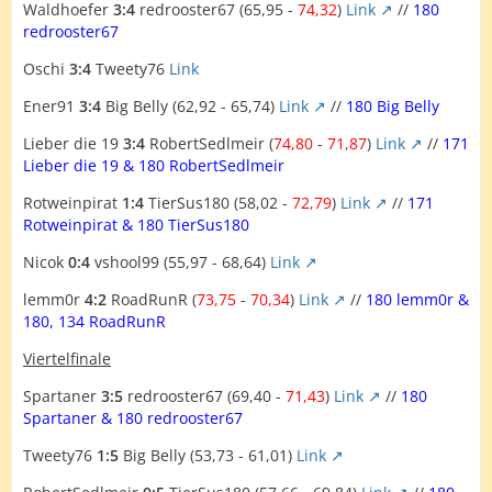
Waldhoefer
3:4
redrooster67 (65,95 -
74,32
)
Link
//
180
redrooster67
Oschi
3:4
Tweety76
Link
Ener91
3:4
Big Belly (62,92 - 65,74)
Link
//
180 Big Belly
Lieber die 19
3:4
RobertSedlmeir (
74,80
-
71,87
)
Link
//
171
Lieber die 19 & 180 RobertSedlmeir
Rotweinpirat
1:4
TierSus180 (58,02 -
72,79
)
Link
//
171
Rotweinpirat & 180 TierSus180
Nicok
0:4
vshool99 (55,97 - 68,64)
Link
lemm0r
4:2
RoadRunR (
73,75
-
70,34
)
Link
//
180 lemm0r &
180, 134 RoadRunR
Viertelfinale
Spartaner
3:5
redrooster67 (69,40 -
71,43
)
Link
//
180
Spartaner & 180 redrooster67
Tweety76
1:5
Big Belly (53,73 - 61,01)
Link