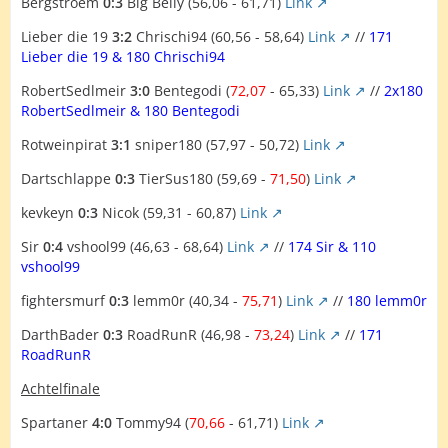
Bergstroem
0:3
Big Belly (56,06 - 61,71)
Link
Lieber die 19
3:2
Chrischi94 (60,56 - 58,64)
Link
//
171
Lieber die 19 & 180 Chrischi94
RobertSedlmeir
3:0
Bentegodi (
72,07
- 65,33)
Link
//
2x180
RobertSedlmeir & 180 Bentegodi
Rotweinpirat
3:1
sniper180 (57,97 - 50,72)
Link
Dartschlappe
0:3
TierSus180 (59,69 -
71,50
)
Link
kevkeyn
0:3
Nicok (59,31 - 60,87)
Link
Sir
0:4
vshool99 (46,63 - 68,64)
Link
//
174 Sir & 110
vshool99
fightersmurf
0:3
lemm0r (40,34 -
75,71
)
Link
//
180 lemm0r
DarthBader
0:3
RoadRunR (46,98 -
73,24
)
Link
//
171
RoadRunR
Achtelfinale
Spartaner
4:0
Tommy94 (
70,66
- 61,71)
Link