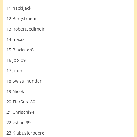
11 hackijack
12 Bergstroem
13 RobertSedlmeir
14 maxisr
15 Blackster8
16 Jop_09
17 Joken
18 SwissThunder
19 Nicok
20 TierSus180
21 Chrischi94
22 vshool99
23 Klabusterbeere