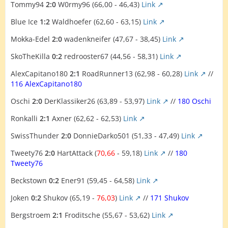
Tommy94
2:0
W0rmy96 (66,00 - 46,43)
Link
Blue Ice
1:2
Waldhoefer (62,60 - 63,15)
Link
Mokka-Edel
2:0
wadenkneifer (47,67 - 38,45)
Link
SkoTheKilla
0:2
redrooster67 (44,56 - 58,31)
Link
AlexCapitano180
2:1
RoadRunner13 (62,98 - 60,28)
Link
//
116 AlexCapitano180
Oschi
2:0
DerKlassiker26 (63,89 - 53,97)
Link
//
180 Oschi
Ronkalli
2:1
Axner (62,62 - 62,53)
Link
SwissThunder
2:0
DonnieDarko501 (51,33 - 47,49)
Link
Tweety76
2:0
HartAttack (
70,66
- 59,18)
Link
//
180
Tweety76
Beckstown
0:2
Ener91 (59,45 - 64,58)
Link
Joken
0:2
Shukov (65,19 -
76,03
)
Link
//
171 Shukov
Bergstroem
2:1
Froditsche (55,67 - 53,62)
Link