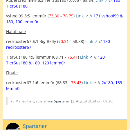
RobertSedlmeir
0:5
TierSus180 (57,66 - 69,84)
Link
//
180
TierSus180
vshool99
3:5
lemm0r (
73,30
-
76,75
)
Link
//
171 vshool99 &
180, 100 lemm0r
Halbfinale
redrooster67
5:1
Big Belly (
70,31
- 58,88)
Link
//
180
redrooster67
TierSus180
1:5
lemm0r (68,71 -
75,41
)
Link
//
120
TierSus180 & 180, 120 lemm0r
Finale
redrooster67
1:6
lemm0r (68,83 -
78,43
)
Link
//
2x180, 139
lemm0r
73 Mal editiert, zuletzt von
Spartaner
(
2. August 2024 um 09:26
)
Spartaner