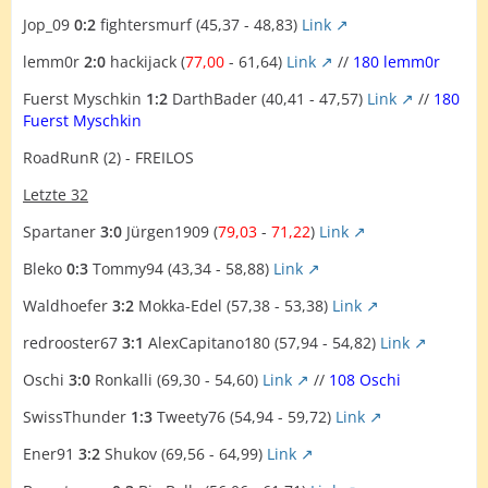
Jop_09
0:2
fightersmurf (45,37 - 48,83)
Link
lemm0r
2:0
hackijack (
77,00
- 61,64)
Link
//
180 lemm0r
Fuerst Myschkin
1:2
DarthBader (40,41 - 47,57)
Link
//
180
Fuerst Myschkin
RoadRunR (2) - FREILOS
Letzte 32
Spartaner
3:0
Jürgen1909 (
79,03
-
71,22
)
Link
Bleko
0:3
Tommy94 (43,34 - 58,88)
Link
Waldhoefer
3:2
Mokka-Edel (57,38 - 53,38)
Link
redrooster67
3:1
AlexCapitano180 (57,94 - 54,82)
Link
Oschi
3:0
Ronkalli (69,30 - 54,60)
Link
//
108 Oschi
SwissThunder
1:3
Tweety76 (54,94 - 59,72)
Link
Ener91
3:2
Shukov (69,56 - 64,99)
Link