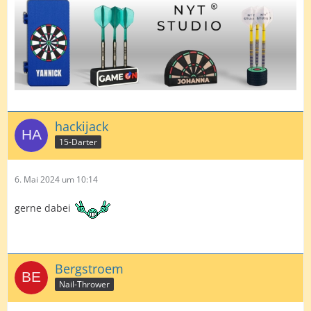
hackijack
15-Darter
6. Mai 2024 um 10:14
gerne dabei
Bergstroem
Nail-Thrower