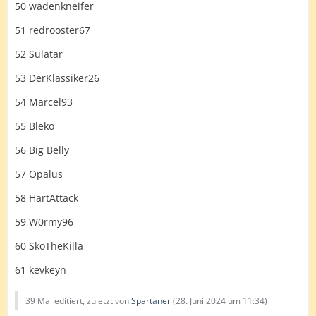
50 wadenkneifer
51 redrooster67
52 Sulatar
53 DerKlassiker26
54 Marcel93
55 Bleko
56 Big Belly
57 Opalus
58 HartAttack
59 W0rmy96
60 SkoTheKilla
61 kevkeyn
39 Mal editiert, zuletzt von
Spartaner
(
28. Juni 2024 um 11:34
)