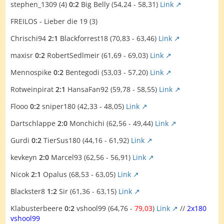
stephen_1309 (4)
0:2
Big Belly (54,24 - 58,31)
Link
FREILOS - Lieber die 19 (3)
Chrischi94
2:1
Blackforrest18 (70,83 - 63,46)
Link
maxisr
0:2
RobertSedlmeir (61,69 - 69,03)
Link
Mennospike
0:2
Bentegodi (53,03 - 57,20)
Link
Rotweinpirat
2:1
HansaFan92 (59,78 - 58,55)
Link
Flooo
0:2
sniper180 (42,33 - 48,05)
Link
Dartschlappe
2:0
Monchichi (62,56 - 49,44)
Link
Gurdi
0:2
TierSus180 (44,16 - 61,92)
Link
kevkeyn
2:0
Marcel93 (62,56 - 56,91)
Link
Nicok
2:1
Opalus (68,53 - 63,05)
Link
Blackster8
1:2
Sir (61,36 - 63,15)
Link
Klabusterbeere
0:2
vshool99 (64,76 -
79,03
)
Link
//
2x180
vshool99