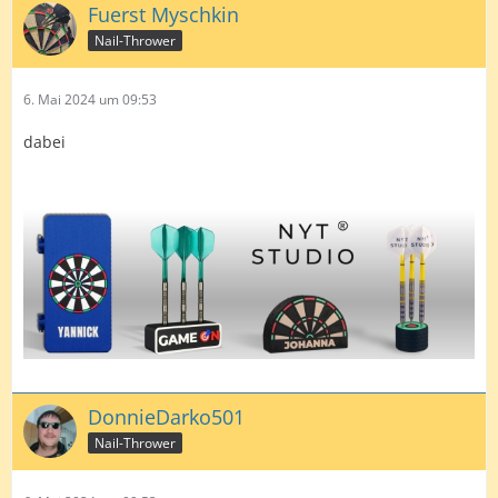
Fuerst Myschkin
Nail-Thrower
6. Mai 2024 um 09:53
dabei
DonnieDarko501
Nail-Thrower