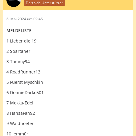
Dartn.de Unterstützer
6. Mai 2024 um 09:45
MELDELISTE
1 Lieber die 19
2 Spartaner
3 Tommy94
4 RoadRunner13
5 Fuerst Myschkin
6 DonnieDarko501
7 Mokka-Edel
8 HansaFan92
9 Waldhoefer
10 lemm0r