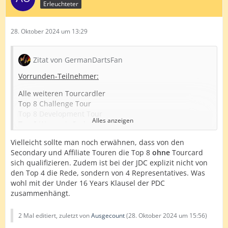
Erleuchteter
28. Oktober 2024 um 13:29
Zitat von GermanDartsFan
Vorrunden-Teilnehmer:
Alle weiteren Tourcardler
Top 8 Challenge Tour
Top 8 Development Tour
Alles anzeigen
Top 8 Women's Series
Top 8 Nordic & Baltic Tour
Vielleicht sollte man noch erwähnen, dass von den
Top 8 Asian Tour
Secondary und Affiliate Touren die Top 8
ohne
Tourcard
Top 8 CDC-Tour
sich qualifizieren. Zudem ist bei der JDC explizit nicht von
Top 8 DPA-Tour
den Top 4 die Rede, sondern von 4 Representatives. Was
Top 8 DPNZ-Tour
wohl mit der Under 16 Years Klausel der PDC
Top 4 JDC-Tour
zusammenhängt.
Es gibt keine Nachrücker bei Absagen.
2 Mal editiert, zuletzt von
Ausgecount
(
28. Oktober 2024 um 15:56
)