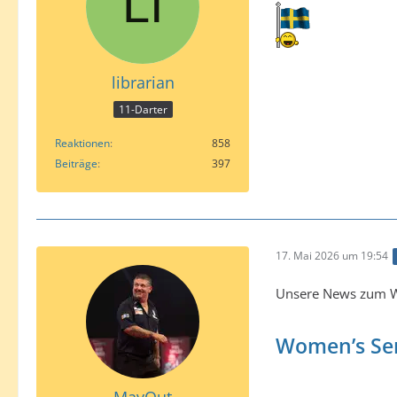
librarian
11-Darter
Reaktionen
858
Beiträge
397
17. Mai 2026 um 19:54
Unsere News zum W
Women’s Ser
MavOut