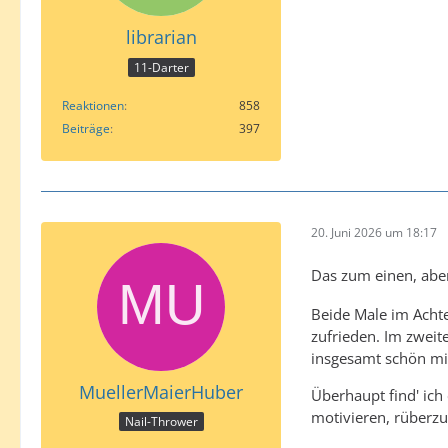
librarian
11-Darter
Reaktionen
858
Beiträge
397
20. Juni 2026 um 18:17
Das zum einen, aber
Beide Male im Achtel
zufrieden. Im zweit
insgesamt schön mi
MuellerMaierHuber
Überhaupt find' ich 
motivieren, rüberzuf
Nail-Thrower