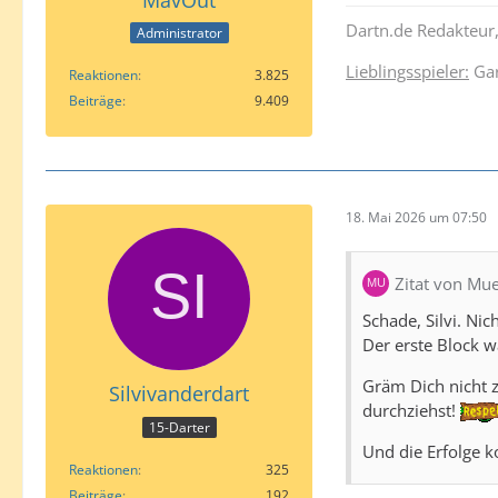
Dartn.de Redakteur,
Administrator
Lieblingsspieler:
Gar
Reaktionen
3.825
Beiträge
9.409
18. Mai 2026 um 07:50
Zitat von Mu
Schade, Silvi. Ni
Der erste Block 
Gräm Dich nicht z
Silvivanderdart
durchziehst!
15-Darter
Und die Erfolge k
Reaktionen
325
Beiträge
192