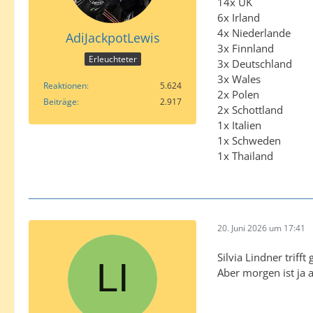
14x UK
6x Irland
4x Niederlande
AdiJackpotLewis
3x Finnland
Erleuchteter
3x Deutschland
3x Wales
Reaktionen
5.624
2x Polen
Beiträge
2.917
2x Schottland
1x Italien
1x Schweden
1x Thailand
20. Juni 2026 um 17:41
Silvia Lindner triff
Aber morgen ist ja 