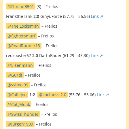
FlorianB501
(3) – Freilos
FranktheTank
2:0
GinyuForce (57,75 - 56,56)
Link
The Locksmith
– Freilos
fightersmurf
– Freilos
RoadRunner13
– Freilos
redrooster67
2:0
DarthBader (61,29 - 45,30)
Link
Eisenmann
– Freilos
Gurdi
– Freilos
vshool99
– Freilos
Callejon
1:2
coolness 2.0
(53,76 - 53,06)
Link
Cat_Monk
– Freilos
SwissThunder
– Freilos
Jürgen1909
– Freilos