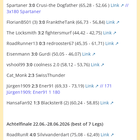
Spartaner
3:0
Crusi-the Dogfather (65,28 - 52,66 )
LInk
//
3x180 Spartaner
FlorianB501 (3)
3:0
FranktheTank (66,73 - 56,84)
Link
The Locksmith
3:2
fightersmurf (44,42 - 42,75)
Link
RoadRunner13
0:3
redrooster67 (45,35 - 61,71)
Link
Eisenmann
3:0
Gurdi (50,05 - 46,07)
Link
vshool99
3:0
coolness 2.0 (58,12 - 53,76)
Link
Cat_Monk
2:3
SwissThunder
Jürgen1909
2:3
Ener91 (69,33 - 73,19)
Link
// 171
Jürgen1909; Ener91 1 180
HansaFan92
1:3
Blackster8 (2) (60,24 - 58,85)
Link
Achtelfinale 22.06.-28.06.2026 (best of 7 Legs)
RoadRunR
4:0
Silvivanderdart (75,08 - 62,49)
Link