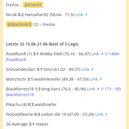
Freilos –
Ener91
Nicok
0:2
HansaFan92 (58,64 - 71,5)
Link
Blackster8
(2) – Freilos
Letzte 32 15.06-21.06 (best of 5 Legs)
RoadRunR (1)
3:1
Mokka-Edel (76,16 - 66,47)
Link
// 140er
RoadRunR
Silvivanderdart
3:1
Dino (61,02 - 49,37)
Link
Monchichi
3:1
wadenkneifer (49,38 - 47,59)
Link
Blackforrest18
1:3
king.hans (76,6 - 80,96)
Link
// 171, 180
Blackforrest18
Pikachu (4)
0:3
waldhoefer
NoGoodName
0:3
Lieber die 19 (47,00 - 57,20)
Link
26-Average
3:1
maxisr