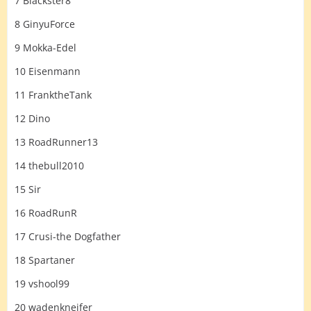
7 Blackster8
8 GinyuForce
9 Mokka-Edel
10 Eisenmann
11 FranktheTank
12 Dino
13 RoadRunner13
14 thebull2010
15 Sir
16 RoadRunR
17 Crusi-the Dogfather
18 Spartaner
19 vshool99
20 wadenkneifer