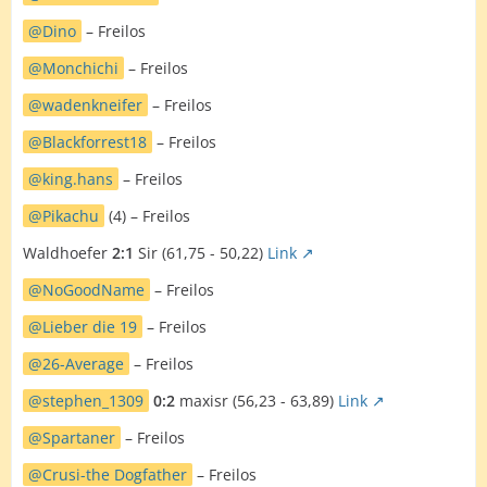
Dino
– Freilos
Monchichi
– Freilos
wadenkneifer
– Freilos
Blackforrest18
– Freilos
king.hans
– Freilos
Pikachu
(4) – Freilos
Waldhoefer
2:1
Sir (61,75 - 50,22)
Link
NoGoodName
– Freilos
Lieber die 19
– Freilos
26-Average
– Freilos
stephen_1309
0:2
maxisr (56,23 - 63,89)
Link
Spartaner
– Freilos
Crusi-the Dogfather
– Freilos