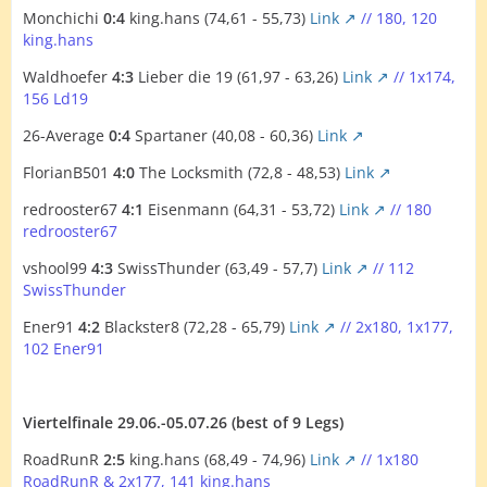
Monchichi
0:4
king.hans (74,61 - 55,73)
Link
// 180, 120
king.hans
Waldhoefer
4:3
Lieber die 19 (61,97 - 63,26)
Link
// 1x174,
156 Ld19
26-Average
0:4
Spartaner (40,08 - 60,36)
Link
FlorianB501
4:0
The Locksmith (72,8 - 48,53)
Link
redrooster67
4:1
Eisenmann (64,31 - 53,72)
Link
// 180
redrooster67
vshool99
4:3
SwissThunder (63,49 - 57,7)
Link
// 112
SwissThunder
Ener91
4:2
Blackster8 (72,28 - 65,79)
Link
// 2x180, 1x177,
102 Ener91
Viertelfinale 29.06.-05.07.26 (best of 9 Legs)
RoadRunR
2:5
king.hans (68,49 - 74,96)
Link
// 1x180
RoadRunR & 2x177, 141 king.hans