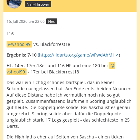
Nail-Thrower
16. Juli 2026 um 22:06
Neu
L16
vshool99
vs. Blackforrest18
Ergebnis: 7-10
(
https://lidarts.org/game/wPwdAhMI
)
HL: 14er, 17er,18er und 116 HF und eine 180 bei
vshool99
- 17er bei Blackforrest18
Das war ein richtig schönes Dartspiel, das in keiner
Sekunde nachgelassen hat. Am Ende entscheiden Nuancen.
Auf diese Distanz habe ich vermutlich noch nie so gut
gespielt. Zusammenfassend läuft mein Scoring unglaublich
gut heute. Die Doppelquote solide. Bei Sascha ist es genau
umgekehrt. Scoring solide aber dafür die Doppelquote
unglaublich stark. 17 Legs gespielt - das schlechteste in 25
Darts.
Die Highligths eher auf Seiten von Sascha - einen ticken