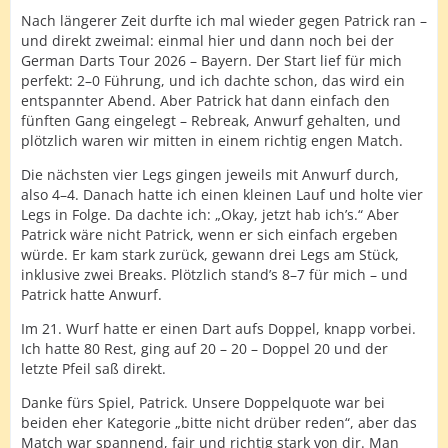
Nach längerer Zeit durfte ich mal wieder gegen Patrick ran –
und direkt zweimal: einmal hier und dann noch bei der
German Darts Tour 2026 – Bayern. Der Start lief für mich
perfekt: 2–0 Führung, und ich dachte schon, das wird ein
entspannter Abend. Aber Patrick hat dann einfach den
fünften Gang eingelegt – Rebreak, Anwurf gehalten, und
plötzlich waren wir mitten in einem richtig engen Match.
Die nächsten vier Legs gingen jeweils mit Anwurf durch,
also 4–4. Danach hatte ich einen kleinen Lauf und holte vier
Legs in Folge. Da dachte ich: „Okay, jetzt hab ich’s.“ Aber
Patrick wäre nicht Patrick, wenn er sich einfach ergeben
würde. Er kam stark zurück, gewann drei Legs am Stück,
inklusive zwei Breaks. Plötzlich stand’s 8–7 für mich – und
Patrick hatte Anwurf.
Im 21. Wurf hatte er einen Dart aufs Doppel, knapp vorbei.
Ich hatte 80 Rest, ging auf 20 – 20 – Doppel 20 und der
letzte Pfeil saß direkt.
Danke fürs Spiel, Patrick. Unsere Doppelquote war bei
beiden eher Kategorie „bitte nicht drüber reden“, aber das
Match war spannend, fair und richtig stark von dir. Man