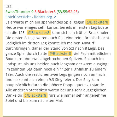
Aber Patrick wäre nicht Patrick, wenn er sich einfach
L32
ergeben würde. Er kam stark zurück, gewann drei Legs
SwissThunder 9
:
3 Blackster8
(
53,55
:
52,25
)
am Stück, inklusive zwei Breaks. Plötzlich stand’s 8–7 für
Spielübersicht - lidarts.org
mich – und Patrick hatte Anwurf.
Es erwarte mich ein spannendes Spiel gegen
Blackster8
.
Im 21. Wurf hatte er einen Dart aufs Doppel, knapp
Heute war einiges sehr kurios, bereits im ersten Leg buste
vorbei. Ich hatte 80 Rest, ging auf 20 – 20 – Doppel 20
ich die 125,
Blackster8
kann sich ein frühes Break holen.
und der letzte Pfeil saß direkt.
Die ersten 8 Legs waren auch fast eine reine Breakschlacht.
Lediglich im dritten Leg konnte ich meinen Anwurf
Danke fürs Spiel, Patrick. Unsere Doppelquote war bei
durchbringen, daher der Stand von 5:3 nach 8 Legs. Das
beiden eher Kategorie „bitte nicht drüber reden“, aber
ganze Spiel durch hatte
Blackster8
viel Pech mit etlichen
das Match war spannend, fair und richtig stark von dir.
Bouncern und zwei abgebrochenen Spitzen. So auch im
Man merkt, dass du nie aufgibst und immer gefährlich
Endspurt, als uns beiden auch langsam der Atem ausging.
bleibst.
Im zehnten Leg dann noch ein 112er Highfinish zu einem
18er. Auch die restlichen zwei Legs gingen noch an mich
Alles Gute für dich und bis zum nächsten Match.
und so konnte ich einen 9:3 Sieg feiern. Der Sieg kam
Liebe Grüße Matthias
hauptsächlich durch die höhere Doppelquote zu stande.
Alle anderen Statistiken waren bei uns sehr ausgeglichen.
Danke dir
Blackster8
fürs wie immer sehr angenehme
Spiel und bis zum nächsten Mal.