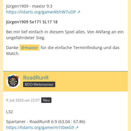
Jürgen1909 - maxisr 9:3
https://lidarts.org/game/kbhW7uDP
Jürgen1909 5x171 SL17 18
Bei mir lief einfach in diesem Spiel alles. Von ANfang an ein
ungefährdeter Sieg.
Danke
maxisr
für die einfache Terminfindung und das
Match.
RoadRunR
BDO-Weltmeister
9. Juli 2026 um 22:07
Neu
L32
Spartaner - RoadRunR 6:9 (63,04 : 67,86)
https://lidarts.org/game/m1t0xeG9