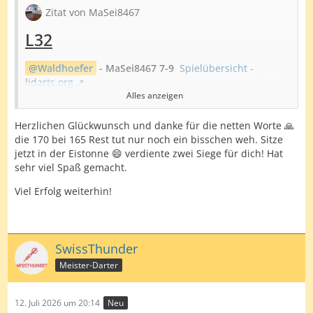
Zitat von MaSei8467
L32
Waldhoefer
- MaSei8467 7-9
Spielübersicht -
lidarts.org
Alles anzeigen
Hl. Patrick 1x180 Matthias 2x16 + 17 Darter 2x 171
Herzlichen Glückwunsch und danke für die netten Worte 🙏
Zum Spiel;
die 170 bei 165 Rest tut nur noch ein bisschen weh. Sitze
jetzt in der Eistonne 😄 verdiente zwei Siege für dich! Hat
Nach längerer Zeit durfte ich mal wieder gegen Patrick
sehr viel Spaß gemacht.
ran – und direkt zweimal: einmal hier und dann noch
bei der German Darts Tour 2026 – Bayern. Der Start lief
Viel Erfolg weiterhin!
für mich perfekt: 2–0 Führung, und ich dachte schon,
das wird ein entspannter Abend. Aber Patrick hat dann
einfach den fünften Gang eingelegt – Rebreak, Anwurf
gehalten, und plötzlich waren wir mitten in einem
SwissThunder
richtig engen Match.
Meister-Darter
Die nächsten vier Legs gingen jeweils mit Anwurf durch,
also 4–4. Danach hatte ich einen kleinen Lauf und holte
vier Legs in Folge. Da dachte ich: „Okay, jetzt hab ich’s.“
12. Juli 2026 um 20:14
Neu