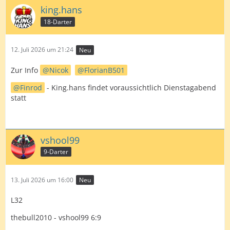
king.hans
18-Darter
12. Juli 2026 um 21:24
Neu
Zur Info
Nicok
FlorianB501
Finrod
- King.hans findet voraussichtlich Dienstagabend
statt
vshool99
9-Darter
13. Juli 2026 um 16:00
Neu
L32
thebull2010 - vshool99 6:9