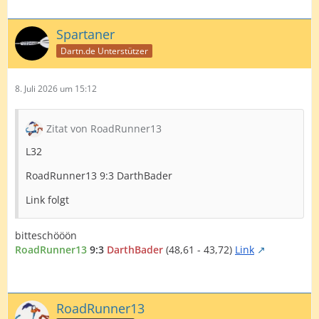
Spartaner
Dartn.de Unterstützer
8. Juli 2026 um 15:12
Zitat von RoadRunner13
L32
RoadRunner13 9:3 DarthBader
Link folgt
bitteschööön
RoadRunner13
9:3
DarthBader
(48,61 - 43,72)
Link
RoadRunner13