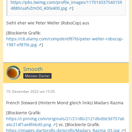
https://pbs.twimg.com/profile_images/117014337540159
4880/uafvZmO0_400x400.jpg
]
Sieht eher wie Peter Weller (RoboCop) aus
[Blockierte Grafik:
https://c8.alamy.com/compde/ef87t6/peter-weller-robocop-
1987-ef87t6.jpg
]
Smooth
Meister-Darter
19. Dezember 2022 um 15:35
French Steward (Hinterm Mond gleich links) Madars Razma
[Blockierte Grafik:
https://i.pinimg.com/originals/21/21/db/2121dbd0e3d757a6
a6c214f1ae8febd0.png
] vs. [Blockierte Grafik:
https://images.dartprofis.de/profis/Madars_Razma_03.jpg
]