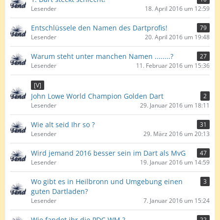
Lesender
18. April 2016 um 12:59
Entschlüssele den Namen des Dartprofis!
79
Lesender
20. April 2016 um 19:48
Warum steht unter manchen Namen ........?
27
Lesender
11. Februar 2016 um 15:36
[V]
John Lowe World Champion Golden Dart
2
Lesender
29. Januar 2016 um 18:11
Wie alt seid Ihr so ?
31
Lesender
29. März 2016 um 20:13
Wird jemand 2016 besser sein im Dart als MvG
47
Lesender
19. Januar 2016 um 14:59
Wo gibt es in Heilbronn und Umgebung einen
3
guten Dartladen?
Lesender
7. Januar 2016 um 15:24
Wie fandet ihr die PDC WM ?
22