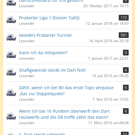
Dartscoreboard für IOS gesucht
6
Lesender
29. Oktober 2017 um 10:15
Prodarter Liga 1 (Saison 1(alt))
172
Lesender
12. Januar 2018 um 18:50
(wieder) Prodarter Turnier
581
Lesender
16. April 2018 um 20:18
Kann ich da mitspielen?
9
Lesender
1. Januar 2017 um 22:01
Shaftgewinde steckt im Dart fest!
4
Lesender
16. Juli 2016 um 09:26
Zählt ,wenn ich bei 80 das erste Tops verpasse
6
,das zur Doppelquote?
Lesender
7. Mai 2016 um 10:02
Wenn ich bei 16 Punkten überwerft den Dart
8
rauswerfe und die D8 treffe zählt das dann?
Lesender
17. März 2016 um 08:08
1. Dart steckt schlecht!
10