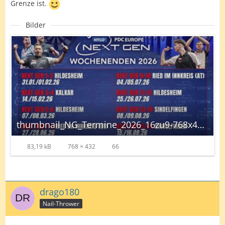
Grenze ist.
Bilder
thumbnail_NG_Termine_2026_16zu9-768x432.jpg
83,19 kB
768 × 432
66
drago180
Nail-Thrower