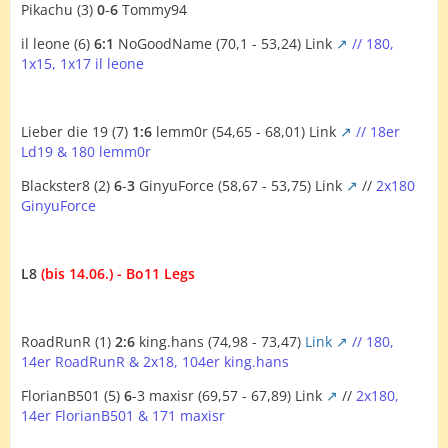
Pikachu (3)
0
-
6
Tommy94
il leone (6)
6:1
NoGoodName (70,1 - 53,24)
Link
// 180,
1x15, 1x17 il leone
Lieber die 19 (7)
1:6
lemm0r (54,65 - 68,01)
Link
// 18er
Ld19 & 180 lemm0r
Blackster8 (2)
6
-
3
GinyuForce (58,67 - 53,75)
Link
//
2x180
GinyuForce
L8
(bis 14.06.) - Bo11 Legs
RoadRunR (1)
2:6
king.hans (74,98 - 73,47)
Link
// 180,
14er RoadRunR & 2x18, 104er king.hans
FlorianB501 (5)
6
-3
maxisr (69,57 - 67,89)
Link
//
2x180,
14er FlorianB501 & 171 maxisr