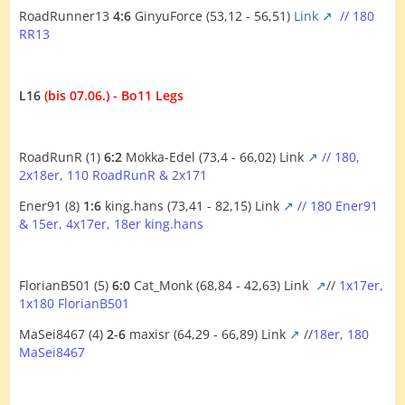
RoadRunner13
4:6
GinyuForce (53,12 - 56,51)
Link
// 180
RR13
L16
(bis 07.06.) - Bo11 Legs
RoadRunR (1)
6:2
Mokka-Edel (73,4 - 66,02)
Link
// 180,
2x18er, 110 RoadRunR & 2x171
Ener91 (8)
1:6
king.hans (73,41 - 82,15)
Link
// 180 Ener91
& 15er, 4x17er, 18er king.hans
FlorianB501 (5)
6:0
Cat_Monk (68,84 - 42,63)
Link
//
1x17er,
1x180 FlorianB501
MaSei8467 (4)
2
-
6
maxisr (64,29 - 66,89)
Link
//
18er, 180
MaSei8467