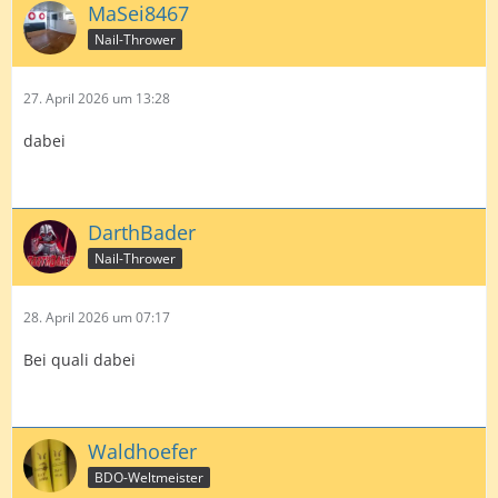
MaSei8467
Nail-Thrower
27. April 2026 um 13:28
dabei
DarthBader
Nail-Thrower
28. April 2026 um 07:17
Bei quali dabei
Waldhoefer
BDO-Weltmeister