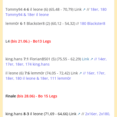
Tommy94
4
-
6
il leone (6) (65,48 - 70,79)
Link
//
18er, 180
Tommy94 & 18er il leone
lemm0r
6
-
1
Blackster8 (2) (60,12 - 54,32) //
180 Blackster8
L4
(bis 21.06.) - Bo13 Legs
king.hans
7:1
FlorianB501 (5) (75,55 - 62,29)
Link
// 14er,
17er, 18er, 174 king.hans
il leone (6)
7:6
lemm0r (74,05 - 72,42)
Link
// 16er, 17er,
18er, 180 il leone & 18er, 111 lemm0r
Finale
(bis 28.06) - Bo 15 Legs
king.hans
8
-
3
il leone (71,69 - 64,66)
Link
//
2x16er, 2x180,