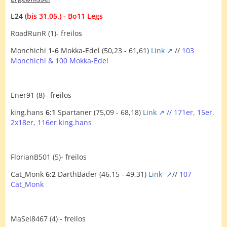
L24
(bis 31.05.) - Bo11 Legs
RoadRunR (1)- freilos
Monchichi
1-6
Mokka-Edel (50,23 - 61,61)
Link
//
103
Monchichi & 100 Mokka-Edel
Ener91 (8)– freilos
king.hans
6:1
Spartaner (75,09 - 68,18)
Link
// 171er, 15er,
2x18er, 116er king.hans
FlorianB501 (5)- freilos
Cat_Monk
6:2
DarthBader (46,15 - 49,31)
Link
//
107
Cat_Monk
MaSei8467 (4) - freilos