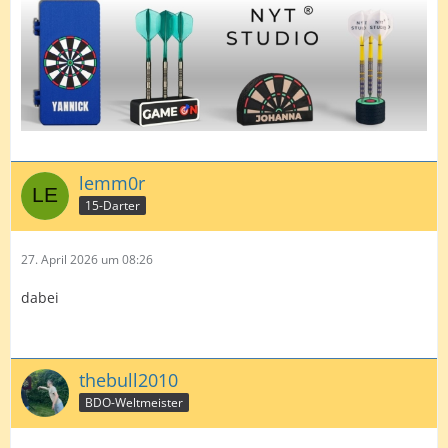
lemm0r
15-Darter
27. April 2026 um 08:26
dabei
thebull2010
BDO-Weltmeister