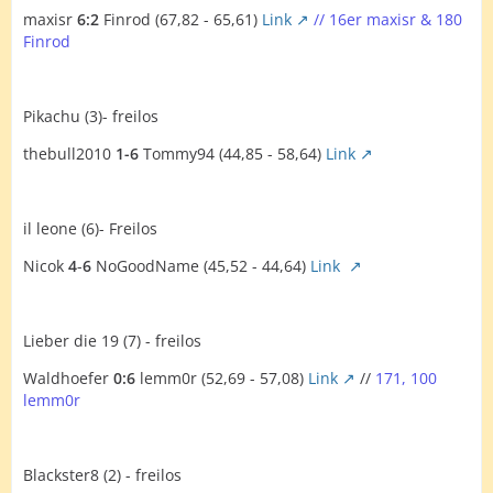
maxisr
6:2
Finrod (67,82 - 65,61)
Link
// 16er maxisr & 180
Finrod
Pikachu (3)- freilos
thebull2010
1-6
Tommy94 (44,85 - 58,64)
Link
il leone (6)- Freilos
Nicok
4
-
6
NoGoodName (45,52 - 44,64)
Link
Lieber die 19 (7) - freilos
Waldhoefer
0:6
lemm0r (52,69 - 57,08)
Link
//
171, 100
lemm0r
Blackster8 (2) - freilos