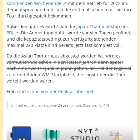
kommenden Wochenende
mit dem Betrieb für 2022 an,
dementsprechend müssen die erst mal sehen, dass sie ihre
Tour durchgespielt bekommen.
Außerdem gibt es am 17. Juli die
Japan Championship der
PDJ
. Die Anmeldung dafür wurde vor vier Tagen geöffnet,
und die kapazitätsbedingt zur Verfügung stehenden
maximal 220 Plätze sind bereits jetzt fast komplett voll.
Da die Asian Tour erneut abgesagt worden ist, wird es
vermutlich wie schon in den letzten Jahren dann später
noch eine zweite Quali in Japan geben, als Teil der regional
zu ermittelnden WM-Startplätze, die sonst über die Tour
verteilt worden wären.
Edit:
Und schon von der Realität überholt
.
Einmal editiert, zuletzt von
Zeyes
(
6. Juni 2022 um 15:44
)