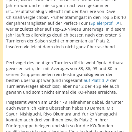
Jahren war und er nie so ganz nach vorn gekommen
ist...resultatsmäßig vielleicht mit der Karriere von Dave
Chisnall vergleichbar. Früher Stammgast in den Top 5 bis 10
der Jahresranglisten auf der Perfect-Tour [
Spielerprofil
],
war er zuletzt eher auf Top-20-Niveau unterwegs. In diesem
Jahr läuft es allerdings deutlich besser, nach den ersten 6
Turnieren der Saison steht er momentan auf Platz 2.
Insofern vielleicht dann doch nicht ganz überraschend.
Pechvogel des heutigen Turniers dürfte wohl Ryuta Arihara
gewesen sein, der mit Averages von 83, 86, 93 und 80 in
seinen Gruppenspielen rein leistungsmäßig einer der
besten überhaupt war (und insgesamt
auf Platz 3
der
Turnieraverages abschloss), aber nur 2 der 4 Spiele auch
gewann und somit nicht einmal die KO-Phase erreichte.
Insgesamt waren am Ende 178 Teilnehmer dabei, darunter
auch (wenn ich keine übersehen habe) 10 Damen. Mit
Sayuri Nishiguchi, Riyo Okumura und Yuriko Yamaguchi
konnten auch drei von ihnen jeweils Platz 2 in ihrer
Fünfergruppe belegen und sich so für die KO-Runden
qualifizieren (da war allerdings für alle drei dann im ersten