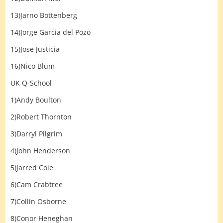
13)Jarno Bottenberg
14)Jorge Garcia del Pozo
15)Jose Justicia
16)Nico Blum
UK Q-School
1)Andy Boulton
2)Robert Thornton
3)Darryl Pilgrim
4)John Henderson
5)Jarred Cole
6)Cam Crabtree
7)Collin Osborne
8)Conor Heneghan