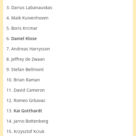
3. Darius Labanauskas
3) Cam Crabtree
4. Maik Kuivenhoven
4) Owen Maiden
5. Boris Krcmar
5) Nathan Girvan
6.
Daniel Klose
6) Bradley Brooks
7. Andreas Harrysson
7) Darryl Pilgrim
8. Jeffrey de Zwaan
Aden Kirk
9. Stefan Bellmont
9) Mervyn King
10. Brian Raman
10) Jamie Atkins
11. David Cameron
11) Reece Colley
12. Romeo Grbavac
12) Lee Evans
13.
Kai Gotthardt
13) Mason Whitlock
14. Jarno Bottenberg
15. Krzysztof Kciuk