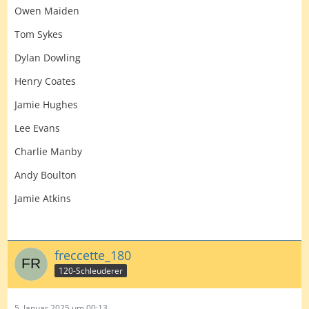
Owen Maiden
Tom Sykes
Dylan Dowling
Henry Coates
Jamie Hughes
Lee Evans
Charlie Manby
Andy Boulton
Jamie Atkins
freccette_180
120-Schleuderer
5. Januar 2025 um 00:13