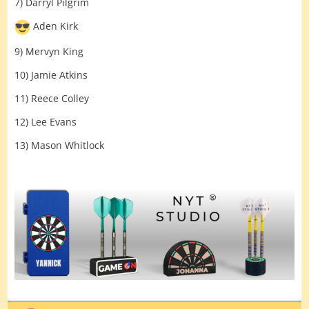
7) Darryl Pilgrim
Aden Kirk
9) Mervyn King
10) Jamie Atkins
11) Reece Colley
12) Lee Evans
13) Mason Whitlock