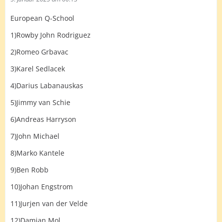
European Q-School
1)Rowby John Rodriguez
2)Romeo Grbavac
3)Karel Sedlacek
4)Darius Labanauskas
5)Jimmy van Schie
6)Andreas Harryson
7)John Michael
8)Marko Kantele
9)Ben Robb
10)Johan Engstrom
11)Jurjen van der Velde
12)Damian Mol