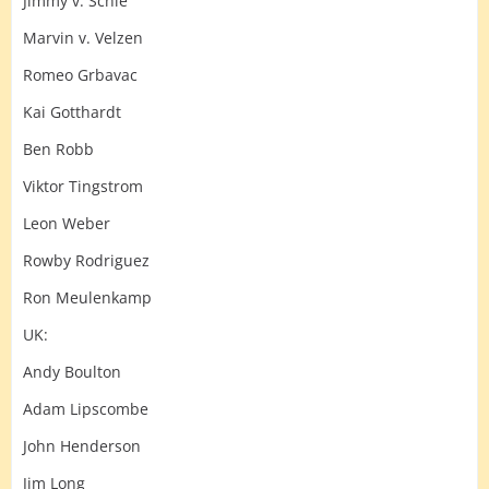
Jimmy v. Schie
Marvin v. Velzen
Romeo Grbavac
Kai Gotthardt
Ben Robb
Viktor Tingstrom
Leon Weber
Rowby Rodriguez
Ron Meulenkamp
UK:
Andy Boulton
Adam Lipscombe
John Henderson
Jim Long