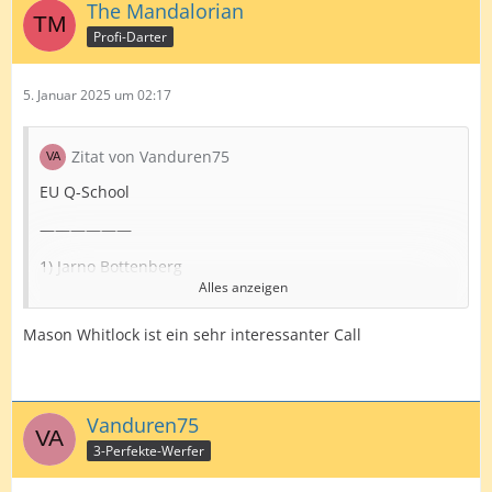
The Mandalorian
Profi-Darter
5. Januar 2025 um 02:17
Zitat von Vanduren75
EU Q-School
——————
1) Jarno Bottenberg
Alles anzeigen
2) Jimmy Van Schie
Mason Whitlock ist ein sehr interessanter Call
3) Stefan Bellmont
4) Kai Gotthardt
5) Patrick Tringler
Vanduren75
3-Perfekte-Werfer
6) Oskar Lukasiak
7) Andreas Harrysson