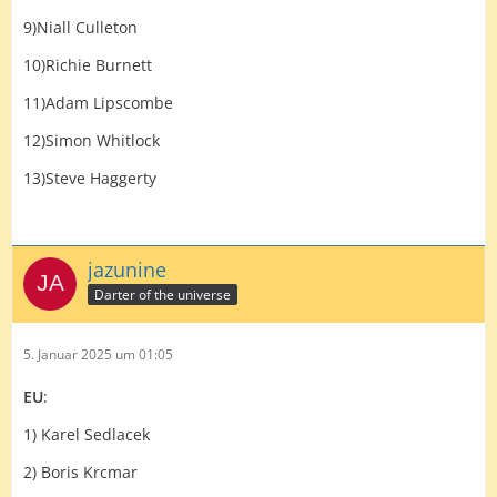
9)Niall Culleton
10)Richie Burnett
11)Adam Lipscombe
12)Simon Whitlock
13)Steve Haggerty
jazunine
Darter of the universe
5. Januar 2025 um 01:05
EU
:
1) Karel Sedlacek
2) Boris Krcmar