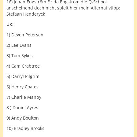
16) Johan Engström
E.: da Engström die Q-School
anscheinend doch nicht spielt hier mein Alternativtipp:
Stefaan Henderyck
UK
:
1) Devon Petersen
2) Lee Evans
3) Tom Sykes
4) Cam Crabtree
5) Darryl Pilgrim
6) Henry Coates
7) Charlie Manby
8 ) Daniel Ayres
9) Andy Boulton
10) Bradley Brooks