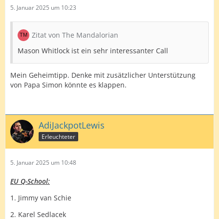
5. Januar 2025 um 10:23
John Michael
9) Franz Rötzsch
Zitat von The Mandalorian
10) Romeo Grbavac
Mason Whitlock ist ein sehr interessanter Call
11) Jeffrey De Zwaan
Mein Geheimtipp. Denke mit zusätzlicher Unterstützung
12) Karel Sedlacek
von Papa Simon könnte es klappen.
13) Alexander Merckx
14) Jurjen Van De Velde
AdiJackpotLewis
15) Massimo Della Rosa
Erleuchteter
16) Marcel Walpen
5. Januar 2025 um 10:48
UK Q-School
EU Q-School:
——————
1. Jimmy van Schie
1) John Hendrson
2. Karel Sedlacek
2) Andy Boulton