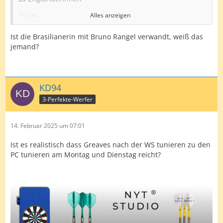
11 UK
Alles anzeigen
9 Finninnen
Ist die Brasilianerin mit Bruno Rangel verwandt, weiß das
jemand?
5 Schwedinnen
5 Waliserinnen
5 Holländerinnen
KD94
3-Perfekte-Werfer
3 Irinnen
2 Portugiesinnen
14. Februar 2025 um 07:01
1 Nordirin
Ist es realistisch dass Greaves nach der WS tunieren zu den
1 Italienerin
PC tunieren am Montag und Dienstag reicht?
1 Isle of Men
1 Deutsche
1 Ungarin
1 Isländerin