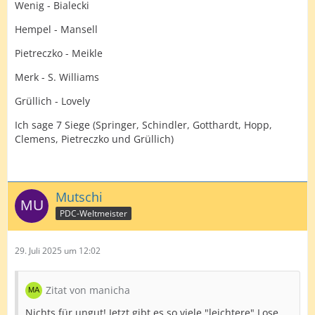
Wenig - Bialecki
Hempel - Mansell
Pietreczko - Meikle
Merk - S. Williams
Grüllich - Lovely
Ich sage 7 Siege (Springer, Schindler, Gotthardt, Hopp,
Clemens, Pietreczko und Grüllich)
Mutschi
PDC-Weltmeister
29. Juli 2025 um 12:02
Zitat von manicha
Nichts für ungut! Jetzt gibt es so viele "leichtere" Lose