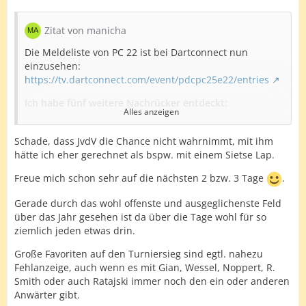
Zitat von manicha
Die Meldeliste von PC 22 ist bei Dartconnect nun
einzusehen:
https://tv.dartconnect.com/event/pdcpc25e22/entries
Ich habe fünf weitere Nachrücker entdeckt:
Alles anzeigen
Jimmy van Schie, 34. CT
Schade, dass JvdV die Chance nicht wahrnimmt, mit ihm
Jeffrey Sparidaans, 35. CT
hätte ich eher gerechnet als bspw. mit einem Sietse Lap.
Sietse Lap, 37. CT
Freue mich schon sehr auf die nächsten 2 bzw. 3 Tage
.
Arno Merk, 43. CT
Gerade durch das wohl offenste und ausgeglichenste Feld
über das Jahr gesehen ist da über die Tage wohl für so
Jarno Bottenberg, 45. CT
ziemlich jeden etwas drin.
Die fünf weiteren TC-Holder habe ich noch nicht
Große Favoriten auf den Turniersieg sind egtl. nahezu
entdeckt, aber es ist kein Deutscher dabei!
Fehlanzeige, auch wenn es mit Gian, Wessel, Noppert, R.
Smith oder auch Ratajski immer noch den ein oder anderen
Wenn also kein Nachrücker fehlt, dann
fehlen
Anwärter gibt.
insgesamt 23 TC-Holder
.