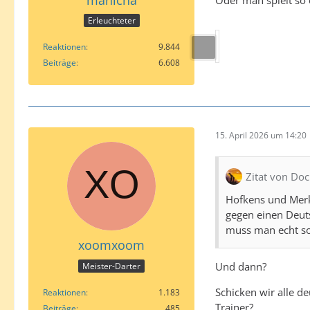
Oder man spielt so 
Erleuchteter
Reaktionen
9.844
Beiträge
6.608
15. April 2026 um 14:20
Zitat von Doc
Hofkens und Merk
gegen einen Deuts
muss man echt so 
xoomxoom
Und dann?
Meister-Darter
Schicken wir alle d
Reaktionen
1.183
Trainer?
Beiträge
485