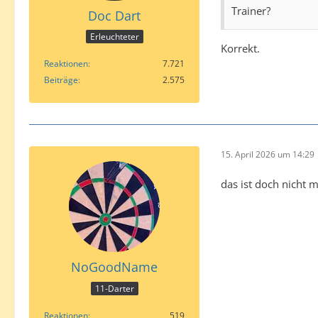
Trainer?
Doc Dart
Erleuchteter
Korrekt.
Reaktionen
7.721
Beiträge
2.575
15. April 2026 um 14:29
das ist doch nicht 
NoGoodName
11-Darter
Reaktionen
519