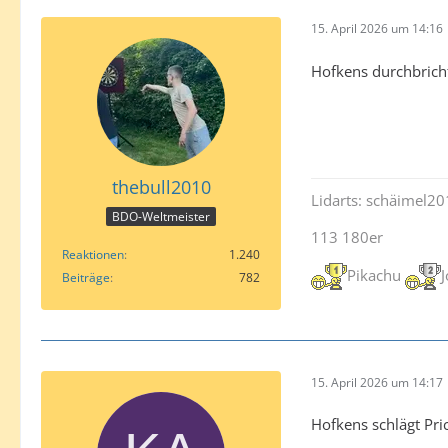
15. April 2026 um 14:16
Hofkens durchbricht
thebull2010
Lidarts: schäimel2
BDO-Weltmeister
113 180er
Reaktionen
1.240
Pikachu
Beiträge
782
15. April 2026 um 14:17
Hofkens schlägt Pric