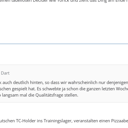
einen tadellosen Decider wie Yorick und zieht das Ding am Ende 
 Dart
 auch deutlich hinten, so dass wir wahrscheinlich nur denjenig
chen gespielt hat. Es schwebte ja schon die ganzen letzten Woch
langsam mal die Qualitätsfrage stellen.
eutschen TC-Holder ins Trainingslager, veranstalten einen Pizzaab