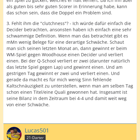
ein Spiel zu gucken, welches er halt verliert. Da ich ihn aber
als guten bis sehr guten Scorer in Erinnerung habe, kann
das schon sein, dass die Doppel ein Problem sind.
3. Fehlt ihm die "clutchness"? - Ich würde dafür einfach die
Decider betrachten, ansonsten haben ich einfach eine sehr
schwammige Definition. Wenn man das betrachtet gibt es
mMn wenig Belege für eine derartige Schwäche. Schaut
man sich seinen letzten Monat an, dann gewinnt er beim
WM-Spiel gegen Woodhouse einen Decider und verliert
einen. Bei der Q-School verliert er zwei (darunter natürlich
das letzte Spiel gegen Lap) und gewinnt einen. Und am
gestrigen Tag gewinnt er zwei und verliert einen. Und
gerade da macht es für mich wenig Sinn fehlende
Kaltschnäuzigkeit zu unterstellen, wenn man am selben Tag
schon einen Titel/eine Quali gewonnen hat. Insgesamt ist
seine Bilanz in dem Zeitraum bei 4-4 und damit weit weg
von einer Schwäche.
Lucas501
21-Darter